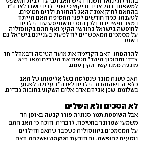
בתחילת ינואר השנה הגיש האב תביעה לבית המשפט
למשפחה בתל אביב וביקש כי שני ילדיו יושבו לארה"ב
בהתאם לחוק אמנת האג להחזרת ילדים חטופים.
לטענתו, כמה חודשים לפני החטיפה האם הייתה
במצב נפשי ירוד ולכן הסכים שתיסע עם הילדים
לחופשה בישראל בחודשי הקיץ, ואף חתם בקונסוליה
על מסמכים המאפשרים לה לפעול בעניינם בישראל גם
בשמו.
לתדהמתו, האם הקדימה את מועד הטיסה ו"במהלך חד
צדדי ומתוכנן היטב" חטפה את הילדים ומאז היא
מונעת ממנו קשר תקין עמם.
האם טענה מנגד שנמלטה בשל אלימותו של האב
כלפיה, ושהחזרת הילדים לארה"ב עלולה לפגוע
בשלומם, שכן אביהם אדם אלים השקוע בחובות כבדים.
לא הסכים ולא השלים
אבל השופטת תמר סנונית פורר קבעה באופן חד
משמעי שמדובר בחטיפה. לדבריה, הוכח כי האב חתם
על המסמכים בקונסוליה כשסבר שהאם והילדים
נוסעים לחופשה. גם הודעת הטקסט ששלחה האם