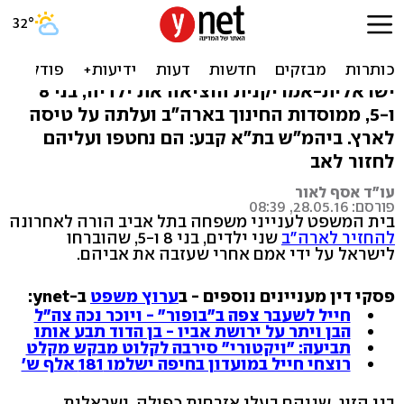
ילדים שאמם חטפה לארץ
יוחזרו לאב בארה"ב
ישראלית-אמריקנית הוציאה את ילדיה, בני 8
ו-5, ממוסדות החינוך בארה"ב ועלתה על טיסה
לארץ. ביהמ"ש בת"א קבע: הם נחטפו ועליהם
לחזור לאב
עו"ד אסף לאור
פורסם: 28.05.16, 08:39
בית המשפט לענייני משפחה בתל אביב הורה לאחרונה
להחזיר לארה"ב
שני ילדים, בני 8 ו-5, שהוברחו
לישראל על ידי אמם אחרי שעזבה את אביהם.
פסקי דין מעניינים נוספים - ב
ערוץ משפט
ב-ynet:
חייל לשעבר צפה ב"בופור" - ויוכר נכה צה"ל
הבן ויתר על ירושת אביו - בן הדוד תבע אותו
תביעה: "ויקטורי" סירבה לקלוט מבקש מקלט
רוצחי חייל במועדון בחיפה ישלמו 181 אלף ש'
בני הזוג, שניהם בעלי אזרחות כפולה, ישראלית