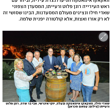
וואקאקו אימאטקה הגיעו לנצרת עילית, וביחד עם
ראש העירייה רונן פלוט ורעייתו, המסעדן הצפוני
שאדי חילו ונציגים מעולם המסעדנות, הבינו שסושי זה
לא רק אורז ואצות, אלא קולטורה יפנית שלמה.
שאדי חילו, וואקאקו אימאטקה ובעלה, יוקי איגרשי, אבי בר שדה, רונן פלוט
ורעייתו
(צילום: עסאם סכראן)