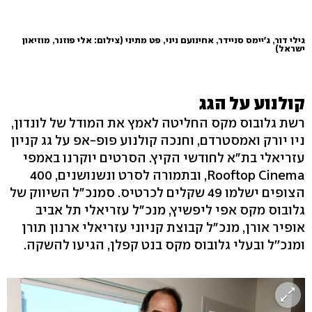
גילי דור, ג'יימס סניידר, אחינועם ניני, פט מתיני
(צילום: אלי פוזנר, מוזיאון
ישראל)
קולנוע על הגג
רשת גלובוס מקס החליטה לאמץ את המודל של לונדון,
ניו יורק ואמסטרדם, וחנכה קולנוע פופ-אפ על גג קניון
עזריאלי בת"א לחודשי הקיץ. הסרטים יוקרנו באמפי
Rooftop Cinema, ובתמורה לסרט ונשנושנים, 400
הצופים ישלמו 49 שקלים לכרטיס. סמנכ"ל השיווק של
גלובוס מקס אפי ליפשיץ, מנכ"ל עזריאלי תל אביב
אופיר אורן, מנכ"ל קבוצת קניוני עזריאלי ארנון תורן
ומנכ''ל ובעלי גלובוס מקס בנט קפלן, הגיעו להשקה.