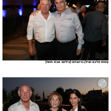
עמוס מלכא ואילן גרינבוים
(צילום: אביב חופי)