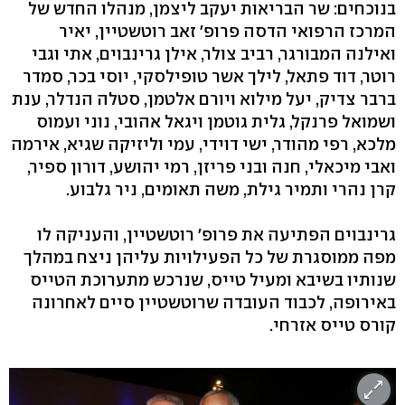
בנוכחים: שר הבריאות יעקב ליצמן, מנהלו החדש של
המרכז הרפואי הדסה פרופ' זאב רוטשטיין, יאיר
ואילנה המבורגר, רביב צולר, אילן גרינבוים, אתי וגבי
רוטר, דוד פתאל, לילך אשר טופילסקי, יוסי בכר, סמדר
ברבר צדיק, יעל מילוא ויורם אלטמן, סטלה הנדלר, ענת
ושמואל פרנקל, גלית גוטמן ויגאל אהובי, נוני ועמוס
מלכא, רפי מהודר, ישי דוידי, עמי וליזיקה שגיא, אירמה
ואבי מיכאלי, חנה ובני פריזן, רמי יהושע, דורון ספיר,
קרן נהרי ותמיר גילת, משה תאומים, ניר גלבוע.
גרינבוים הפתיעה את פרופ' רוטשטיין, והעניקה לו
מפה ממוסגרת של כל הפעילויות עליהן ניצח במהלך
שנותיו בשיבא ומעיל טייס, שנרכש מתערוכת הטייס
באירופה, לכבוד העובדה שרוטשטיין סיים לאחרונה
קורס טייס אזרחי.