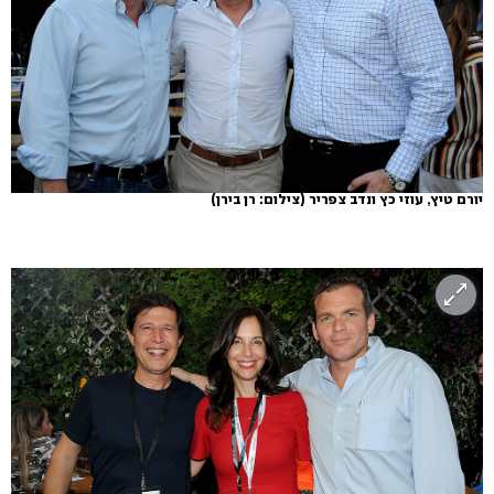
יורם טיץ, עוזי כץ ונדב צפריר
(צילום: רן בירן)