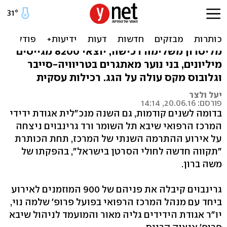
שיבא מציג: תקווה חדשה
לחולים
מליסרון משלימה רכישה, יוצאי 8200 מגייסים
מיליונים, בני נוער מאתגרים בטריוויה-סייבר
וגלובוס מקס עולה על הגג. רכילות עסקית
יעל ולצר
פורסם: 20.06.16, 14:14
בדומה לשנים קודמות, גם השנה מנכ"לית אגודת ידידי
המרכז הרפואי שיבא תל השומר ורד גרינבוים ניצחה
על אירוע ההתרמה השנתי של המרכז, תחת הכותרת
"תקווה חדשה לחולי הסרטן בישראל", בהפקתו של
משה ברון.
גרינבוים קיבלה את פניהם של 900 המוזמנים לאירוע
ביחד עם מנהל המרכז הרפואי בפועל פרופ' שלמה נוי,
יו"ר אגודת הידידים גליה מאור והמועמד לניהול שיבא