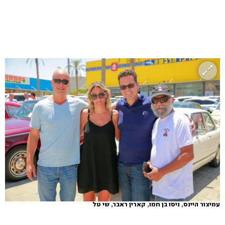
עמיצור היינס, ניסו בן חמו, קארין ראבר, שי טל