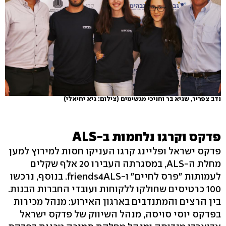
נדב צפריר, שגיא בר וחניכי מגשימים
(צילום: גיא יחיאלי)
פדקס וקרגו נלחמות ב-ALS
פדקס ישראל ופליינג קרגו העניקו חסות למירוץ למען
מחלת ה-ALS, במסגרתה העבירו 20 אלף שקלים
לעמותות "פרס לחיים" ו-friends4ALS. בנוסף, נרכשו
100 כרטיסים שחולקו ללקוחות ועובדי החברות הבנות.
בין הרצים והמתנדבים בארגון האירוע: מנהל מכירות
בפדקס יוסי סויסה, מנהל השיווק של פדקס ישראל