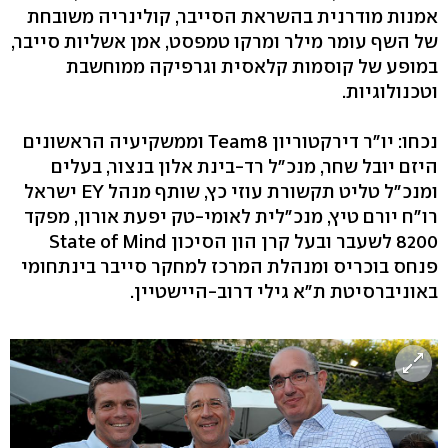
אמנות מודרנית בהשראת הסייבר, קולינריה משובחת
של השף עומר מילר ומרקו טמפסט, אמן אשליות סייבר,
במופע של קוסמות קלאסית וגרפיקה ממוחשבת
וטכנולוגיות.
נכחו: יו"ר דירקטוריון Team8 וממשקיעיה הראשונים
היזם יובל שחר, מנכ"ל רד-בינת אלון בנצור, בעלים
ומנכ"ל טליט תקשורת עוזי כץ, שותף מנהל EY ישראל
רו"ח יורם טיץ, מנכ"לית לאומי-טק יפעת אורון, מפקד
8200 לשעבר ובעל קרן הון הסיכון State of Mind
פנחס בוכריס ומנהלת המרכז למחקר סייבר בינתחומי
באוניברסיטת ת"א גילי דרוב-היישטיין.