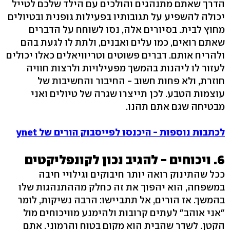
הדרך שאתם מתנהגים והולכים עם הילד שלכם לטייל
יכולה להשפיע על תגובותיו בפעילות גופנית ובטיולים
מחוץ לבית. בסיורים אלה, נסו לשוחח על הדברים
שאתם רואים, כמו עלים ואבנים, ולתת לו לגעת בהם
ולהריח אותם. דברים פשוטים וטריוויאלים כאלו יכולים
לעזור לו ליהנות בהמשך מפעילויות ולרצות חוויה
חוזרת, ולא פחות חשוב - החיבור והחשיבות של
עוצמות הטבע. לכן תייצרו שגרה של טיולים ואני
מבטיחה שגם אתם תהנו.
לכתבות נוספות - היכנסו לפייסבוק הורים של ynet
6. ויכוחים - להגיב נכון לקונפליקטים
ככל שהתינוק רואה יותר חיבוקים וגילויי חיבה
במשפחה, הוא יהפוך את זה כחלק מההתנהגות שלו
בהמשך. אז הורים, אל תתביישו: הרבה נשיקות, לומר
"אני אוהב" לעתים קרובות ולהימנע מוויכוחים מול
הקטן. לשדר שהבית הוא מקום בטוח והרמוני. אתם