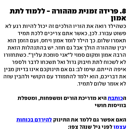
8. פרידה זמנית מההורה - ללמוד לתת
אמון
כשהילד רואה את הוריו הולכים זה יכול להיות רגע לא
פשוט עבורו. לכן, כאשר אתם צריכים ללכת תמיד
תאמרו שלום. כך הילד לומד אמון ויחס, ועם הזמן הוא
יבין שההורה הולך אבל גם חוזר. יש בהתנהלות הזאת
הרבה אמון ומקום סמוי ל"אני סומכת עליך". כשתחזורו
לא לשכוח לתת חיבוק גדול ואל תשכחו לדבר ולספר
איפה הייתם. שימו לב: גם אם תינוקכם אינו בדיוק מבין
את דבריכם, הוא ילמד להתמודד עם הקושי ולהבין שזה
לא אומר שלום לתמיד.
ה
כותבת
היא מדריכת הורים ומשפחות, ומטפלת
בוויסות חושי
האם אפשר גם ללמד את התינוק
להירדם בכוחות
עצמו
לפני גיל שנה? צפו: