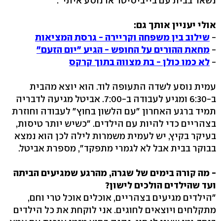
נשאר בבית עם בייביסיטר או נוסע איתי".
אולי יעניין אותך גם:
-
שילוב בין משפחה וקריירה - גרסת המציאות
-
מחאת ההורים על החופש - הגיע "יום הזעם"
-
לא כמו כולן - בת מצווה בתוך קרקס
עמית נוסע לשדה התעופה לוד. הוא יוצא מהבית
ב-6:30 ומגיע לעבודה ב-7:00. אביטל מגיעה לדבריה
תמיד ברגע האחרון "עם הלשון בחוץ" לעבודה וחוזרת
בצהריים כדי להיות עם הילדים. "כשיש יותר טיסות,
בעיקר בקיץ, יש לעמית משמרות לילה לכן הוא נמצא
בבוקר בבית אבל לא לגמרי מתפקד", מספרת אביטל.
- מה קורה בימים של שגרה, מהרגע שמגיעים הביתה
ועד שהילדים הולכים לישון?
"הילדים מגיעים בצהריים, אוכלים אוכל טרי וחם,
מתקלחים ויוצאים לחוגים. אני לוקחת את כל הילדים