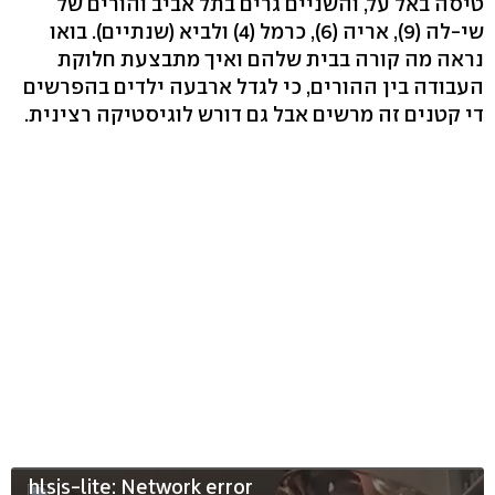
טיסה באל על, והשניים גרים בתל אביב והורים של
שי-לה (9), אריה (6), כרמל (4) ולביא (שנתיים). בואו
נראה מה קורה בבית שלהם ואיך מתבצעת חלוקת
העבודה בין ההורים, כי לגדל ארבעה ילדים בהפרשים
די קטנים זה מרשים אבל גם דורש לוגיסטיקה רצינית.
hlsjs-lite: Network error