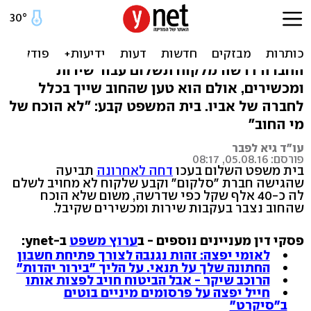
ניצח את סלקום: לא ישלם
חוב של 40 אלף ש'
החברה דרשה מלקוח תשלום עבור שירות
ומכשירים, אולם הוא טען שהחוב שייך בכלל
לחברה של אביו. בית המשפט קבע: "לא הוכח של
מי החוב"
עו"ד גיא לפבר
פורסם: 05.08.16, 08:17
בית משפט השלום בעכו
דחה לאחרונה
תביעה
שהגישה חברת "סלקום" וקבע שלקוח לא מחויב לשלם
לה כ-40 אלף שקל כפי שדרשה, משום שלא הוכח
שהחוב נצבר בעקבות שירות ומכשירים שקיבל.
פסקי דין מעניינים נוספים - ב
ערוץ משפט
ב-ynet:
לאומי יפצה: זהות נגנבה לצורך פתיחת חשבון
החתונה שלך על תנאי. על הליך "בירור יהדות"
הרוכב שיקר - אבל הביטוח חויב לפצות אותו
חייל יפצה על פרסומים מיניים בוטים
ב"סיקרט"