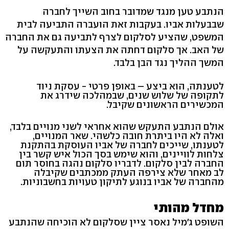
הנתבע טען מנגד שמדובר בחוב השייך לחברה
שבבעלות אביו. בעקבות זאת הועברה התביעה לבית
המשפט, שהציע לסלקום לצרף לתביעה גם את החברה
של האב. אך סלקום דחתה את הצעתו והתעקשה על
המשך ההליך נגד הבן בלבד.
לטענתה, הוא ביצע – באופן פרטי - עסקת ניוד
לתקופה של שלוש שנים, שבמהלכה שידרג את
המכשירים הראשונים שקיבל.
אולם הנתבע התעקש שהוא אחראי לשני מנויים בלבד,
ואלה לא היו ביתרת חובה כלשהי. שאר המנויים,
לטענתו, שייכים לחברה של אביו העוסקת בהתקנת
צלחות לוויינים, והוא שימש בסך הכול איש קשר בין
החברה לבין סלקום. לדבריו סלקום נהגה בחוסר תום
לב מאחר שלא צירפה העתק ממכתבים שקיבלה
מהחברה של אביו בנוגע לתיקון טעויות בחשבוניות.
מחדל מהותי
השופט ג'מיל נאסר ציין שסלקום לא הוכיחה שהנתבע