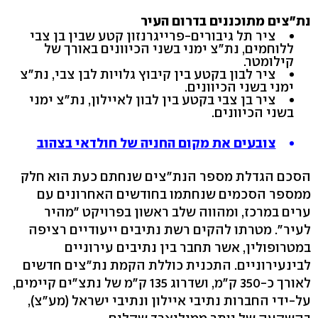
נת"צים מתוכננים בדרום העיר
ציר תל גיבורים-פרייגרנזון קטע שבין בן צבי
ללוחמים, נת"צ ימני בשני הכיוונים באורך של
קילומטר.
ציר לבון בקטע בין קיבוץ גלויות לבן צבי, נת"צ
ימני בשני הכיוונים.
ציר בן צבי בקטע בין לבון לאיילון, נת"צ ימני
בשני הכיוונים.
צובעים את מקום החניה של חולדאי בצהוב
הסכם הגדלת מספר הנת"צים שנחתם כעת הוא חלק
ממספר הסכמים שנחתמו בחודשים האחרונים עם
ערים במרכז, ומהווה שלב ראשון בפרויקט "מהיר
לעיר". מטרתו להקים רשת נתיבים ייעודיים רציפה
במטרופולין, אשר תחבר בין נתיבים עירוניים
לבינעירוניים. התכנית כוללת הקמת נת"צים חדשים
לאורך כ-350 ק"מ, ושדרוג 135 ק"מ של נתצ"ים קיימים,
על-ידי החברות נתיבי איילון ונתיבי ישראל (מע"צ),