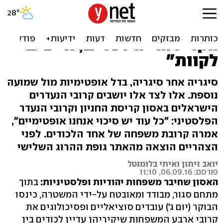
משפחות יהודיות ופלסטיניות
מחכות לבשורה באתר
הקריסה: "היו נסים, חייבים
לקוות"
סיגריה אחר סיגריה, בדל אופטימיות מול שמועה
נוספת. אלו לצד אלו יושבים קרובי הנעדרים
הישראלים באסון קריסת החניון וקרובי הנעדר
הפלסטיני: "כל עוד יש סיכוי אנחנו אופטימיים",
אמרה קרובת משפחה של אחד הלכודים. לפני
הצהריים הוצאה מהאתר גופת ההרוג השלישי
יואב זיתון ואיתי בלומנטל
פורסם: 06.09.16, 11:10
האסון שחיבר משפחות יהודיות ופלסטיניות:
בתוך
מתחם סגור, מבודד ומאובטח על-ידי המשטרה, כינסו
הבוקר (יום ג') עובדים סוציאליים ופסיכולוגים את
קרובי ארבע המשפחות שיקיריהן עדיין לכודים בין