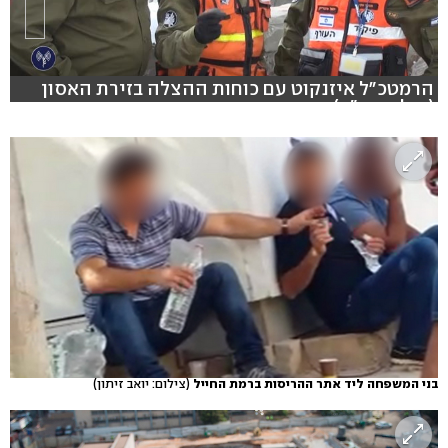
הרמטכ"ל איזנקוט עם כוחות ההצלה בזירת האסון
(צילום: דו"צ)
בני המשפחה ליד אתר ההריסות ברמת החייל
(צילום: יואב זיתון)