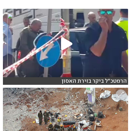
הרמטכ"ל ביקר בזירת האסון