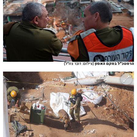
הרמטכ"ל במקם האסון
(צילום: דובר צה"ל)