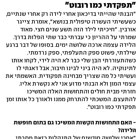
"תפקדתי כמו רובוט"
"הבנתי שהייתי בדיכאון אחרי לידה רק אחרי שנתיים,
כשעשיתי העשרה טיפולית בנושא", אומרת צייגר
אורבין. "חיכיתי לילד הזה תשע שנים חצי. מאוד
שמרתי על ההריון כי עברתי כבר שתי הפלות בדרך.
הלידה עצמה ארכה שלושה ימים. בסופו של דבר ברגע
שילדתי, פשוט ספק התעלפתי, ספק נרדמתי.
כשהתעוררתי הבן שלי כבר לא היה לידי, לקחו אותו
לתינוקיה. לא היה ביני לבינו חיבור, אבל דאגתי לו
ועשיתי כל מה שצריך מבחינה תפקודית. האשמתי את
עצמי המון ולא הבנתי מדוע אני לא נקשרת אליו.
חזרתי מבית חולים והתחושות האלה המשיכו
להתעצם. המשכתי להתרחק ממנו ולאורך כל אותו זמן
תפקדתי כמו רובוט".
- האם התחושות הקשות המשיכו גם בתום חופשת
הלידה?
"אחרי שלושה חודשים של התנהלות כזאת מסרתי