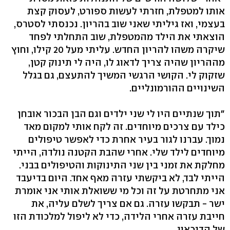
אותו למטפלת, חזרתי לעשות ספורט, לעסוק קצת
בעצמי, ואז גיליתי שאני שוב בהריון. נכנסתי לסטרס,
הוצאתי את הילד מהמטפלת, שוב התחלתי לפחד
שיקרה משהו להריון החדש. עליתי מעל 20 קילו, וחוץ
מההריון שהיה צריך לדאוג לו, היה לי תינוק קטן,
שזקוק לי. הקושי הרגשי המשיך להתעצם, גם בגלל
השינויים ההורמונליים.
"תוך שנתיים היו לי שני ילדים וגם הבן הבכור אובחן
כילד עם צרכים מיוחדים. זה לקח אותי למקום מאד
נמוך. עברנו לגור בעיר אחרת כדי לאפשר טיפולים
מיוחדים לילד שלי. אחרי שהבת הקטנה נולדה, הייתי
מחלקת את זמני בין שני התינוקות והטיפולים בבני.
הייתי לבד, לא ביקשתי עזרה מאף אחד. היום בדיעבד
אני מתחרטת על זה וכל מי ששואלת אותי אני אומרת
ישר - תבקשו עזרה. גם אם צריך לשלם עליה, את
חייבת עזרה אחרי הלידה, כדי לא ליפול למלכודת הזו
של הדיכאון.