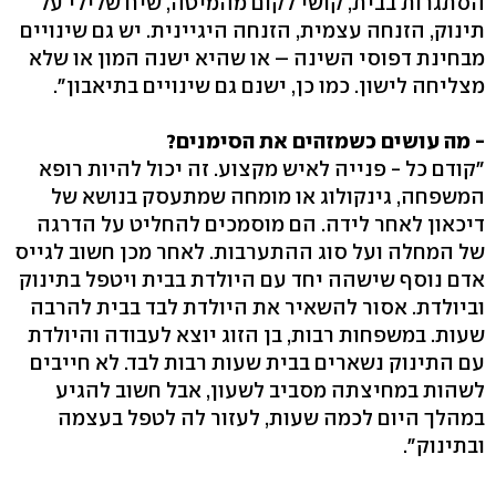
הסתגרות בבית, קושי לקום מהמיטה, שיח שלילי על
תינוק, הזנחה עצמית, הזנחה היגיינית. יש גם שינויים
מבחינת דפוסי השינה – או שהיא ישנה המון או שלא
מצליחה לישון. כמו כן, ישנם גם שינויים בתיאבון".
- מה עושים כשמזהים את הסימנים?
"קודם כל - פנייה לאיש מקצוע. זה יכול להיות רופא
המשפחה, גינקולוג או מומחה שמתעסק בנושא של
דיכאון לאחר לידה. הם מוסמכים להחליט על הדרגה
של המחלה ועל סוג ההתערבות. לאחר מכן חשוב לגייס
אדם נוסף שישהה יחד עם היולדת בבית ויטפל בתינוק
וביולדת. אסור להשאיר את היולדת לבד בבית להרבה
שעות. במשפחות רבות, בן הזוג יוצא לעבודה והיולדת
עם התינוק נשארים בבית שעות רבות לבד. לא חייבים
לשהות במחיצתה מסביב לשעון, אבל חשוב להגיע
במהלך היום לכמה שעות, לעזור לה לטפל בעצמה
ובתינוק".