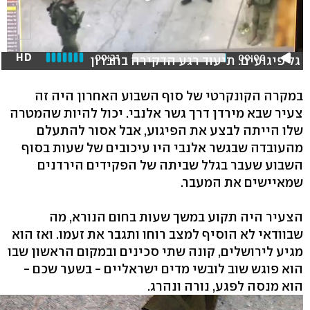
HD
00:21
00:00
גל פיגועים: תיעוד רגע הדקירה בחברון
במקרה הקונקרטי של סוף השבוע האחרון היה זה
צעיר שבא מירדן דרך גשר אלנבי. יכול להיות שהמטרה
שלו הייתה לבצע את הפיגוע, אבל אסור להתעלם
מהעובדה שבגשר אלנבי היו עיכובים של שעות בסוף
השבוע שעבר בגלל שביתה של הפקידים הירדנים
שמאיישים את המעבר.
הצעיר היה תקוע במשך שעות בחום הנורא, מה
שבוודאי לא הוסיף למצב רוחו ותגבר את זעמו. ואז הוא
מגיע לירושלים, קונה שתי סכינים ובמקום הראשון שבו
הוא פוגש שוב לובשי מדים ישראליים - בשער שכם -
הוא מנסה לפגע, נורה ונהרג.