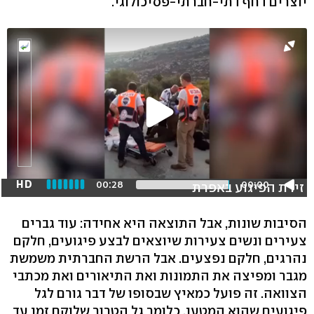
יוצרים דחף דתי-חברתי-פסיכולוגי.
HD
00:28
00:00
זירת הפיגוע באפרת
הסיבות שונות, אבל התוצאה היא אחידה: עוד גברים
צעירים ונשים צעירות שיוצאים לבצע פיגועים, חלקם
נהרגים, חלקם נפצעים. אבל הרשת החברתית משמשת
מגבר ומפיצה את התמונות ואת התיאורים ואת מכתבי
הצוואה. זה פועל כמאיץ שבסופו של דבר גורם לגל
פיגועים שהוא המטען, כלומר גל הטרור שלוקח זמן עד