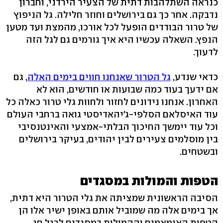
כנראה השתלהבות דתית של הצעיר הירדני, וחברון
נדבקה. אחר כך גם בירושלים וחוזר חלילה. גל הניפוץ
של טרור הבודדים הופעל לכל אורכו, מהמצת ועד מטען
הנפץ. השאלה עכשיו היא איך גורמים גם לגל הזה
לדעוך.
כדאי שנדע,
גל הטרור שאנחנו חווים בימים האלה
, גם
אם ידעך בעוד כמה שבועות או חודשים, הוא לא
האחרון. אנחנו נידונים לחזור ולחוות גלי טרור כאלה כל
עוד האיסלאם הסלפי-ג'יהאדיסטי גואה ברחבי העולם
וכל עוד יימשך החיכוך הבלתי-אמצעי והאינטנסיבי
בין מוסלמים צעירים לבין יהודים, בעיקר בירושלים
ובשטחים.
הטפות והמולות במסגדים
הסיבה הראשונית שמציתה את גלי הטרור היא דתית,
אך בימים אלה מה שמוביל אותם באופן ישיר אלו הן
הטפות האימאמים וההמולות במסגדים לרגל חג