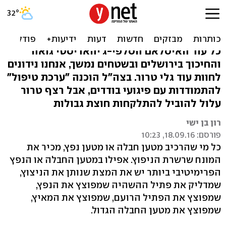
דחף דתי ואפקט הדבקה:
הטרור צפוי להימשך
כל עוד האיסלאם הסלפי-ג'יהאדיסטי גואה
והחיכוך בירושלים ובשטחים נמשך, אנחנו נידונים
לחוות עוד גלי טרור. בצה"ל הוכנה "ערכת טיפול"
להתמודדות עם פיגועי בודדים, אבל רצף טרור
עלול להוביל להתלקחות חוצת גבולות
רון בן ישי
פורסם: 18.09.16, 10:23
כל מי שהרכיב מטען חבלה או מטען נפץ, מכיר את
המונח שרשרת הניפוץ. אפילו במטען החבלה או הנפץ
הפרימיטיבי ביותר יש את המצת שנותן את הניצוץ,
שמדליק את פתיל ההשהיה שמפוצץ את הנפץ,
שמפוצץ את הפתיל הרועם, שמפוצץ את המאיץ,
שמפוצץ את מטען החבלה הגדול.