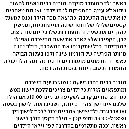
כאשר ילד מתעורר מוקדם, הורים רבים נוטים לחשוב
שהוא לא עייף, "הספיקה לו השינה", ואז הם מאחרים
לו את שעת ההשכבה. כתוצאה מכך, הילד נכנס למעגל
קסמים שלילי של חוסר שינה ועייפות יתר, וממשיך
להקדים את שעת ההתעוררות שלו כל יום עוד קצת.
לכן, הקפידו שלא לאחר את שעת ההשכבה ואפילו
להקדימה. ככל שתקדימו את ההשכבה, הילד יהנה
מיותר הפרשה של הורמון שינה ולכן בעלות הבוקר,
כאשר ההורמונים מתמודדים זה נגד זה, תהיה לו יכולת
התמודדות טובה יותר בזכות ההקדמה.
הורים רבים בחרו בשעה 20:00 כשעת השכבה
ומתפלאים לגלות כי ילדים צריכים ללכת לישון ממש
כמו הציפורים, קרוב לשקיעה (בימינו 19:00). אם הילד
שלכם אינו ישן צהריים יותר, השכיבו אותו לישון בשעה
18:00 בערב. ילד שישן צהריים יכול ללכת לישון בין
18:30 ל-19:30. וטיפ קטן - הילד הקטן הולך לישון
ראשון, וככה מתקדמים בהדרגה לפי גילאי הילדים