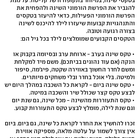
בטקסי שינה, במיוחד בתקופה זו של קליטה. על מנת
להגביר את הפרשת הורמוני השינה ולהפחית את
הפרשת הורמוני הפעילות, כדאי להיעזר בטקסים
והתנהגויות קבועות שיעזרו לילד להיכנס לשינה
בצורה רגועה וטובה.
הטקסים הקבועים שמומלצים לילד בכל גיל הם:
• טקס שינה בערב - ארוחת ערב ובסיומה בקבוק או
הנקה (אם עוד נהוגים בביתכם). משם מיד למקלחת
ומשם לחדר החשוך באווירה שקטה, פיג'מה, סיפור
ולמיטה. בלי אוכל בחדר ובלי משחקים מיותרים.
• טקס שינה ביום - לקראת כל השכבה במהלך היום יש
לבצע טקס קצר שכולל שיר והשכבה במיטה.
• טקס התעוררות מהשינה - מכל שינה, גם שנת יום
וגם שנת לילה, מומלץ לבצע טקס התעוררות קבוע.
זכרו להחשיך את החדר לקראת כל שינה, גם ביום. ביום
אין צורך לשמור על עלטה מלאה, מספיקה אווירת