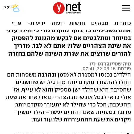
מה יהיה? הילד קם מוקדם
מאז שחזר לגן
אתם משכימים כל בוקר מוקדם מדי כי הילד ערני
במיוחד ומתלבטים אם לבקש מהגננת להפסיק
את שינת הצהריים שלו? אתם לא לבד. מדריך
להורים שרוצים את שגרת השינה שלהם בחזרה
מיה שטיינהרדט-זיו
פורסם: 22.09.16, 07:41
הילדים נכנסו למסגרת לא מזמן ובהרבה משפחות הם
החלו להתעורר מוקדם יותר מהרגיל. יש שחושבים
שהסיבה היא שהילד ישן מספיק והוא לא עייף, אז
אולי כדאי לבטל את שינת הצהריים או לאחר את שעת
ההשכבה, הכל כדי שהילד לא יתעורר מוקדם יותר.
מדובר בטעויות שאם ההורים יעשו – הילד ימשיך
ויקדים את שעת ההתעוררות שלו עוד ועוד.