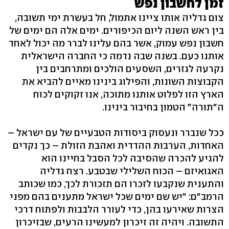
זמן לחשבון נפש
צום גדליה אותו ציינו אתמול, חל בעשרת ימי תשובה,
בין ראש השנה ליום הכיפורים. ימים אלה הם ימים של
חשבון נפש עמוק, אשר בהם עלינו לברר מה יכול לאחד
אותנו כעם. בשנה שבה נדמה כי החברה הישראלית
נקרעה לגזרים, השסעים הולכים ומתרחבים בין
הקבוצות השונות, והפילוג בינינו מאיים להביא את
הארץ הזו לפלוט אותנו מתוכה, אנו זקוקים לכוח
ה"תורה" הטמון בחיבור בינינו.
ככל שנברר ונעסוק ביסודות הטבעיים של עם ישראל –
האחדות, הערבות ההדדית ואהבת הזולת – כך נקדים
להגיע להכרה שהסיבה לכל הסבל בחיינו הוא
האגואיזם – הכוח השלילי שבטבע. רצח גדליה
והתענית שנקבעו לזכרו הם תזכורת לכך, כמו שכותב
הרמב"ם: "יש שם ימים שכל ישראל מתענים בהם מפני
הצרות שאירעו בהן, כדי לעורר הלבבות ולפתוח דרכי
התשובה. ויהיה זה זיכרון למעשינו הרעים, שבזיכרון