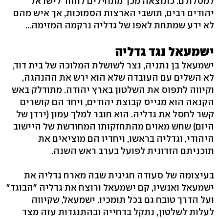
למסלולם. כתוצאה מכך מתחילים לחזור לישראל
יהודים רבים, תושבי הארצות הסמוכות, אך איש מהם
לא ידע שמתחת לאפו של גדליה נרקמה המזימה...
ישמעאל נגד גדליה
ישמעאל בן נתניה, נצר לשושלת המלוכה של בית דוד,
לא השלים עם העובדה שלא הוא ירש את ההנהגה,
וקיווה לתפוס את השלטון בארץ יהודה. מתודלק באש
הקנאה הוא מגייס קבוצת יהודים, ויחד הם קושרים
קשר לחסל את גדליה. הוא חובר למלך עמון (ירדן של
היום) שחש מאוים מהתחזקותו המחודשת של היישוב
היהודי, וגדליה בראשו, ויחדיו הם מוציאים את
תוכניתם הזדונית לפועל בערב ראש השנה.
בעיצומה של סעודה חגיגית שבה מארח גדליה את
ישמעאל ואנשיו, קם ישמעאל ורוצח את גדליה "הבוגד"
ועל הדרך טובח גם בכל תומכיו. ישמעאל, שקיווה
לעלות לשלטון, נתקל בדחייה ובהתנגדות עזה מצד