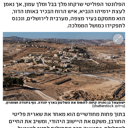
הפלונטר הפוליטי שרקחו מלך בבל ומלך עמון, אך נאמן
לעצת ירמיהו הנביא, איש הרוח הבכיר באותו הדור,
הוא מתמקם בעיר מצפה, מערבית לירושלים, ונכנס
לתפקידו כמושל הממלכה.
ישמעאל בן נתניה קיווה לתפוס את השלטון בארץ יהודה. נוף ביהודה ושומרון.
(צילום: shutterstock)
בתוך פחות מחודשיים הוא מאחד את שארית פליטי
החורבן, משקם את היישוב היהודי, ומשיב את החיים