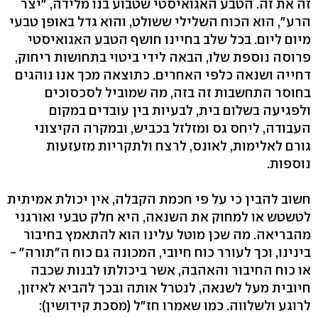
זה את זה. הטבע האגואיסטי שטבוע בנו מלידה, "יצר
הרע", הוא הכוח השלילי ששולט, והוא גדל באופן טבעי
מיום ליום. בכל שלב בחיינו חושף הטבע האגואיסטי
פרוסה נוספת שלו, הבאה לידי ביטוי בתחושות ריחוק,
דחייה ושנאה כלפי האחרים. כתוצאה מכך אנו נוהגים
בחוסר התחשבות זה בזה, מה שמוביל לסכסוכים
ולפגיעה בשלום בית, לבעיות בין עובדים במקום
העבודה, ליחס גס ומזלזל בכביש, ובמקרה הקיצוני
גורם לאלימות, לאונס, לרצח ולתקריות מזעזעות
נוספות.
חשוב להבין כי על פי חכמת הקבלה, אין יכולת אמיתית
לטשטש או למחוק את השנאה, היא חלק טבעי ואורגני
מהבריאה. מה שכן מוטל עלינו הוא להתאמץ בחיבור
בינינו, וכך לעורר כוח חיובי, המכונה גם כוח ה"תורה" -
או כוח החיבור והאהבה, אשר ביכולתו לבנות שכבה
חיובית מעל לשנאה, לנטרל אותה ובכך להביא לאיזון,
לרוגע ולשלווה. כמו שאמרו חז"ל (מסכת קידושין):