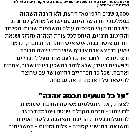
וריכזו בשטחי יהודה את הפועלים העניים שנותרו. עתיקות ביהודה
(צילום:
באדיבות "אשכולות")
3,000 שנים חלפו מאז הרצח, ולא הרבה השתנה
בממלכת יהודה של היום. עם ישראל מחולק למחנות
ולשבטים בעלי תפיסות עולם והשקפות שונות. הפירוד
והקיטוב חוגגים, היחס לכל צורת הנהגה מזלזל ושנאת
החינם פושה בכול. איש איש חותר תחת חברו, ונדמה
שאין בנמצא אדם או גוף שיש בידו שיטה סדורה
ורצינית איך לחבר אותנו לעם אחד מעל להבדלים
ולפערים בינינו, שלא לומר להשכין בינינו שלום, אחדות
ואהבה, שכל כך הכרחיים לקיומו של עם שרוצה
להישאר על האדמה הזאת גם מחר.
"על כל פשעים תכסה אהבה"
לצערנו, אנו מתעלמים משיטת החיבור שעומדת
לרשותנו - חכמת הקבלה. שיטה שמלמדת כיצד
להתעלות בעזרת החיבור והאהבה על פני הפירוד
והשנאה, כמו שני קטבים - פלוס ומינוס - המשלימים