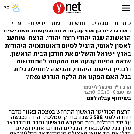
הרצח הפוליטי הראשון
בתולדות ישראל
רצח גדליה בן אחיקם, הוא ההתנקשות הפוליטית
הראשונה שבה יהודי רוצח יהודי. הרצח, שנחשב
לאסון לאומי, הוביל לסיום האוטונומיה היהודית
בארץ ישראל והשלים את חורבן הבית הראשון.
שנאת החינם קטעה את התקווה להתחדשות
ולבניין היישוב היהודי, והביאה לתחילת גלות
בבל. האם הפקנו את הלקח הנדרש מאז?
הרב ד"ר מיכאל לייטמן
פורסם: 06.10.16, 12:10
בשיתוף קבלה לעם
הרצח הפוליטי הראשון התרחש במצפה באזור מדבר
יהודה לפני 2,588 שנה בדיוק. ממלכת יהודה נכבשה
על ידי הבבלים, בית המקדש הראשון נחרב, ונבוכדנצר
מלך בבל שלט. בארץ, הבבלים החריבו את ירושלים,
הגלו את רוב אנשי האצולה היהודית אל בבל (עיראק