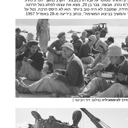
יון החגיגי מסופר על גבורתו במבצע: "הקרב נמשך. המ"פ נהרג.
הסמ"פ נהרג. המ"מ נהרג. אבשה, צבר בן 20, מצא את עצמו לפתע בעל הדרגה
חידה, שמצבה לא היה טוב ביותר. הוא לא היסס הרבה, נטל על
יך בביצוע המשימה", נכתב בידיעה מ-28 באפריל 1957.
דרך לאיסמעיליה
(צילום: דוד רובינגר )