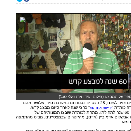
ר על המבצע (צילום: עידו ארז ואלי סגל)
"33 קצינים וחיילים צוינו לשבח, 28 הצטיינו בגבורתם במערכת סיני, שלושה מהם
רה כותרת "
" כחצי שנה לאחר סיום מבצע קדש,
ידיעות אחרונות
שהשבוע מציינים 60 שנה לתחילתו. מתחת לכותרת שובצו תמונותיהם של
ט אבשלום אדמוביץ (אדם), מהזוטרים שבמצטיינים, מביט מהתמונה
מאז.