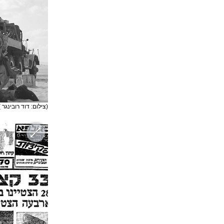
(צילום: דוד רובינגר )