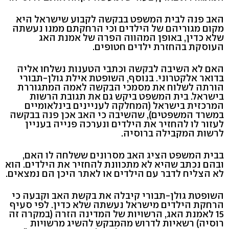
האב פנה לבית המשפט בבקשה לקבוע שישראל היא
מקום מגוריהם של הילדים וכי הרחקתם ממנו נעשתה
שלא כדין, באופן המהווה הפרה של אמנת האג
העוסקת בהחזרת ילדים חטופים.
האם לא השיבה לבקשה וכתבי הטענות נשלחו אליה
בדואר אלקטרוני. בנוסף, השופטת אילת גולן-תבורי
הורתה לשלוח את מסמכי הבקשה לאמה המתגוררת
בישראל. בית המשפט ביקש גם את תגובת הרשות
המרכזית בישראל (המחלקה לעניינים בינלאומיים
במשרד המשפטים), שהשיבה כי האב אכן פנה בבקשה
לעזור לו להחזיר את הילדים ונערכה פנייה בעניין
לרשות המקבילה ברוסיה.
בבית המשפט הציג האב מסרונים ששלחה לו האם,
ובהם נכתב שהיא לא מתכוונת להחזיר את הילדים. הוא
לא הצליח לדבר עם הילדים או לאתר היכן הם נמצאים.
השופטת גולן-תבורי קיבלה את בקשת האב וקבעה כי
הרחקת הילדים מישראל נעשתה שלא כדין. לפי סעיף
15 לאמנת האג, הרשויות של המדינה הזרה (במקרה זה
רוסיה) רשאיות לדרוש מהמבקש להשיג מרשויות