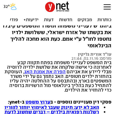
לקחה את הילדים לרוסיה -
בניגוד לאמנת האג
ביהמ"ש לענייני משפחה ומשרד המשפטים קיבלו
את בקשתו של אזרח ישראלי, ששלושת ילדיו
נחטפו לחו"ל ע"י אמם. כעת הוא מחכה להליך
הבינלאומי
עו"ד אורית גליקין
פורסם: 02.11.16, 21:44
בית המשפט לענייני משפחה בפתח תקווה קבע
לאחרונה כי אישה שלקחה את שלושת ילדיה לרוסיה
מבלי ליידע את אביהם
הפרה את אמנת האג
, העוסקת
בהחזרת ילדים חטופים. האב נתמך גם על ידי משרד
המשפטים בארץ, ובהתבסס על ההחלטה יהיה עליו
להתחיל כעת בהליך בינלאומי מול הרשויות ברוסיה
כדי להחזיר את הילדים.
פסקי דין מעניינים נוספים - ב
ערוץ משפט
ב-ynet:
האב לא ידע: תינוק שעבר לאימוץ יוחזר להוריו
רשלנות רפואית בילדים – דברים שחשוב לדעת