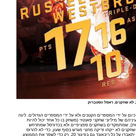
, לא שחקנים. ראסל ווסטברוק
כיום על ידי המספרים הקטנים ולא על ידי המספרים הגדולים. ליגה
ניהם של מיליוני שחקני פאנטזי (משחק בו כל אחד יכול להיות
רשת), שמתמקדים בשחקנים ספציפיים ולא בכדורסל שמתרחש
שחקנים לא ייקחו זריקה מחצי מגרש בסוף שעון, כדי לא להרוס
ל כל ריבאונד גם בפיגור 20, רק כדי לשפר את הממוצע.