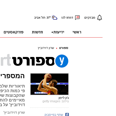
ספורט
שרון דוידוביץ
המספרים 
תיאוריות שלמ
פי כמות הכיפי
ג'ק ליימן
מאיימים להחר
צילום: getty images
דוידוביץ' על 
שרון דוידוביץ'
שתף בפייסבוק