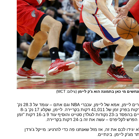
חשים מי כאן בתמונה הוא ג'ק ליימן
(צילום: MCT)
ג'ורדן - אותו מכירים ליימן, אמא של ליימן, עכברי NBA וגם אתם – עומד על 28.3 נק'
בלבד על כל 36 דקות בפרק זמן של 41,011 דקות בקריירה. ליימן, שקלע 17 נק' ב-8
דקות הגארבג' טיים בהפסד ב-23 נקודות לגולדן סטייט והוסיף עוד 9 ב-16 דקות "זמן
יגידו לכם את זה, אז מזל שאנחנו פה כדי להרגיע: מייקל ג'ורדן
ר מג'ק ליימן. בינתיים.