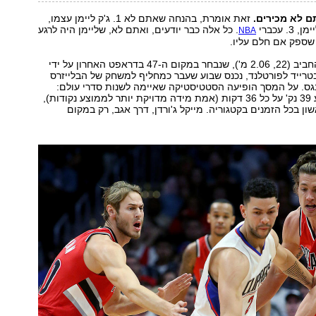
ם לא מכירים.
זאת אומרת, בהנחה שאתם לא 1. ג'ק ליימן עצמו,
. כל אלה כבר יודעים, ואתם לא, שליימן היה לרגע
NBA
שספק אם חלם עליו.
הסמול פורוורד החביב (22, 2.06 מ'), שנבחר במקום ה-47 בדראפט האחרון על ידי
בטרייד לפורטלנד, נכנס שבוע שעבר כמחליף למשחק של הבלייזרס
גס. על המסך הופיעה הסטטיסטיקה שאיימה לשנות סדרי עולם:
ליימן, עם ממוצע 39 נק' על כל 36 דקות (אמת מידה מדויקת יותר לממוצע נקודות),
ון בכל הזמנים בקטגוריה. מייקל ג'ורדן, דרך אגב, רק במקום