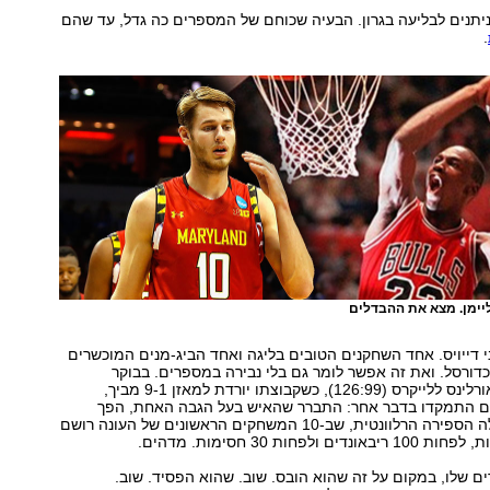
ניתנים לבליעה בגרון. הבעיה שכוחם של המספרים כה גדל, עד שהם
.
 ליימן. מצא את ההבדלים
 דייויס. אחד השחקנים הטובים בליגה ואחד הביג-מנים המוכשרים
דורסל. ואת זה אפשר לומר גם בלי נבירה במספרים. בבוקר
התבוסה של ניו אורלינס ללייקרס (126:99), כשקבוצתו יורדת למאזן 9-1 מביך,
ים התמקדו בדבר אחר: התברר שהאיש בעל הגבה האחת, הפך
לראשון מאז החלה הספירה הרלוונטית, שב-10 המשחקים הראשונים של העונה רושם
ם שלו, במקום על זה שהוא הובס. שוב. שהוא הפסיד. שוב.