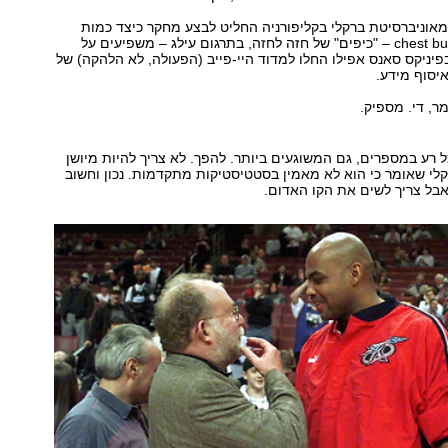
מאוניברסיטת ברקלי בקליפורניה החליט לבצע מחקר כיצד כמות
הכיפים וה- chest bumps – "כיפים" של חזה לחזה, בתרגום עילג – משפיעים על
בפיניקס סאנס אפילו החלו למדוד היי-פייב (הפעולה, לא הלהקה) של
יסוף מידע.
מר, די. מספיק.
ל רע במספרים, גם המשוגעים ביותר. להפך. לא צריך להיות מיושן
לי שאומר כי הוא לא מאמין בסטטיסטיקות מתקדמות. נכון וחשוב
ל צריך לשים את הקו האדום.