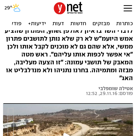
אלקין: "הפתרון של מנדלבליט
בעניין עמונה לא נותן פתרון"
לדברי השר בראיון לאולפן ynet, הפתרון שהציע
אמש היועמ"ש לא רק שלא נותן לתושבים פתרון
ממשי, אלא שהם גם לא מוכנים לקבל אותו ולכן
"אי אפשר לכפות אותו עליהם". ראש מטה
המאבק של תושבי עמונה: "זו הצעה מעליבה,
מבזה ומתמיהה. בחרנו נתניהו ולא מנדלבליט או
האג"
אטילה שומפלבי
פורסם: 29.11.16, 12:52