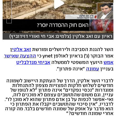
ראיון עם זאב אלקין (צלמים: אבי חי ואורי דוידוביץ)
השר להגנת הסביבה ולירושלים ומורשת
זאב אלקי
ן
אמר הבוקר (ג') בראיון לאולפן ynet כי
ההצעה שאישר
אמש
היועץ המשפטי לממשלה
אביחי מנדלבליט
בעניין
עמונה
"אינה פתרון".
לדברי השר אלקין, הדרך של העתקת היישוב לשמונה
חודשים לשלוש חלקות המצויות מצפון להתנחלות
ומוגדרות "נכסי נפקדים" אינה פתרון "לא לגופו של
עניין, וגם משום שהתושבים עצמם לא מוכנים לזה,
ואי-אפשר לכפות על בן אדם פתרון שהוא לא מוכן לו".
לדבריו, "אין סיכוי שהתושבים יקבלו את הפתרון כי
הוא מדבר על אופק של שמונה חודשים בלבד. מה קורה
אחרי שמונה חודשים?"