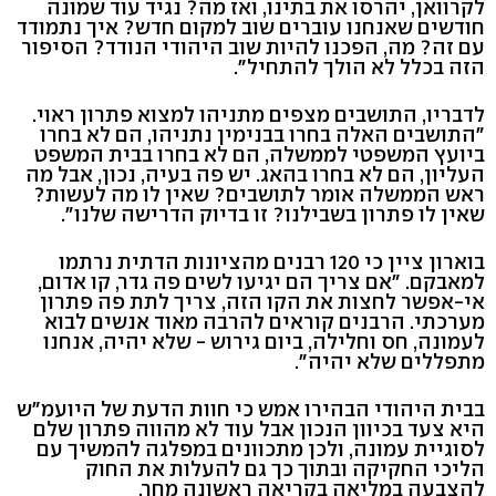
לקרוואן, יהרסו את בתינו, ואז מה? נגיד עוד שמונה
חודשים שאנחנו עוברים שוב למקום חדש? איך נתמודד
עם זה? מה, הפכנו להיות שוב היהודי הנודד? הסיפור
הזה בכלל לא הולך להתחיל".
לדבריו, התושבים מצפים מתניהו למצוא פתרון ראוי.
"התושבים האלה בחרו בבנימין נתניהו, הם לא בחרו
ביועץ המשפטי לממשלה, הם לא בחרו בבית המשפט
העליון, הם לא בחרו בהאג. יש פה בעיה, נכון, אבל מה
ראש הממשלה אומר לתושבים? שאין לו מה לעשות?
שאין לו פתרון בשבילנו? זו בדיוק הדרישה שלנו".
בוארון ציין כי 120 רבנים מהציונות הדתית נרתמו
למאבקם. "אם צריך הם יגיעו לשים פה גדר, קו אדום,
אי-אפשר לחצות את הקו הזה, צריך לתת פה פתרון
מערכתי. הרבנים קוראים להרבה מאוד אנשים לבוא
לעמונה, חס וחלילה, ביום גירוש - שלא יהיה, אנחנו
מתפללים שלא יהיה".
בבית היהודי הבהירו אמש כי חוות הדעת של היועמ"ש
היא צעד בכיוון הנכון אבל עוד לא מהווה פתרון שלם
לסוגיית עמונה, ולכן מתכוונים במפלגה להמשיך עם
הליכי החקיקה ובתוך כך גם להעלות את החוק
להצבעה במליאה בקריאה ראשונה מחר.