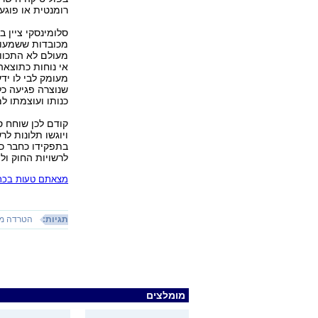
רומנטית או פוגענ
סלומינסקי ציין ב
מכובדות ששמעו מ
מעולם לא התכוונ
אי נוחות כתוצאה
מעומק לבי לו יד
שנוצרה פגיעה כל
כנותו ועוצמתו ל
קודם לכן שוחח ס
ויוגשו תלונות לר
בתפקידו כחבר כ
לרשויות החוק ול
מצאתם טעות בכתב
תגיות:
הטרדה מי
מומלצים