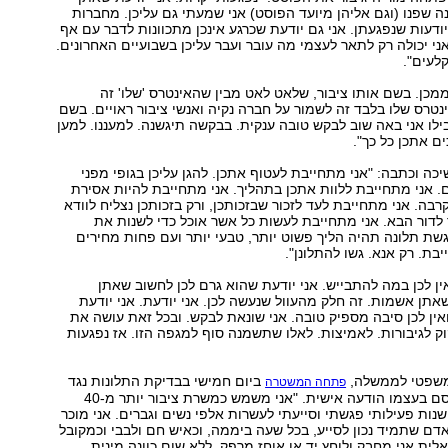
 שפנו (וגם אליהן מיועד הפוסט) אני שמעתי גם עליכן. מחברות
דעות שנפגעתן. אני גם יודעת שכרגע אינכן מתכוונות לדבר עם אף
ני יכולה רק לתאר לעצמי מה עובר ועבר עליכן בשבועיים האחרונים.
לעים".
מכן. בשם אותו ציבור, שלאט לאט מבין שהאינטרס 'שלו' זה
טרס שלו בלבד זה לשמור על חברה נקיה ואנשי ציבור ראויים. בשם
ילו אני באה שוב לבקש טובה ענקית. בבקשה תיגשנה. למעננו. למען
ים אתכן כל כך".
יכה וכתבה: "אני מתחייבת לעטוף אתכן. להגן עליכן בגופי מפני
. אני מתחייבת ללוות אתכן בתהליך. אני מתחייבת להיות אסירת
בה. אני מתחייבת לעד לזכור שבזכותכן, ורק בזכותכן נצליח לוודא
לדור הבא. אני מתחייבת לעשות כל אשר אוכל כדי לשנות את
ת תלונה תהיה הליך פשוט יותר, טבעי יותר ועם פחות מחירים
בת. רק אנא. גשו להתלונן".
ין לכן במה להתבייש. אני יודעת שהוא גרם לכן לחשוב שאתן
אתן אשמות. זה חלק מהעוול שנעשה לכן. אני יודעת. אני יודעת
אין לכן סיבה מספיק טובה. אני שונאת לבקש. ובכל זאת עושה את
קוק לגיבורות. לאמיצות. לאלו שתשמנה סוף למגפה הזו. אז נפגעות
משפטי לממשלה,
ביום חמישי בבדיקת התלונות נגד
פתחה המשטרה
סלומינסקי, שפרסם בעצמו הודעה אישית. "אני משמש כמשרת ציבור יותר מ-40
נה. במהלך 40 שנות פעילותי פגשתי וסייעתי לעשרות אלפי נשים וגברים. אני מוכר
דם שתמיד נכון לסייע, בכל שעה ביממה, וכאיש חם ולבבי וכמקובל
לית אני מחבק ולוחץ יד או אוחז מרפק, ללא שום כוונה מינית,