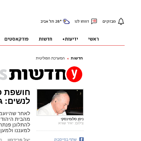
חדשות
המערכת הפוליטית
חושפת פ
לנשים: ג
לאחר שהיועמ
מהבית היהודי
ניסן סלומינסקי
צילום: יאיר שגיא
להתלונן פנתה
למעננו ולמען י
שתף בפייסבוק
יעל פרידסון
פורס