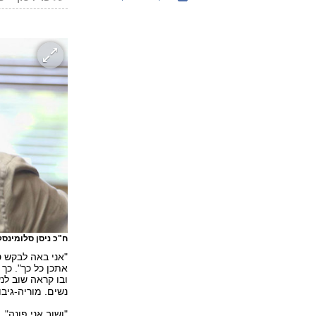
ח"כ ניסן סלומינסק
"אני באה לבקש טו
אתכן כל כך". כך
ובו קראה שוב לנ
נשים. מוריה-גיב
"ושוב אני פונה",