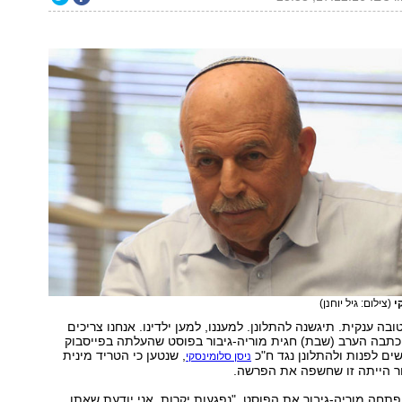
י
(צילום: גיל יוחנן)
בה ענקית. תיגשנה להתלונן. למעננו, למען ילדינו. אנחנו צריכים
 כתבה הערב (שבת) חגית מוריה-גיבור בפוסט שהעלתה בפייסבוק
שים לפנות ולהתלונן נגד ח"כ
, שנטען כי הטריד מינית
ניסן סלומינסקי
ור הייתה זו שחשפה את הפרשה.
 פתחה מוריה-גיבור את הפוסט. "נפגעות יקרות. אני יודעת שאתן