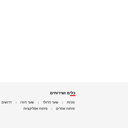
כלים ושירותים
מניות
שער הדולר
שער היורו
דרושים
|
|
|
|
פיתוח אתרים
פיתוח אפליקציות
|
|