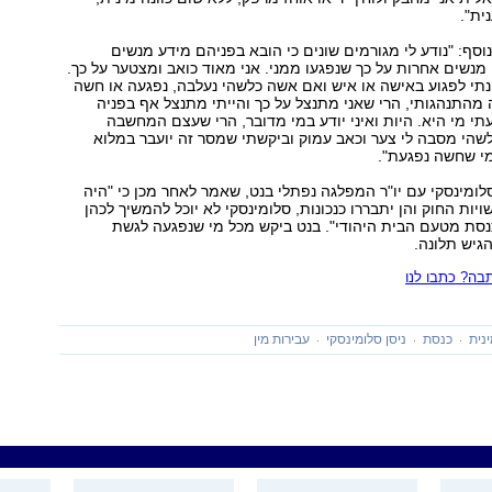
ית".
נוסף: "נודע לי מגורמים שונים כי הובא בפניהם מידע מנשים
נשים אחרות על כך שנפגעו ממני. אני מאוד כואב ומצטער על כך.
תי לפגוע באישה או איש ואם אשה כלשהי נעלבה, נפגעה או חשה
 מהתנהגותי, הרי שאני מתנצל על כך והייתי מתנצל אף בפניה
עתי מי היא. היות ואיני יודע במי מדובר, הרי שעצם המחשבה
שהי מסבה לי צער וכאב עמוק וביקשתי שמסר זה יועבר במלוא
מי שחשה נפגעת".
לומינסקי עם יו"ר המפלגה נפתלי בנט, שאמר לאחר מכן כי "היה
שויות החוק והן יתבררו כנכונות, סלומינסקי לא יוכל להמשיך לכהן
נסת מטעם הבית היהודי". בנט ביקש מכל מי שנפגעה לגשת
הגיש תלונה.
ה? כתבו לנו
נית
כנסת
ניסן סלומינסקי
עבירות מין