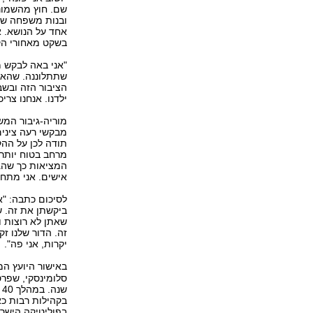
שם. חוץ מהשמונה
ובנות משפחה שיו
אחד על הנושא. א
בשקט מאחורי הק
"אני באה לבקש מ
שתתלוננה. שהאינ
הציבור הזה ובשב
ילדנו. אנחנו צריכ
מוריה-גיבור המש
מבקשי רעה צינים
תודה לכן על ההקר
מרחב בטוח יותר 
המציאות כך שהגש
אישים. אני מתחיי
לסיכום כתבה: "א
ביקשתן את זה. ש
שאתן לא רוצות ו
זה. הדור שלנו ז
יקרות, אני פה".
באישור היועץ ה
ש
בקהילות רבות כא
בפוליטיקה הישרא