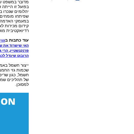
מדובר במשפט שמ
בפועל זו הייתה 
יהלומים שנכרו 
שפיתחו מומחים 
במעמקי האדמה, 
קידום מכירות לא
רדיואקטיבית מו
עוד כתבות ב
זוו
האי שישרוד את שי
פרנקנשטיין, הרי 
הרובוט שיגדל לכ
ייצור חשמל באמצ
שכמות גזי החממה
חשמל, כגון שריפ
של תהליכים שמת
למסוכן.