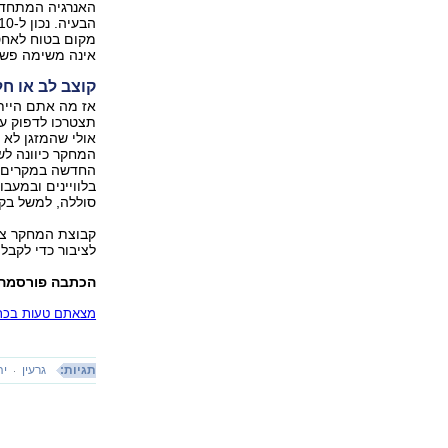
האנרגיה המתחדש
מקום בטוח לאחסן
אינה משימה פשו
קוצב לב או ח
אז מה אתם היית
תצטרכו לדפוק ע
המחקר כיוונה ל
החדשה במקרים ש
בלוויינים ובמעב
סוללה, למשל בקו
קבוצת המחקר צופ
לציבור כדי לקבל 
הכתבה פורסמה 
מצאתם טעות בכתב
תגיות:
גרעין
יה