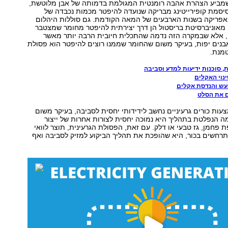
ביע הצהרת אהבה רומנטית המגולמת בדמותה של אבן מלוטשת,
סיסמת קופירייטינג מבריקה שנועדה להיפטר מכמות נכבדה של
באפריקה בשנות הארבעים של המאה הקודמת. גם סוללות היהלום
מאוניברסיטת בריסטול הן דרך יצירתית להיפטר מחומר שמצטבר
אלא שבמקרה הזה נדמה שהתכלית חיובית הרבה יותר מאשר
בנים יפות, בעיקר משום שהחומר שממנו רוצים להיפטר הוא פסולת
טמנת.
ית, סוכנות ידיעות למדע וסביבה
נוי האקלים
געש והנדסת אקלים
ם את הסלט
עות כורים גרעיניים נחשב לידידותי יחסית לסביבה, בעיקר משום
 הנפלטת בתהליך היא נמוכה יחסית לצורות אחרות של ייצור
ת פחמן, גז טבעי או דלק. עם זאת, הפסולת הגרעינית, תוצר לוואי
רחשים בכור, היא שהופכת את תהליך הביקוע למזיק לסביבה ואף