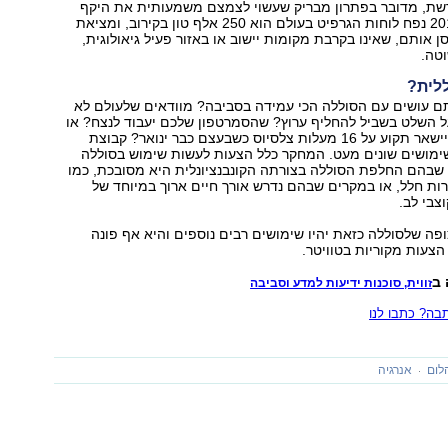
ת, מדובר בפתרון מבריק שעשוי לצמצם משמעותית את היקף
הבעיה. נכון ל-2010 נפח לוחות הגרפיט בעולם הוא 250 אלף טון בקירוב, ומציאת
 אותם, שאינו בקרבת מקומות יישוב או באזור פעיל גיאולוגית,
טה.
ללית?
ם עושים עם הסוללה הכי עמידה בסביבה? מוודאים שלעולם לא
ל השלט בשביל להחליף ערוץ? שהסמרטפון שלכם יעבוד לנצח? או
אולי שהמזגן לא יישאר תקוע על 16 מעלות צלסיוס כשבעצם כבר ינואר? קבוצת
שימושים שונים מעט. המחקר כלל הצעות לעשות שימוש בסוללה
בהם החלפת הסוללה בצורתה הקונבנציונלית היא מסובכת, כמו
ורות חלל, או במקרים שבהם נדרש אורך חיים ארוך במיוחד של
צבי לב.
ה שלסוללה כזאת יהיו שימושים רבים נוספים והיא אף פונה
הצעות מקוריות בטוויטר.
ב
זווית, סוכנות ידיעות למדע וסביבה
ה? כתבו לנו
לום
אנרגיה