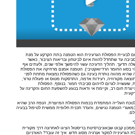
ום לבעיית הפסולת הגרעינית הוא הטמנה בתת הקרקע על מנת
יבה עד שתחדל להוות איום לביטחון ובריאות הציבור, כאשר
לה תדעך. תהליך הדעיכה עשוי להימשך אלפי שנים, ולעתים אף
לוי בסוג החומר הרדיואקטיבי). הטמנה אמנם מרחיקה את הפסולת
ה שהיא מהווה נותרת בעינה גם כשהפסולת נמצאת מתחת לפני
צאה מקורוזיה, רעידות אדמה, התרסקות מטוס או פעולת טרור,
 שעשויה לגרום לזיהום סביבתי חמור. בנוסף, הפסולת
יצרת חום רב, וקיימת אי ודאות בנוגע להשפעת החום והקרינה על
קעית.
נוכח העלייה המתמדת בכמות הפסולת המיוצרת, הנפח הרב שהיא
מאגרי הטמנה נגישים, והעדר תכנית חלופית ממשית לטיפול בבעיה
לם.
מכון קבוט שבאוניברסיטת בריסטול הציגו לאחרונה דרך מקורית
 הגרעינית למקור אנרגיה מסוג חדש. איך זה עובד? האורניום