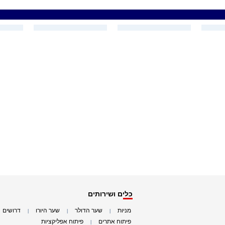
כלים ושירותים
מניות
שער הדולר
שער היורו
דרושים
|
|
|
|
פיתוח אתרים
פיתוח אפליקציות
|
|