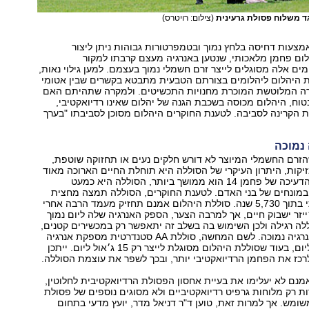
ד משלוח פסולת גרעינית
(צילום: רויטרס)
צעות דחיסה בלחץ נמוך ובטמפרטורות גבוהות ניתן ליצור
ום פחמן מלאכותי, שנטען באנרגיה מעצם קרבתו למקור
ומים אלה מסוגלים לייצר זרם חשמלי נמוך בעצמם. למען גילוי נאות,
ות היהלום ליהלומים בצורתם הטבעית מתבטא בקשרים שבין אטומי
רה המלוטשת המוכרת מחנויות התכשיטים. ולמקרה שתהיתם האם
טוח, היהלום מכוסה בשכבת הגנה של יהלום שאינו רדיואקטיבי,
 הקרינה לסביבה. לטענת החוקרים היהלום מסוכן לסביבתו "בערך
 נמוכה
זרם החשמלי המיוצר לא דורש חלקים נעים או תחזוקה שוטפת,
מזיקות, היתרון העיקרי של הסוללה היא תוחלת החיים הארוכה מאוד
שלה. כיוון שזמן הדעיכה של פחמן 14 הוא ממושך ביותר, הסוללה היא כמעט
 במונחים של בני האדם. לטענת החוקרים, הסוללה תמצה מחצית
מכוחה ההתחלתי בתוך 5,730 שנה. סוללת היהלום אמנם תחזיק מעמד הרבה אחרי
יזר ישבוק חיים, אך למרבה הצער, הספק האנרגיה שלה ליום נמוך
ה רגילה ולכן השימוש בה בשלב זה יתאפשר רק במכשירים קטנים,
או בעלי צריכת אנרגיה נמוכה. לשם המחשה, סוללת AA סטנדרטית מספקת אנרגיה
של 1400 ג׳אול ליום, בעוד שסוללת היהלום מסוגלת לייצר רק 15 ג׳אול ליום. ייתכן
רכז את הפחמן הרדיואקטיבי יותר, ובכך לשפר את עוצמת הסוללה.
מנם לא יעלימו את בעיית אחסון הפסולת הרדיואקטיבית לחלוטין,
רות רק מלוחות גרפיט רדיואקטיביים ולא מסוגים נוספים של פסולת
משומש. אך למרות זאת, טוען ד"ר דניאל מדר, יועץ מדעי בתחום