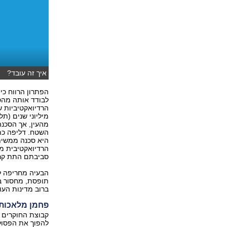
איך זה עובד?
הפתרון הרווח כי
לבודד אותה מהסב
הרדיואקטיביות ש
מיליוני שנים (ת
מהעין, אך הסכנ
השטח. דליפה כתו
היא סכנה ממשית,
הרדיואקטיבית מי
סביבתם התת קר
הבעיה מחריפה ל
תופסת, מחסור ב
ברוב מדינות העו
פחמן מלאכותי
קבוצת החוקרים מ
להפוך את הפסולת