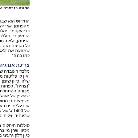
הפגנה בגרמניה נג
החידוש הוא שבאמ
מהפחמן הגזי יהל
רדיואקטיבי. יהל
הדמיון בין סולל
הפחמן, ולא בצו
כל הסיפור הזה ב
שמונעת את זליגת
כמו בננה”.
צריכת אנרגיה
מלבד העובדה שה
ואין לו פליטות 
"נצחית", לפחות
שהשפן של אנרג׳י
משמעותית מסולל
שבעתיד יצליחו ל
סוללות היהלום א
מכיוון שהן מיוצ
כגון דלק גרעיני 