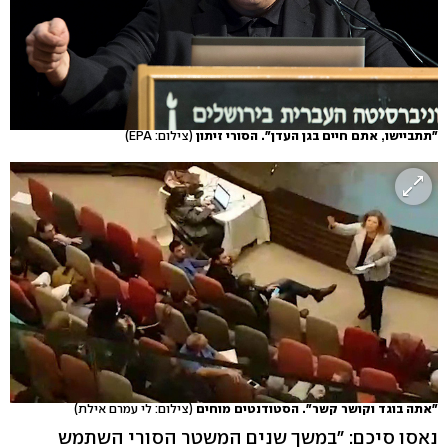
"תתביישו, אתם חיים בגן העדן". הסורי זיתון
(צילום: EPA)
"אתה בוגד וקושר קשר". הסטודנטים מוחים
(צילום: לי עמרם אילת)
נאסו סיכם: "במשך שנים המשטר הסורי השתמש