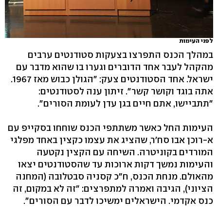
לפני העימות
במהלך הכנס התפרצו בצעקות סטודנטים ערבים
מהקהל לעבר אחד הדוברים וגערו בו שהוא מדבר עם
ישראל. אחד הסטודנטים צעק: "הגולן כבוש מאז 1967.
אתה בוגד וקושר קשר". זיתון ענה לסטודנטים:
"תתביישו, אתם חיים בגן עדן לעומת הסורים".
העימות החל כאשר משתתפי הכנס שוחחו בסקייפ עם
א-רוכן אבו סח'ר, שהציג את עצמו כקצין באחד מפלגי
המורדים בקוניטרה. השיחה עם הקצין נקטעה
והעימות נמשך דקות ארוכות עד שהסטודנטים יצאו
מהאולם. מנחת הכנס, ח"כ קסניה סבטלובה (המחנה
הציוני), הגיבה ואמרה למתפרצים: "זה לא במקום, זה
כנס אקדמי. הישראלים ימשיכו לדבר עם הסורים".