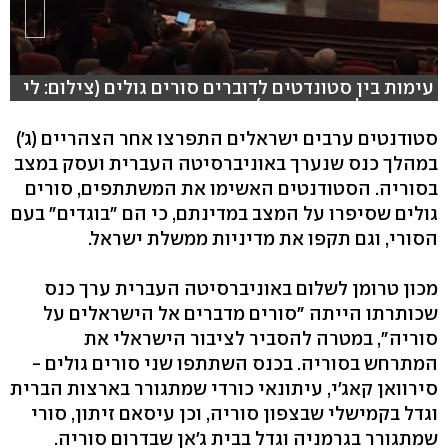
עימות בין סטונדטים לדוברים סורים גולים (צילום: לי
עמרם אילת רועי קייס)
סטודנטים ערבים ישראלים התפרצו אחר הצהריים (ג')
במהלך כנס שנערך באוניברסיטה העברית ועסק במצב
בסוריה. הסטודנטים האשימו את המשתתפים, סורים
גולים שסיפרו על המצב במדינתם, כי הם "בוגדים" בעם
הסורי, וגם תקפו את מדיניות ממשלת ישראל.
מכון טרומן לשלום באוניברסיטה העברית ערך כנס
שכותרתו הייתה "סורים מדברים אל הישראלים על
סוריה", במטרה להסביר לציבור הישראלי את
המתרחש בסוריה. בכנס השתתפו שני סורים גולים -
סירוואן קאג'י, עיתונאי כורדי שמתגורר בארצות הברית
וגדל בקמישלי שבצפון סוריה, וכן עיסאם זיתון, סורי
שמתגורר בגרמניה וגדל בבית ג'אן שבדרום סוריה.