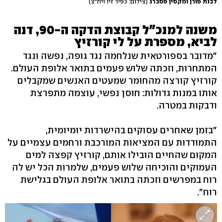
לבנת פורן ומקסין פסברג
(צילום: כפיר זיו ויח"צ)
משנה למנכ"ל קבוצת הדקה ה-90, דנה
לביא, מספרת על לי קורזיץ
"מדובר בספורטאית שנלחמה נגד גופה, נפשה ונגד
המתחרות, וזכתה שלוש פעמים בתואר אלופת העולם.
קורזיץ קורצה מהחומר שמעטים האנשים שמקבלים
אותו במנות גדולות: חוסן נפשי, עוצמה מתפרצת
ודבקות במטרה.
"בזמן שאחרים עסוקים בהישרדות יומיומית,
התמודדות עם המציאות המורכבת ורחמים עצמיים על
המקום שהחיים הובילו אותם, קורזיץ קפצה למים
העמוקים והוכיחה שלוש פעמים, שלמרות הכל יש לה
רוח במפרשים וזכתה בתואר אלופת העולם בגלישת
רוח".