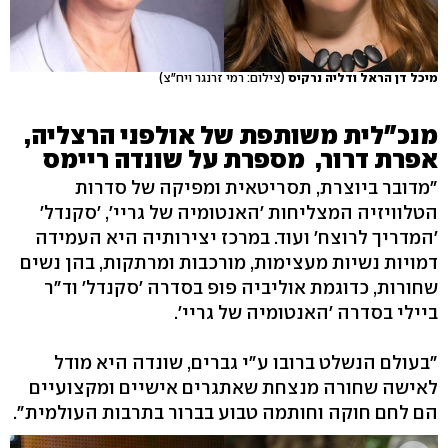
מיכל דן הראל ודליה נרקיס
(צילום: רמי זרנגר ויח"צ)
מנכ"לית משותפת של אולפני הרצליה,
אפרת דרור, מספרת על שונדה ריימס
"מדובר ביוצרת, תסריטאית ומפיקה של סדרות
הטלוויזיה המצליחות 'האנטומיה של גריי', 'סקנדל'
'המדריך לרוצח' ועוד. במרכז יצירותיה היא העמידה
דמויות נשיות מעצימות, מורכבות ומרתקות, בהן נשים
שחורות, כדוגמת אוליביה פופ בסדרה 'סקנדל' וד"ר
ביילי בסדרה 'האנטומיה של גריי'.
"בעולם הנשלט ברובו ע"י גברים, שונדה היא מודל
לאישה שחורה מנצחת שאתגרים אישיים ומקצועיים
הם לחם חוקה וחותמה טבוע בברור בתרבות העולמית".