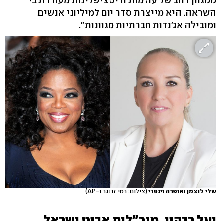
ממגוון רחב של עולמות ודיסציפלינות מעוררת בי
השראה. היא מייצרת סדר יום למיליוני אנשים,
ומובילה אג'נדות חברתיות מגוונות".
שלי לנצמן ואופרה וינפרי
(צילום: רמי זרנגר ו-AP)
יעל רבהון, מנכ"לית אבוט ישראל