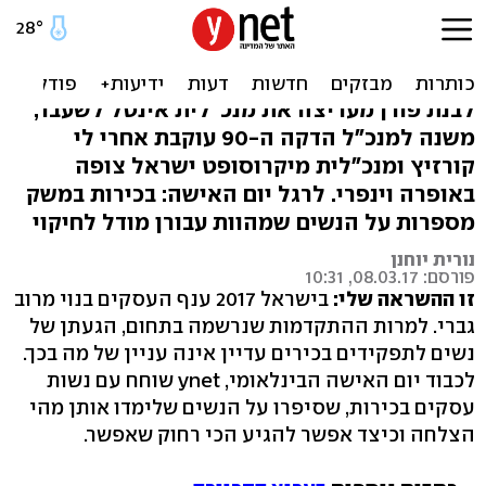
נשות עסקים מספרות: זו
ההשראה שלי
לבנת פורן מעריצה את מנכ"לית אינטל לשעבר,
משנה למנכ"ל הדקה ה-90 עוקבת אחרי לי
קורזיץ ומנכ"לית מיקרוסופט ישראל צופה
באופרה וינפרי. לרגל יום האישה: בכירות במשק
מספרות על הנשים שמהוות עבורן מודל לחיקוי
נורית יוחנן
פורסם: 08.03.17, 10:31
זו ההשראה שלי:
בישראל 2017 ענף העסקים בנוי מרוב
גברי. למרות ההתקדמות שנרשמה בתחום, הגעתן של
נשים לתפקידים בכירים עדיין אינה עניין של מה בכך.
לכבוד יום האישה הבינלאומי, ynet שוחח עם נשות
עסקים בכירות, שסיפרו על הנשים שלימדו אותן מהי
הצלחה וכיצד אפשר להגיע הכי רחוק שאפשר.