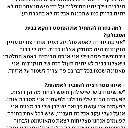
הילדים שלך יהיו מטופלים על ידי מישהו אחר וזה לא
יהיה בדיוק כמו שתכננת אבל זה לא בהכרח רע".
-
למה בחרת להתחיל את הפוסט דווקא בבית
המבולגן?
"אני בת יחידה לאמא פולניה. תמיד אחרי פורים עניין
הנקיונות היה מתחזק אצלנו בבית. היה לי ברור
שבחופשת פסח שלי אני אנקה תריסים. כאמא החלטתי
שאצלנו בבית לא יהיה העול הזה של הנקיונות. אני
מאמינה שכמו בכל דבר גם פה צריך לשמור על איזון".
-
איזה מסר רצית להעביר לאמהות?
"שנשים ירגישו שיש להן חופש לבחור מה הן רוצות.
לפעמים הבית שלי מבולגן ולפעמים אני מסדרת אותו.
לפעמים אני עושה פן ואם יש לבן שלי בר מצווה אני
אנעל נעלי עקב אבל זה העניין, שיש לכל אחת בחירה.
לפעמים אנחנו מצליחות לצאת מהאוטומט ולבחור
ולפעמים אנחנו נשאבות להרגלים אבל אם כולנו נפתח