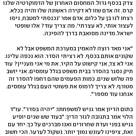
צדק בכסף גדול. המחסום האחרון של הדמוקרטיה שלנו
קרס. זה אדם שזו לא דקירה ראשונה שלו והיה בכלא.
רצחו לנו בן על כלום. אדם אמר 'נכנסתי למטבח, ניסו
לעצור אותי, לא עצרתי'. מה צריך עוד? אלו שופטי
ישראל. מדינה מסואבת בדרך להפיכה.
"אני מאד רוצה להאמין במערכת המשפט אבל לא
שקונים אותם בכסף. לא רציתי הסדר. הוא נכפה עלינו.
אני לא צד, אני קישוט על הקיר. את מי אני מעניין? עוד
תיק נסגר בהסדר בבית משפט בגלל עומסים. אני יושב
פה שלוש שנים. כמות הפעמים שהם דחפו להסדר זה
מטורף. לא צריך לרמוס את פשוטי העם בגלל עומסים.
אנחנו עוד מספר".
בתום הדיון אמר גניש למשפחתו: "יהיה בסדר". עו"ד
הלוי אמר בתגובה לגזר הדין: "בעוד שש שנים יופיע
גניש בפני ועדת שחרורים ואנו מברכים על כך. יחד עם
זאת, ציפינו לעונש נמוך יותר. נשקול לערער. הכי חשוב