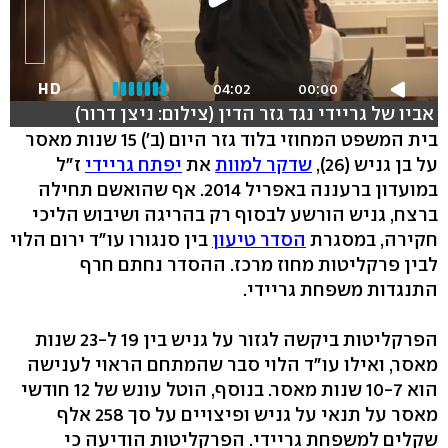
HD
04:02
00:00
אביו של גריידי נגד גזר הדין (צילום: ניצן דרור)
בית המשפט המחוזי בלוד גזר היום (ב') 15 שנות מאסר
על בן גניש (26),
שדקר למוות
את
יפתח גריידי
ז"ל
במועדון ברעננה באפריל 2014. אף שהואשם תחילה
ברצח, גניש הורשע לבסוף רק בהריגה ושיבוש הליכי
חקירה, במסגרת
הסדר טיעון
בין סנגורו עו"ד ירום הלוי
לבין פרקליטות מחוז מרכז. ההסדר נחתם חרף
התנגדות משפחת גריידי.
הפרקליטות ביקשה לגזור על גניש בין 19 ל-23 שנות
מאסר, ואילו עו"ד הלוי סבר שהמתחם הראוי לענישה
הוא 10-7 שנות מאסר. בנוסף, הוטל עונש של 12 חודשי
מאסר על תנאי על גניש ופיצויים על סך 258 אלף
שקלים למשפחת גריידי. הפרקליטות הודיעה כי