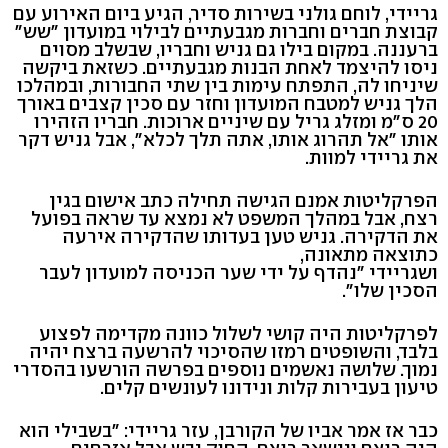
גריידי, לוחם גולני בשירות סדיר, הגיע ביום האירוע עם
קבוצת חברים וחברות מגבעתיים לבילוי במועדון "שש"
ברעננה. במקום בילו גם גניש וחבריו, שבשלב מסוים
ניסו להיצמד לאחת הבנות מגבעתיים. כשזאת ביקשה
שיניחו לה, התפתח עימות בין שתי החבורות, ובמהלכו
הלך גניש למטבח המועדון וחזר עם סכין קצבים באורך
20 ס"מ ומזלג גריל עם שיניים ארוכות. חבריו הזהירו
אותו "אל תהרוג אותו, אתה תלך לכלא", אבל גניש דקר
את גריידי למוות.
הפרקליטות אמנם הגישה תחילה כתב אישום בגין
רצח, אבל במהלך המשפט לא נמצא עד שראה בפועל
את הדקירה. גניש טען בעדותו שהדקירה אירעה
כתוצאה מתאונה,
ושגריידי "נהדף על ידי שער הכניסה למועדון לעבר
הסכין שלו".
לפרקליטות היה קושי לשלול כוונה מקדימה לפצוע
בלבד, והשופטים רמזו שהסיכוי להרשעה ברצח יהיה
נמוך. שלושה נאשמים נוספים בפרשה הורשעו בהסדרי
טיעון בעבירות קלות ונידונו לעונשים קלים.
כבר אז אמר אביו של הקורבן, עזר גריידי: "בשבילי הוא