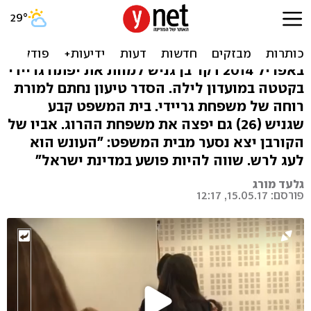
15 שנות מאסר לצעיר שדקר
למוות חייל במועדון לילה
באפריל 2014 דקר בן גניש למוות את יפתח גריידי
בקטטה במועדון לילה. הסדר טיעון נחתם למורת
רוחה של משפחת גריידי. בית המשפט קבע
שגניש (26) גם יפצה את משפחת ההרוג. אביו של
הקורבן יצא נסער מבית המשפט: "העונש הוא
לעג לרש. שווה להיות פושע במדינת ישראל"
גלעד מורג
פורסם: 15.05.17, 12:17