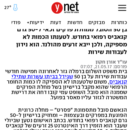
אישום: בעל רישיון לקנאביס
גידל שתילים בבית
בן 50 הסובל ממחלת פרקים זכאי ל-50 גרם
קנאביס רפואי בחודש. לטענתו הכמות לא
מספיקה, ולכן ייבא זרעים מהולנד. הוא נידון
לעבודות שירות
עו"ד אורן חקון
פורסם: 21.05.17, 07:07
בית משפט השלום ברמלה גזר לאחרונה חמישה חודשי
עבודות שירות על בן 50
שגידל בביתו עשרות שתילי
קנאביס
, משום שלטענתו לא הספיקה לו כמות החומר
הרפואי שהוא מקבל ברישיון בשל מחלת הפרקים
שממנה הוא סובל. השופט עמי קובו דחה את דרישת
המשטרה לגזור עליו מאסר בפועל.
הנאשם סובל מתסמונת "פסרט" – מחלה כרונית
הפוגעת במפרקים ובעצמות – ומחזיק ברישיון ל-50
גרם קנאביס רפואי בחודש. בכתב האישום נטען שביולי
שעבר הוא הזמין דרך האינטרנט 25 זרעים של קנאביס