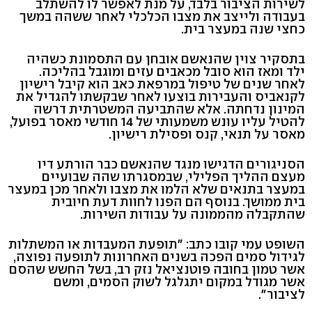
לשירות הציבור בלבד, על מנת לאפשר לו להשתלב
בעבודה ולייצב את מצבו הכלכלי לאחר ששהה במשך
כחצי שנה במעצר בית.
בתסקיר צוין שהנאשם אובחן עם התסמונת כשהיה
ילד ומאז הוא סובל מכאבים עזים ומוגבל בהליכה.
לאחר שנים של טיפול במרפאת כאב הוא קיבל רישיון
לקנאביס והעבירות בוצעו לאחר שבקשתו להגדיל את
המינון נדחתה. אלא שהתביעה המשטרתית דרשה
להטיל עליו עונש משמעותי של 14 חודשי מאסר בפועל,
מאסר על תנאי, קנס ופסילת רישיון.
הסניגורים הדגישו מנגד שהנאשם כבר הורתע דיו
מעצם ההליך הפלילי, שבמסגרתו שהה שבועיים
במעצר בתנאים שלא הלמו את מצבו ולאחר מכן במעצר
בית ממושך. בנוסף הם הפנו לחוות דעת חיובית
שהתקבלה מהממונה על עבודות השירות.
השופט עמי קובו כתב: "תופעת המעבדות או המשתלות
לגידול סמים הפכה בשנים האחרונות לתופעה נפוצה,
אשר טמון בחובה פוטנציאל נזק רב, בשל החשש שהסם
אשר מגודל במקום יתגלגל לשוק הסמים, ומשם
לציבור".