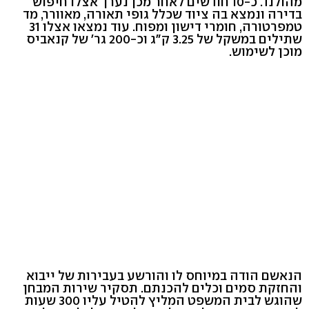
מהולנד. כ-10 חודשים לאחר מכן נערך אצלו חיפוש
בדירה ונמצא בה ציוד שכלל גופי תאורה, מאוורר, מד
טמפרטורה, חומרי דישון ומפוח. עוד נמצאו אצלו 31
שתילים במשקל של 3.25 ק"ג וכ-200 גר' של קנאביס
מוכן לשימוש.
הנאשם הודה במיוחס לו והורשע בעבירות של ייבוא
והחזקת סמים וכלים להכנתם. תסקיר שירות המבחן
שהוגש לבית המשפט המליץ להטיל עליו 300 שעות