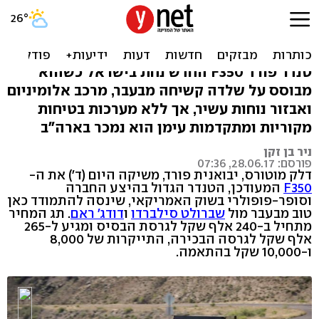
פורד F350 חדש בישראל -
החל מ-240 אלף שקל
טנדר פורד F350 החדש נחת בישראל כשהוא
מבוסס על שלדה קשיחה מבעבר, מרכב אלומיניום
ואבזור נוחות עשיר, אך ללא מערכות בטיחות
מקוריות ומתקדמות עימן הוא נמכר בארה"ב
ניר בן זקן
פורסם: 28.06.17, 07:36
דלק מוטורס, יבואנית פורד, משיקה היום (ד') את ה-
F350
המעודכן, הטנדר הגדול בהיצע החברה
וסופר-פופולרי בשוק האמריקאי, שינסה להתמודד כאן
טוב מבעבר מול
שברולט סילברדו
ו
דודג' ראם
. תג המחיר
מתחיל ב-240 אלף שקל לגרסת הבסיס ומגיע ל-265
אלף שקל לגרסה הבכירה, התייקרות של 8,000
ו-10,000 שקל בהתאמה.