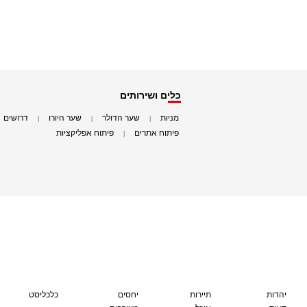
כלים ושירותים
מניות
שער הדולר
שער היורו
דרושים
|
|
|
|
פיתוח אתרים
פיתוח אפליקציות
|
|
יהדות
תיירות
יחסים
כלכליסט