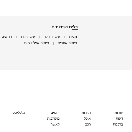
כלים ושירותים
מניות
שער הדולר
שער היורו
דרושים
|
|
|
|
פיתוח אתרים
פיתוח אפליקציות
|
|
יהדות
תיירות
יחסים
כלכליסט
דעות
אוכל
מעורבות
צרכנות
רכב
לאשה