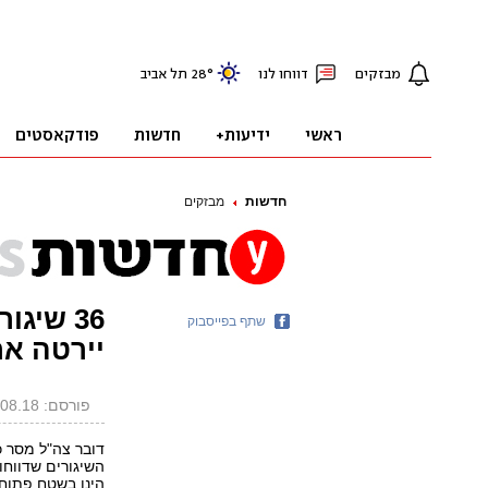
חדשות
מבזקים
36 שיג
שתף בפייסבוק
יירטה א
פורסם: 08.08.18, 22:18
השיגורים שדווחו 
הינן בשטח פתוח.