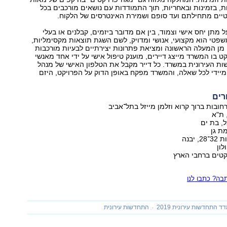
ות, בזמינות ובאחריות, תוך התמודדות עם נושאים מורכבים בכל
ים מתחילתם ועד סופם ושמירת האינטרסים של הלקוח.
מתן יחס אישי וצמוד, בין אם מדובר ביזמים, קבלנים או בעלי
משפטי הוא מקצועי, אנושי ומדויק, לשם השגת תוצאות מקסימליות,
 מן המעלה הראשונה ומציאת פתרונות יצירתיים לבעיות מורכבות
קט בו המשרד מייצג דיירים, מוענק טיפול אישי על ידי אחד מאנשי
 העירונית במשרד. כל דייר מקבל את הטלפון האישי של מנהל
יידי לכל שאלה, והמשרד מפקח באופן הדוק על הפרויקט, היזם
רים
ברחובות ברוך קרוא וזלמן מייזל בתל־אביב
ל, בת ים
יבנה
קטים ברחבי הארץ
ה? כתבו לנו
ד התחדשות עירונית 2019
התחדשות עירונית