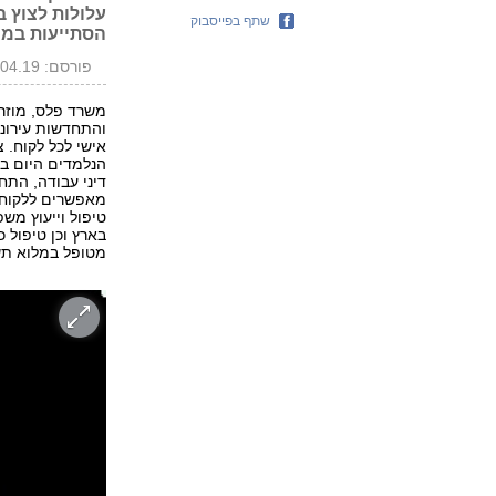
עלולות לצוץ 
שתף בפייסבוק
הסתייעות במח
פורסם: 22.04.19, 13:36
משרד פלס, מוזר,
והתחדשות עירוני
אישי לכל לקוח. 
הנלמדים היום בת
דיני עבודה, התח
מאפשרים ללקוחות
טיפול וייעוץ מש
בארץ וכן טיפול 
מטופל במלוא תש