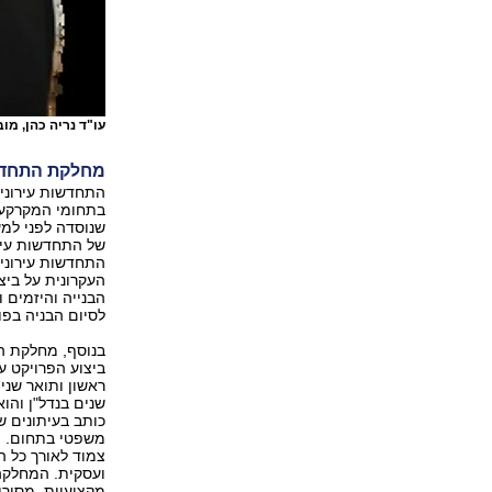
עו"ד נריה כהן, מ
מחלקת התחדשות
התחדשות עירוני
בתחומי המקרקעי
שנוסדה לפני למע
של התחדשות עירו
התחדשות עירוני
העקרונית על ביצ
הבנייה והיזמים 
לסיום הבניה בפו
בנוסף, מחלקת ה
ביצוע הפרויקט ע
ראשון ותואר שני 
שנים בנדל"ן והו
כותב בעיתונים ש
משפטי בתחום. הני
צמוד לאורך כל ה
ועסקית. המחלקה
מקצועיות, מסירו