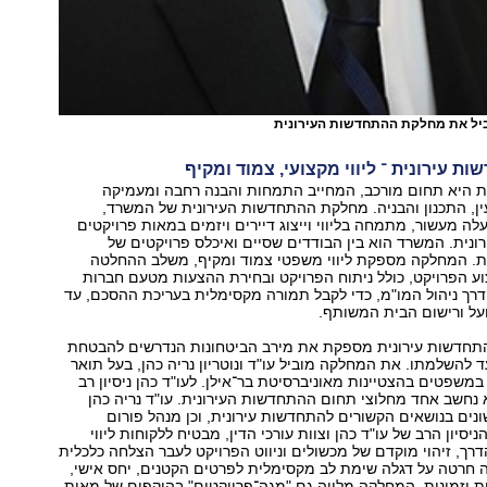
וביל את מחלקת ההתחדשות העירונית
 עירונית ־ ליווי מקצועי, צמוד ומקיף
ת היא תחום מורכב, המחייב התמחות והבנה רחבה ומעמיקה
ן, התכנון והבניה. מחלקת ההתחדשות העירונית של המשרד,
לה מעשור, מתמחה בליווי וייצוג דיירים ויזמים במאות פרויקטים
נית. המשרד הוא בין הבודדים שסיים ואיכלס פרויקטים של
ת. המחלקה מספקת ליווי משפטי צמוד ומקיף, משלב ההחלטה
וע הפרויקט, כולל ניתוח הפרויקט ובחירת ההצעות מטעם חברות
ודרך ניהול המו"מ, כדי לקבל תמורה מקסימלית בעריכת ההסכם, עד
על ורישום הבית המשותף.
תחדשות עירונית מספקת את מירב הביטחונות הנדרשים להבטחת
ד להשלמתו. את המחלקה מוביל עו"ד ונוטריון נריה כהן, בעל תואר
במשפטים בהצטיינות מאוניברסיטת בר־אילן. לעו"ד כהן ניסיון רב
א נחשב אחד מחלוצי תחום ההתחדשות העירונית. עו"ד נריה כהן
ונים בנושאים הקשורים להתחדשות עירונית, וכן מנהל פורום
סיון הרב של עו"ד כהן וצוות עורכי הדין, מבטיח ללקוחות ליווי
דרך, זיהוי מוקדם של מכשולים וניווט הפרויקט לעבר הצלחה כלכלית
 חרטה על דגלה שימת לב מקסימלית לפרטים הקטנים, יחס אישי,
ת וזמינות. המחלקה מלווה גם "מגה־פרויקטים" בהיקפים של מאות