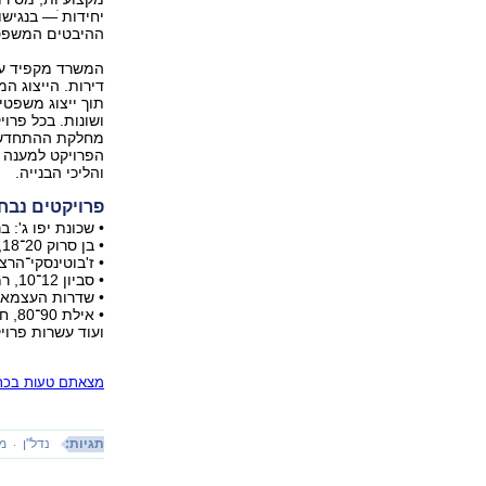
יחידות ֹ— בנגיש
ההיבטים המשפטי
המשרד מקפיד על 
דירות. הייצוג ה
תוך ייצוג משפטי
ושונות. בכל פרוי
מחלקת ההתחדשות
הפרויקט למענה מ
והליכי הבנייה.
פרויקטים נבח
• שכונת יפו ג': 
• בן סרוק 20־18, ת"א
• ז'בוטינסקי־הרצ
• סביון 12־10, רמת גן
• שדרות העצמאות 32־28, 
• אילת 90־80, חולון
ועוד עשרות פרוי
מצאתם טעות בכתב
תגיות:
נדל"ן
מד