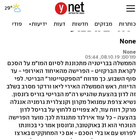
דיווח בבריטניה: המו"מ עם
האיחוד האירופי על הברקזיט
יסתיים השבוע
None
None
פורסם: 08.10.19, 05:44
הממשלה בבריטניה מתכוננת לסיום המו"מ על הסכם
לקראת הברקזיט - הפרישה מהאיחוד האירופי - עד
סוף השבוע. כך מדווח "הספקטייטור" הבריטי. לפי
הדיווח, ראש הממשלה האירי ליאו ורדקר מסרב בשלב
זה לדון בהצעת שהגיש רה"מ הבריטי בוריס ג'ונסון.
נשיא צרפת עמנואל מקרון וקנצלרית גרמניה אנגלה
מרקל, דווח עוד, לא צפויים ללחוץ על בריסל לדון
בהצעה - כל עוד אירלנד מתנגדת לכך. מועד הפרישה
הנוכחי הוא 31 באוקטובר, וג'ונסון אמר כי בכוונתו
לפרוש עם או בלי הסכם - אם כי המחוקקים בארצו