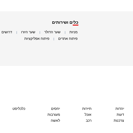
כלים ושירותים
מניות
שער הדולר
שער היורו
דרושים
|
|
|
|
פיתוח אתרים
פיתוח אפליקציות
|
|
יהדות
תיירות
יחסים
כלכליסט
דעות
אוכל
מעורבות
צרכנות
רכב
לאשה