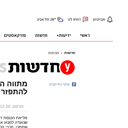
חדשות
מבזקים
מתווה ה
שתף בפייסבוק
להתפזר 
פורסם: 22.12.20, 00:59
מליאת הכנסת דח
שתמכו. חברי הכנ