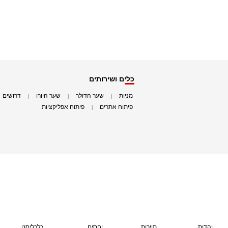
כלים ושירותים
מניות
שער הדולר
שער היורו
דרושים
|
|
|
|
פיתוח אתרים
פיתוח אפליקציות
|
|
יהדות
תיירות
יחסים
כלכליסט