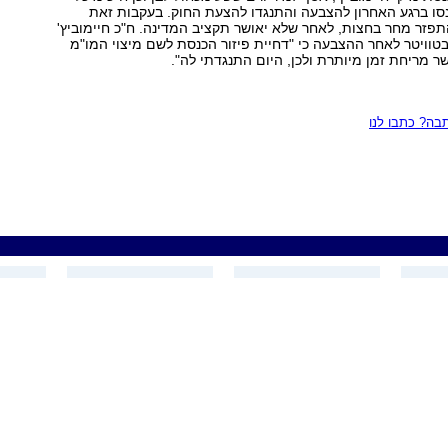
נסו ברגע האחרון להצבעה והתנגדו להצעת החוק. בעקבות זאת
פזר מחר בחצות, לאחר שלא יאושר תקציב המדינה. ח"כ חיימוביץ'
וויטר לאחר ההצבעה כי "דחיית פיזור הכנסת לשם מיצוי המו"מ
ר מריחת זמן מיותרת ולכן, היום התנגדתי לה".
ה? כתבו לנו