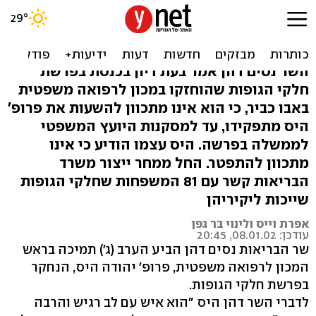
שר הבריאות תומך בפרופ'
היס: "יש לו לב רגיש"
השר נסים דהן אמר בעת דיון בכנסת בפרשת
חלקי הגופות שהוחזקו במכון לרפואה משפטית
באבו כביר, כי הוא אינו מתכוון להשעות את פרופ'
היס מתפקידו, עד למסקנות היועץ המשפטי
לממשלה בפרשה. היס עצמו הודיע כי אינו
מתכוון להתפטר. החל ממחר ייצור משרד
הבריאות קשר עם 81 המשפחות שחלקי הגופות
שייכות ליקיריהן
אפרת וייס ולינוי בר גפן
עודכן: 08.01.02, 20:45
שר הבריאות נסים דהן הביע הערב (ג') תמיכה בראש
המכון לרפואה משפטית, פרופ' יהודה היס, הנחקר
בפרשת חלקי הגופות.
לדברי השר דהן היס "הוא איש עם לב רגיש והרבה