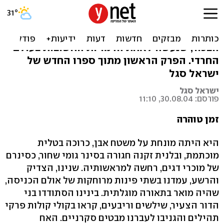
וכי נחש ממית?
איש תקשורת בכיר פוגש בלווית אמו את אחיו
הבכור, שנעשה לאחת הדמויות החשובות בעולם
החרדי. הפרק הראשון מתוך ספרו החדש של
ישראל סגל
ישראל סגל
פורסם: 30.08.04, 11:10
זמן טוהרה
היא היתה מונחת על משטח אבן, כרוכה בטלית
מוכתמת, ובלנית זקנה חגורה בסינר גומי שחור, כסינרם
של מוכרי דגים, רחשה למראשותיה. שנינו, הצדיק
והרשע, עמדנו בשתי פינות מרוחקות של אולם הכניסה,
שהיה מואר בתאורה מוגלתית. בינינו הסתודדו בני
הדור הצעיר, שילשים וריבעים, קראו בקולי קולות פרקי
תהילים והגניבו לעברנו מבטים סקרניים. האח