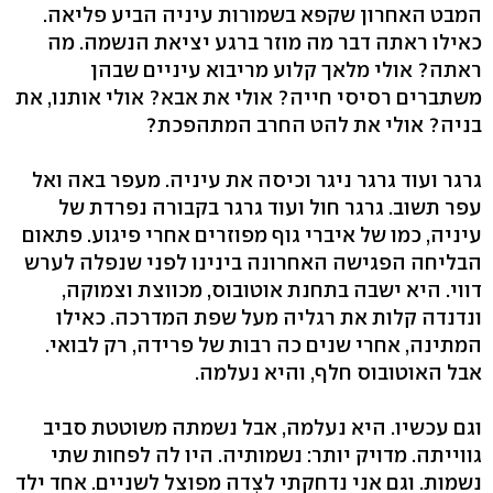
המבט האחרון שקפא בשמורות עיניה הביע פליאה.
כאילו ראתה דבר מה מוזר ברגע יציאת הנשמה. מה
ראתה? אולי מלאך קלוע מריבוא עיניים שבהן
משתברים רסיסי חייה? אולי את אבא? אולי אותנו, את
בניה? אולי את להט החרב המתהפכת?
גרגר ועוד גרגר ניגר וכיסה את עיניה. מעפר באה ואל
עפר תשוב. גרגר חול ועוד גרגר בקבורה נפרדת של
עיניה, כמו של איברי גוף מפוזרים אחרי פיגוע. פתאום
הבליחה הפגישה האחרונה בינינו לפני שנפלה לערש
דווי. היא ישבה בתחנת אוטובוס, מכווצת וצמוקה,
ונדנדה קלות את רגליה מעל שפת המדרכה. כאילו
המתינה, אחרי שנים כה רבות של פרידה, רק לבואי.
אבל האוטובוס חלף, והיא נעלמה.
וגם עכשיו. היא נעלמה, אבל נשמתה משוטטת סביב
גווייתה. מדויק יותר: נשמותיה. היו לה לפחות שתי
נשמות. וגם אני נדחקתי לצִדה מפוצל לשניים. אחד ילד