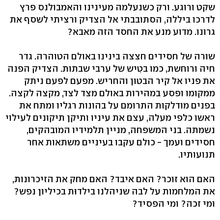
שקט ורוגע. ורק כשנעלמה מעינינו והאמבולנס פרץ
לדרכו ביללה, הסתובבתי אל הצדיק ורציתי לשסף את
גרונו. מדוע מנע את החסד הזה מאבא?
שורה של חסידים חצצה בינינו באולם הטוהרה. גדר
חיה ורוחשת, כמו בטִיש של ערבי שבתות. הצדיק הפנה
את פניו אל קיר הבטון והחריש. מפעם לפעם ניתק
ממקומו ופסע במהירות באולם מצד לצד, מקצה לקצה.
בפנים מודלקות התרומם על בהונות רגליו ומתח את
ראשו כלפי מעלה, עצם את עיניו ותיקן תיקונים לעילוי
נשמתה. בני המשפחה, מניין תלמידיו המובהקים,
חסידים ועמך - כולם עקבו בעיניים משתאות אחר
תנועותיו.
האם הוא זוכר? האם איבד? האם מחק את הזיכרונות,
את המלחמות על לבה שניהלנו בילדוּת בכיליון נפש?
ומי זכה? ומי הפסיד?