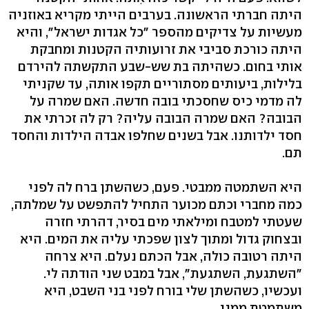
היתה חברתי הראשונה. בערבים הייתי מקריא באוזניה
מעשיות על צדיקים מהספר "כל אגדות ישראל", והיא
היתה כורכת סביבי את זרועותיה הקטנות ומחבקת
אותי בחום. כשהיתה בת שש-שבע התקשתה להירדם
בלילות, ביעותים מסתוריים תקפו אותה, עד שקניתי
לה מדמי כיס שחסכתי בובה חדשה. האם שמרה על
הבובה? האם שמרה הבובה עליה? רק לה זכרתי את
חסד ילדותנו. אבל בשנים שחלפו אבדה הילדות והחסד
תם.
היא השתמטה ממבטי. פעם, כשהשתן ברח לה לפני
כמה מחברי וכתם מכוער התחיל להתפשט על שמלתה,
שעטתי למטבח ומילאתי מים בסיר, דהרתי חזרה
ובצחוק גדול ומתוך לצון שפכתי עליה את המים. היא
היתה רטובה כולה, אבל הכתם נעלם. היא צרחה
"השתגעת, השתגעת", אבל במבט שני הודתה לי.
ועכשיו, כשהשתן שלי בורח לפני בני השבט, היא
משתמטת ממני.