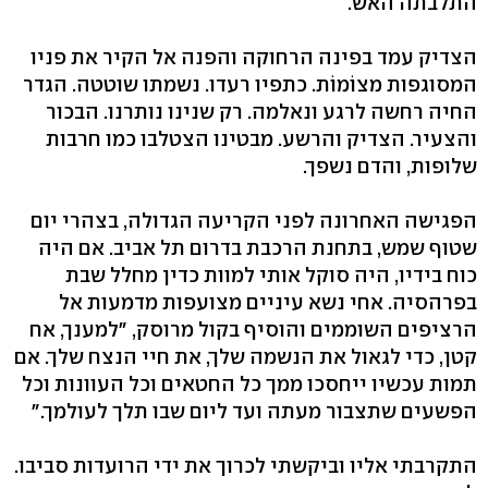
התלבתה האש.
הצדיק עמד בפינה הרחוקה והפנה אל הקיר את פניו
המסוגפות מצוֹמוֹת. כתפיו רעדו. נשמתו שוטטה. הגדר
החיה רחשה לרגע ונאלמה. רק שנינו נותרנו. הבכור
והצעיר. הצדיק והרשע. מבטינו הצטלבו כמו חרבות
שלופות, והדם נשפך.
הפגישה האחרונה לפני הקריעה הגדולה, בצהרי יום
שטוף שמש, בתחנת הרכבת בדרום תל אביב. אם היה
כוח בידיו, היה סוקל אותי למוות כדין מחלל שבת
בפרהסיה. אחי נשא עיניים מצועפות מדמעות אל
הרציפים השוממים והוסיף בקול מרוסק, "למענך, אח
קטן, כדי לגאול את הנשמה שלך, את חיי הנצח שלך. אם
תמות עכשיו ייחסכו ממך כל החטאים וכל העוונות וכל
הפשעים שתצבור מעתה ועד ליום שבו תלך לעולמך."
התקרבתי אליו וביקשתי לכרוך את ידי הרועדות סביבו.