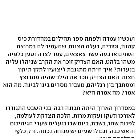
ועכשיו עמדה ולפתה ספר תהילים במהדורת כיס
קטנה, וטוביה, בעלה הצנום, שהעמיד לה במרוצת
השנים ארבעה עשר צאצאים, עמד לצדה וטען כלפיה
משהו בלהט. האם הצדיק זוכר את הקרב שניהלו עליה
בנערוּת? איך היתה מתגנבת ליצועיו לתקן תיקון
חצות. האם הצדיק זוכר את הילד שהיה מתרוצץ
ומסתבך בין רגליהם, מעביר מסרים בינו לבינה. מה הוא
אמר? מה אמרה היא?
במסדרון הארוך היתה תכונה רבה. בני השבט התגודדו
לאורכו וזעקו זעקות מרות. הלכה הצדקת לעולמה,
לפנות שחר, בשבת, ביום שבו ננעלים שערי הגיהינום
והאש כבה, וגם לרשעים יש מנוחה נכונה. ורק כלפַּי