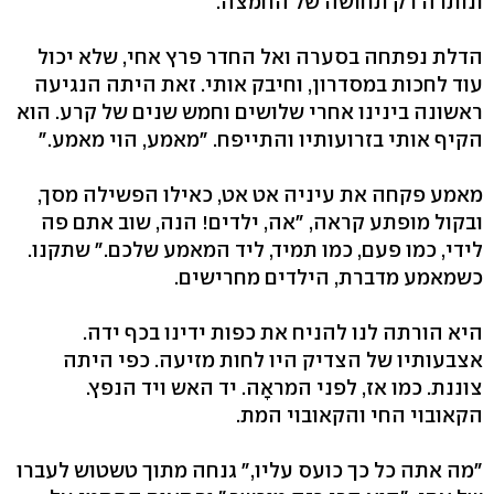
ונותרה רק תחושה של החמצה.
הדלת נפתחה בסערה ואל החדר פרץ אחי, שלא יכול
עוד לחכות במסדרון, וחיבק אותי. זאת היתה הנגיעה
ראשונה בינינו אחרי שלושים וחמש שנים של קרע. הוא
הקיף אותי בזרועותיו והתייפח. "מאמע, הוי מאמע."
מאמע פקחה את עיניה אט אט, כאילו הפשילה מסך,
ובקול מופתע קראה, "אה, ילדים! הנה, שוב אתם פה
לידי, כמו פעם, כמו תמיד, ליד המאמע שלכם." שתקנו.
כשמאמע מדברת, הילדים מחרישים.
היא הורתה לנו להניח את כפות ידינו בכף ידה.
אצבעותיו של הצדיק היו לחות מזיעה. כפי היתה
צוננת. כמו אז, לפני המראָה. יד האש ויד הנפץ.
הקאובוי החי והקאובוי המת.
"מה אתה כל כך כועס עליו," גנחה מתוך טשטוש לעברו