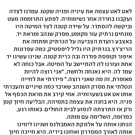
לאט לאט עצמה את עיניה ופניה שקטו. עמדנו לצדה
ועקבנו בחרדה אחר נשימותיה. לפתע התרוממה מעט
וביקשה להסתדר. על שידה קטנה לצד המיטה היו
מונחים נרתיק עור מקומט, מסרק שנהב ומראת יד.
באצבע רועדת הצביעה על הנרתיק ופתחה את
הריצ'רץ. בנרתיק היו גליל ליפסטיק, כמה עפרונות
איפור וקופסת פודרה ובה כרית קטנה. שנינו עשינו יד
אחת ועזרנו לה להתיישב על המיטה. אבל כוחה לא
עמד לה. היא נאנחה ולחשה, "אני רוצה להיות
מאופרת, זה מה שאני רוצה." פידרתי את לחייה
ונטלתי את מסרק השנהב שאיבד כמה שיניים והעברתי
אותו אט אט בשערותיה. אחי קירב את מראת הכסף אל
פניה. היא בחנה את עצמה בתמיהה, הבליעה חיוך קטן
ורק אז התרצתה לנסוע לבית החולים. באותו רגע,
כמדומה, השלימה עם מותה.
הנחנו אותה על אלונקת האמבולנס ושנינו ליווינו
אותה לאורך המסדרון ואחזנו בידיה. היא חייכה חיוך