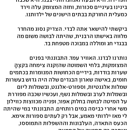
בינינו בעיניים סכורות, וחזה המצומק עלה וירד
כמעלית החורקת בבתים הישנים של ילדותנו.
ביקשתי להישאר אִתה לבדי. הצדיק נסוג מהחדר
מלוּוה באישתו הרבנית, שהיתה לבושה משום מה
בבגדי חג ומוללה במבוכה מטפחת בד.
נותרנו לבדנו. האוויר עמד. התבוננתי בפנים
המצומקות, בלחי השמוטה שהזִקנה צימחה בקצֶהָ
שערות בודדות, בידיים הכחושות המנומרות בכתמים
חומים, באישה שארון הבגדים שלה היה גדוש בעשרות
שמלות אלגנטיות, וספורט-אלגנט, ובשמלות ליום
ובשמלות לערב ובשמלות נשף, ועכשיו שכבה מפוררת
על המיטה לבושה בחלוק אפור, ופניה מכווצות כווילון
משי אחרי כביסה במים רותחים. התבוננתי במי שהיתה
לי מאז ילדותי מאמע, אבל רק לעתים ספורות אימא.
הכעס התאדה, העלבונות וההשפלות התמוססו,