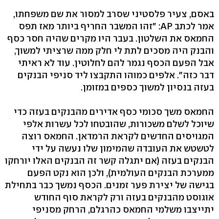
באסם, צעיר פלסטיני שסרב למסור את שם משפחתו,
אמר לכתב AP: "זהו המשבר החריף ביותר מאז תפס
החמאס את השלטון. בעבר היו מקרים שהיה חסר כסף
והבנק היה מסכים לתת לי חלק ממה שרציתי למשוך,
אבל הפעם הכסף נגמר להם לחלוטין. עוד לא ראיתי
דבר כזה". אלפים כמוהו התקבצו ליד סניפי הבנקים
בעזה בנסיון למשוך כספים במזומן.
החמאס משך סכומי כסף אדירים מהבנקים בעזה כדי
שיוכל לשלם משכורות, שהובטחו לכל עשרות אלפי
המגויסים החדשים לקראת הרמדאן. החמאס רוצה
לטשטש את העובדה שהמימון שלו נעשה על ידי
הבנקים בעזה (אם יתגלה קשר זה הבנקים האלו יורחקו
ממערכת הבנקים העולמית), ולכן הוא נקט הפעם
בגישה של יצירת פער זמנים. הכסף נמשך כבר בתחילת
אוגוסט מהבנקים בעזה ורק לקראת סוף החודש
יתייצבו משלמי החמאס כהרגלם, הרחק מסניפי