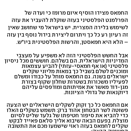
החמאס מצידו הוסיף איום מרומז כי ועדה של
הפרלמנט הפלסטיני בעזה שוקלת להעביר את עזה
לשימוש בלירה המצרית. יש בישראל מי שחושב שאין
זה רעיון רע כל כך ויתרום ליצירת בידול נוסף בין עזה
– הלא היא חמאסטן, והרשות הפלסטינית ביו"ש.
אבל החשש הפלסטיני הזה לא משפיע על מעצבי
המדיניות הישראלית. הם בשלהם. חוששים מכל ניסיון
פלסטיני (או אף חמאסי-עזתי) להביע עצמאות
ומוכנים לשלם בשביל כך במאות מליוני שקלים
ישראלים בשנה. גם החמאס מוחל על כבודו ומשלם
לפעיליו משכורות בשטרות שחלון שקוף בצורת
מגן-דוד מאשר את אמיתותם ומודפסים עליהם
דיוקנאות של גדולי הציונות.
אם החמאס כל כך זקוק לשקלים הישראלים יש הצעה
פשוטה לשר הבטחון אהוד ברק: תשמש בשקלים האלו
כדי להביא את סיפור חטיפתו של גלעד שליט לסיום
מוצלח. בפעם הבאה שיבוא אליך סלאם פאייד לבקש
שקלים לחמאס בעזה ראוי שישמעו מכם את התשובה