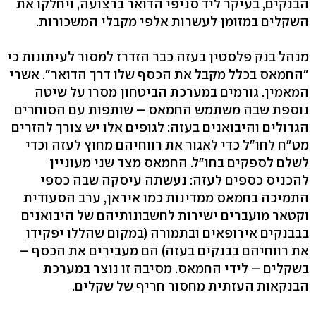
הבנקים, בעיקר ליד סניפי הדואר ברצועה, ויחלקו את
השקלים במזומן לעשרות אלפי מקבלי המשכורות.
מנהל בנק פלסטין בעזה כבר הזדרז למסור לעיתונות כי
"החמאס בכלל מקבל את הכסף שלו דרך הדואר". אשרי
המאמין. גורמים במערכת הביטחון מסרו על שיטה
נוספת שבה משתמש החמאס – שותפות עם הסוחרים
הגדולים והיבואנים בעזה: לגופים אלו יש צורך להזרים
מט"ח לחו"ל כדי לאגור את רווחיהם מחוץ לעזה וכדי
לשלם לספקים בחו"ל. החמאס מצד שני מעוניין
להכניס כספים לעזה: נעשתה עיסקה שבה כספי
התמיכה בחמאס ממדינות כמו איראן, ערב הסעודית
וקטאר מועברים ישירות לחשבונותיהם של היבואנים
בבבנקים אירופאים ובתמורה (במקום שהללו יפקידו
את רווחיהם בבנקים בעזה) הם מעבירים את הכסף –
בשקלים – לידי החמאס. מסיבה זו נוצר במערכת
הבנקאות העזתית מחסור חריף של שקלים.