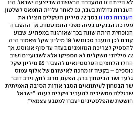
לא הייתה זו ההעברה הראשונה שביצעה ישראל. היו
העברות גדולות בעבר, גם לאחר עליית החמאס לשלטון.
העברות כמו זו
בסך 72 מיליון השקלים הצילו את
מערכת הבנקים בעזה מפני התמוטטות. אך ההעברה
הנוכחית היתה שונה בכך שאורגנה במפתיע. שבוע
קודם לכן הועבר סכום של 18 מיליון שקל שאמור היה
להספיק לצריכת המזומנים בעזה עד סוף אוגוסט. אך
72 מיליוני השקלים לא הספיקו אלא לשבועיים ושוב
החלו הלחצים הפלסטינאים להעביר 85 מיליון שקל
נוספים – בקשה זו מחכה לאישורם של אלוף עמוס
גלעד ושר הביטחון ברק. הפעם, מרוב לחץ, נידב דובר
שר הבטחון לעיתונאים הסבר אודות הסיבה האמיתית
שבגללה ממשיכים להעביר שקלים לעזה: "ישראל
חוששת שהפלסטינים יעברו למטבע עצמאי".