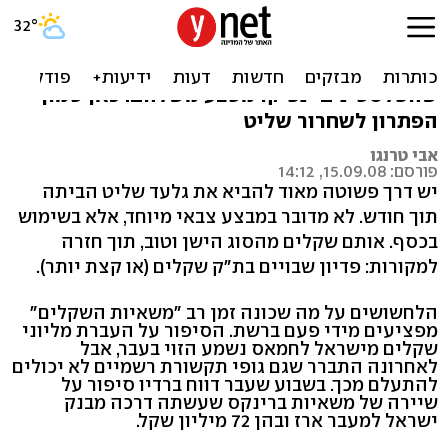
כסף לחמאס על חשבון שליט
ישראל ממשיכה להעביר לרצועה שקלים מחשש
שהפלסטינים ינפיקו מטבע משלהם. כאן טמון
הפתרון לשחרור שליט
אבי טרנגו
פורסם: 15.09.08, 14:12
יש דרך פשוטה מאוד להביא את גלעד שליט הביתה
תוך חודש. לא מדובר במבצע צבאי מיוחד, אלא בשימוש
בכסף. אותם שקלים מהסוג הישן וטוב, תוך חזרה
למקורות: פדיון שבויים בת"ק שקלים (או קצת יותר).
הלחשושים על מה שכונה זמן רב "משאיות השקלים"
מפציעים מידי פעם ברשת. הסיפור על העברת מליוני
שקלים מישראל לחמאס נשמע הזוי בעבר, אבל
לאחרונה התברר שגם גופי תקשורת רשמיים לא יכולים
להתעלם מכך. בשבוע שעבר דווח ברדיו סיפור על
שיירה של משאיות ברינקס שעשתה דרכה מבנק
ישראל למעבר ארז ובהן 72 מיליון שקל.