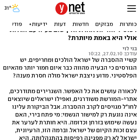
האם יש לישראל זכות קיום?
אם ישראל אינה התשובה לשואה, אינה מהווה
דפוס ליהודיות אחרת ואין שום בעיה עם הגלות -
אולי היא באמת מיותרת?
בני לוי
עודכן: 27.02.10, 10:22
קשיי ההסברה של ישראל הולכים ומחריפים. יש
הגורסים כי הבעיה מהווה כבר איום חמור יותר מהאיום
הפלסטיני. מדוע ניצבת ישראל מולה חסרת מענה?
לכאורה עושים את כל האפשר. השגרירים מתודרכים,
אתרי-המורשת משודרגים, ואפילו ישראלים שיוצאים
לחו"ל מגויסים לקרב ההסברה. אבל הביקורת עלינו
אינה נוגעת רק למישור הגשמי: מי פתח בירי, האם
נעשה שימוש בזרחן וכדומה. היא חותרת לערער את
עצם זכות הקיום של ישראל. וברמה הזו, הרעיונית,
ישראל לא רק מפגינה רפיסות בהתנהלותה, היא