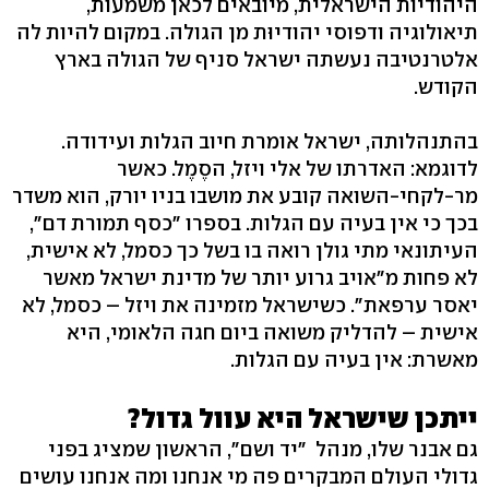
היהודיות הישראלית, מיובאים לכאן משמעות,
תיאולוגיה ודפוסי יהודיוּת מן הגולה. במקום להיות לה
אלטרנטיבה נעשתה ישראל סניף של הגולה בארץ
הקודש.
בהתנהלותה, ישראל אומרת חיוב הגלות ועידודה.
לדוגמא: האדרתו של אלי ויזל, הסֶמֶל. כאשר
מר-לקחי-השואה קובע את מושבו בניו יורק, הוא משדר
בכך כי אין בעיה עם הגלות. בספרו "כסף תמורת דם",
העיתונאי מתי גולן רואה בו בשל כך כסמל, לא אישית,
לא פחות מ"אויב גרוע יותר של מדינת ישראל מאשר
יאסר ערפאת". כשישראל מזמינה את ויזל – כסמל, לא
אישית – להדליק משואה ביום חגה הלאומי, היא
מאשרת: אין בעיה עם הגלות.
ייתכן שישראל היא עוול גדול?
גם אבנר שלו, מנהל "יד ושם", הראשון שמציג בפני
גדולי העולם המבקרים פה מי אנחנו ומה אנחנו עושים