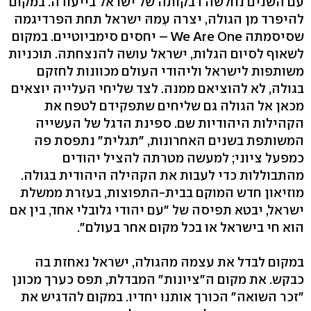
עם השנים נחלשה דבקותה של ישראל בייעודה. במקום
להיפרד מן הגולה, יצרה עִמהּ ישראל תחת הפרדיגמה
שסיסמתה We Are One – יחסים סימביוטיים. במקום
לשאוף לסיום הגלות, ישראל עושה להנצחתה. תוכניות
משותפות לישראל וליהודי העולם מכוונות לחזקם
בגולה, לא להוציאם ממנה. לצד שליחי העלייה יוצאים
מכאן אל הגולה גם שליחים שתפקידם לטפח את
הקהילות היהודיות שם. ספינת הדגל של העשייה
המשותפת בשנים האחרונות, "תגלית" נתפסת פה
כמפעל ציוני; למעשה מטרתה להציל יהודים
מהתבוללות כדי לעבות את הקהילה היהודית בגולה.
מוזיאון חדש המוקם בבית-התפוצות, בעזרת ממשלת
ישראל, יבטא תפיסה של "עם יהודי גלובלי אחד, בין אם
הוא חי בישראל או בכל מקום אחר בעולם".
במקום לבדל את עצמה מהגולה, ישראל נאחזת בה
כבקש. את מקום ה"ציונות" המבדלת, תפס כערך מכונן
"זכר השואה" הכורך אותנו יחדיו. במקום להדגיש את