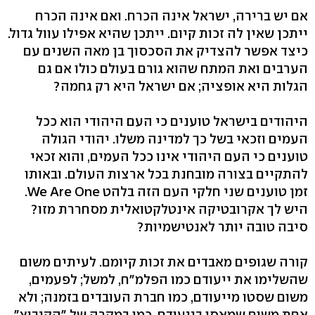
אם יש ברירה, ישראל אינה הכרח. ואם אינה הכרח
ייתכן שאין לה זכות קיום. ייתכן שהיא אפילו עוול גדול.
כיצד אפשר להצדיק את הסכסוך בן מאה השנים עם
הערבים ואת המתח שהוא גורם בעולם כולו אם גם
הגלות היא אופציה; אם ישראל היא רק גחמה?
היהודים בישראל טוענים כי העם היהודי הוא ככל
העמים וזכאי בשל כך למדינה משלו. יהודי הגולה
טוענים כי העם היהודי אינו ככל העמים, והוא זכאי
להתקיים בצורה מובחנת בכל ארצות העולם. ובאותו
זמן טוענים שני חלקי העם הזה בלהט We Are One.
היש לך אקרובטיקה אינטלקטואלית מסחררת מזו?
סיבה טובה יותר לאנטישמיות?
קורה שגופים מאבדים את זכות קיומם. לעיתים משום
שהשלימו את ייעודם כמו הפלמ"ח, למשל; לפעמים,
משום שסטו מייעודם, כמו חברת העובדים בזמנה; ולא
אחת משום שמאסו בייעודם, כמו במקרה של "הקיבוץ",