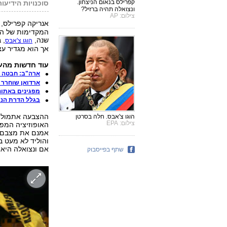
קפרילס בנאום הניצחון.
סוכנויות הידיעות
ונצואלה תהיה ברזיל?
צילום: AP
אנריקה קפרילס, 
שנה,
, 
הוגו צ'אבס
אך הוא מגדיר עצמ
עוד חדשות מהעו
ארה"ב: חבטה ב
ארדואן שוחרר מ
מפגינים באתונ
בגלל הדרת הנש
ההצבעה אתמול ו
הוגו צ'אבס. חלה בסרטן
צילום: EPA
האופוזיציה המפו
אמנם את מצבם של
והוליד לא מעט ב
אם ונצואלה היא
שתף בפייסבוק