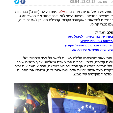
פורסם: 13.02.12, 08:54
מושל צעיר של מדינת מחוז ב
, ניצח הלילה (יום ב') בבחירות
וונצואלה
המקדימות של האופוזיציה במדינה, וניצחונו עשוי לזמן קרב צמוד מול הנשיא זה 13
בבחירות לנשיאות באוקטובר הקרוב. קפרילס הוא בן לאם יהודייה,
ו נוצרי קתולי.
לם הגדול:
פניו של בנה בשיעור לניהול כעס
ניתוח שני וינוח כשבוע
ה הבעירו מבנים במחאה על הקיצוץ
ים: בית שמש לא עיר תאומה
התוצאות שפורסמו הלילה עשויות לבשר על צעד היסטורי של
לגת קדימה, בניסיון להדיח את צ'אבס ששלטונו ארוך השנים שיפר
 העניים במדינה אך הביא לפילוג במדינה, הרתיע משקיעים זרים
יקורת מצד ארגוני זכויות אדם וממשלות זרות, שהעלו את התהייה
 עודנה דמוקרטיה של ממש.