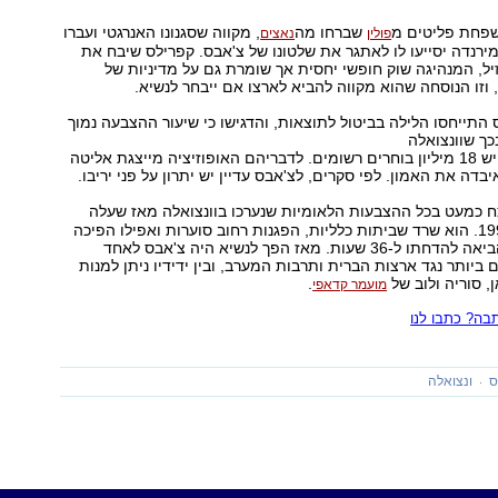
שפחת פליטים מ
שברחו מה
, מקווה שסגנונו האנרגטי ועברו
פולין
נאצים
ירנדה יסייעו לו לאתגר את שלטונו של צ'אבס. קפרילס שיבח את
יל, המנהיגה שוק חופשי יחסית אך שומרת גם על מדיניות של
וזו הנוסחה שהוא מקווה להביא לארצו אם ייבחר לנשיא.
 התייחסו הלילה בביטול לתוצאות, והדגישו כי שיעור ההצבעה נמוך
ך שוונצואלה
היא מדינה שבה יש 18 מיליון בוחרים רשומים. לדבריהם האופוזיציה מייצגת אליטה
בדה את האמון. לפי סקרים, לצ'אבס עדיין יש יתרון על פני יריבו.
 57, ניצח כמעט בכל ההצבעות הלאומיות שנערכו בוונצואלה מאז שעלה
לשלטון בשנת 1999. הוא שרד שביתות כלליות, הפגנות רחוב סוערות ואפילו הפיכה
צבאית קצרה שהביאה להדחתו ל-36 שעות. מאז הפך לנשיא היה צ'אבס לאחד
ביותר נגד ארצות הברית ותרבות המערב, ובין ידידיו ניתן למנות
, סוריה ולוב של
.
מועמר קדאפי
ה? כתבו לנו
ס
ונצואלה