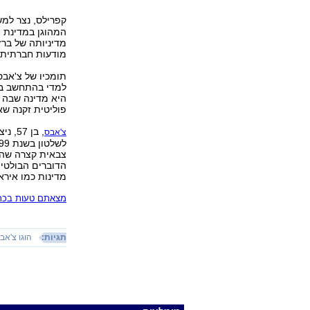
קפרילס, נצר למ
המהוגן במדינת מ
מדיניותה של ברז
מודעות חברתית, 
תומכיו של צ'אבס
למדי בהתחשב בכ
פוליטית זקנה שאי
, בן
צ'אבס
הדוברים הבולטים 
מדינות כמו איראן
מצאתם טעות בכתב
תגיות:
הוגו צ'אב