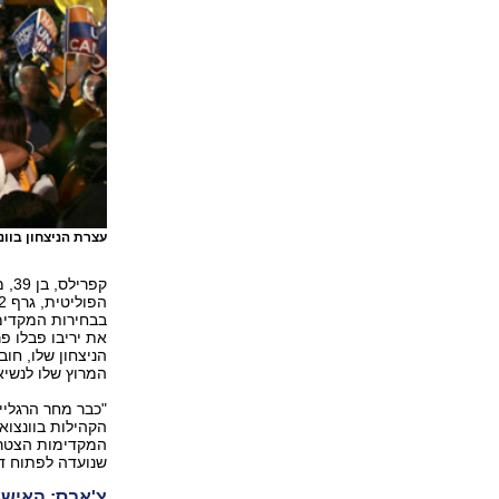
עצרת הניצחון בוונ
קפר
הפוליטית, גרף 62 אחוזים מהקולות
בבחירות המקדימו
את יריבו פבלו פ
הניצחון שלו, חו
המרוץ שלו לנשיא
"כבר מחר הרגליי
הקהילות בוונצו
המקדימות הצטרפ
שנועדה לפתוח דף
צ'אבס: האיש 