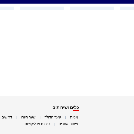
כלים ושירותים
מניות
שער הדולר
שער היורו
דרושים
|
|
|
|
פיתוח אתרים
פיתוח אפליקציות
|
|