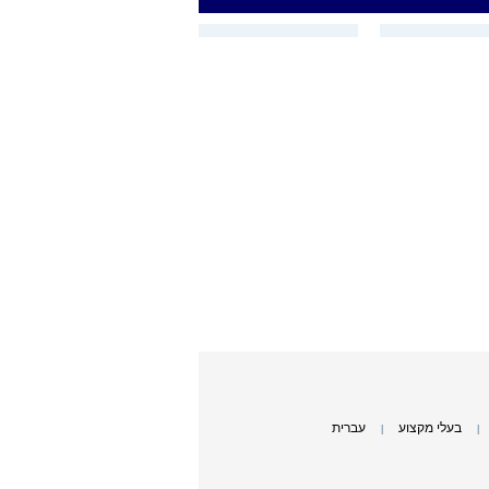
בעלי מקצוע
עברית
|
|