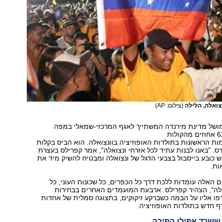
צואלה, הלילה
(צילום: AP)
ילס, בן 39, מושל מדינת מירנדה המשתייך לאגף המרכזי-שמאלי במפה
ת הראשונות בתולדות האופוזיציה בוונצואלה. הוא הביס בקלות
רס. "באנו לבנות עתיד לכל אזרחי ונצואלה", אמר קפרילס בעצרת
בש כובע בייסבול בצבעי הדגל של ונצואלה ומבטיח להשיק מיד את
ות.
ם האלה עומדות ללכת דרך כל הכפרים, כל שכונות העוני, כל
אלה", הצהיר קפרילס. ארבעת המועמדים האחרים בבחירות
ו אליו על הבמה כשברקע זיקוקים, בתצוגה סמלית של אחדות
 חדש בתולדות האופוזיציה.
ששרד אפילו הפיכה