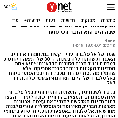
אל סלבדור
אחת המדינות הקטנות במרכז אמריקה, ירוקה
ומוקפת הרים, עם יותר מ-25 הרי געש כבויים.
שבה הים הוא הדבר הכי סוער
None
פורסם: 18.04.01, 14:49
שמה של אל סלבדור עדיין קשור במלחמת האזרחים
האכזרית שהתחוללה בשנות ה-80 של המאה הקודמת
במדינה זו של הרים ואזורים חקלאיים שהיא אחת
המדינות הקטנות ביותר במרכז אמריקה. אלא
שהמלחמה נסתיימה זה מכבר, וההיבט הסוער ביותר
באל סלבדור של היום הוא הנוף הגעשי שלה, תודה
לאל.
בניגוד לשכנותיה, התשתית התיירותית באל סלבדור
אינה מפותחת, ותמצאו בה חווייה שונה לגמרי - הצצה
לתוך מדינה המבקשת להגדיר את עצמה. ארגונים
מארצות הברית, מאירופה ומאוסטרליה עוזרים לבנות
מחדש את אל סלבדור באמצעות תוכניות-סיוע בתחומי
החינוך, החקלאות, הייעור, זכויות האדם והבריאות,