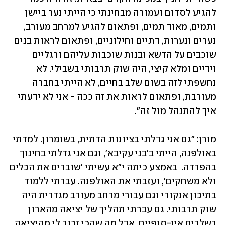
להגיע לסדום ועמורה מבחינתי כי הייתי נער ביישן 
ותמים, מאוד תמים, ופתאום להגיע למרחב מעורב, 
נערים ונערות, דתיים וחילוניים, ופתאום לראות בנים 
שוכבים על הדשא ובנות שוכבות עליהם ורגליים 
וידיים ומלא קיצי, היה שוק תרבותי בשבילי. לא 
נחשפתי לזה בשום שלב בחיים, לא הייתי בחברה 
מעורבת, ופתאום לראות את זה ככה - אני לא ידעתי 
איך להתנהל מול זה". 
מורן: "גם אני גדלתי בציונות הדתית, בשומרון. למדתי 
באולפנה, הייתי ב'בני עקיבא', וגם אני גדלתי בחינוך 
בהפרדה.  באמצע כיתה י"א עשיתי 'שוברים את הכלים 
ולא משחקים', ועזבתי את האולפנה. עברתי ללמוד 
בתיכון אנקורי וגם עבורי מרחב מעורב מגדרית היה 
שוק תרבותי. גם עברתי תהליך של יציאה מהארון 
בשלבים אין-סופיים, אבל מה שהכי זכור לי מהיציאה 