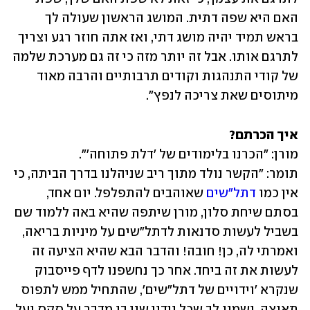
האם היא שפה דתית. המושג הראשון שעולה לך 
בראש תמיד יהיה מושג דתי, ואז אתה חוזר רגע וצריך 
לתרגם אותו. אבל זה יותר מזה כי זה גם מערכת שלמה 
של קודי התנהגות וקודים תרבותיים והרבה מאוד 
מיתוסים שאת צריכה לנפץ".
איך הכרתם? 
תומר: "הקשר נולד מתוך ריב שניהלנו בדרך הביתה, כי 
אין כמו 
דתל"שים
 שאוהבים להתפלפל. יום אחד, 
בסתם שיחת סלון, מורן שיתפה שהיא באה ללמוד שם 
בשביל לעשות סדנאות לדתל"שים על מיניות בריאה, 
ואמרתי לה, כן! חובה! והדבר הבא שהיא הציעה זה 
לעשות את זה ביחד. אחר כך נחשפנו לדף פייסבוק 
שנקרא 'וידויים של דתל"שים', שהתחיל ממש לתפוס 
תאוצה, ושמנו לב שכל וידוי שני בו מדבר על סקס ועל 