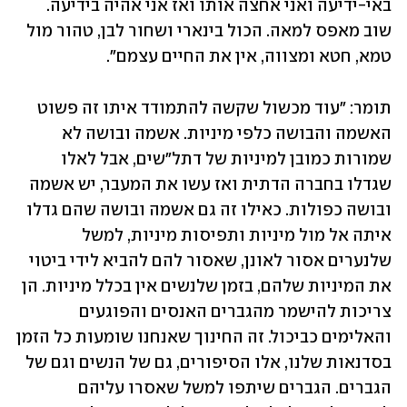
באי-ידיעה ואני אחצה אותו ואז אני אהיה בידיעה. 
שוב מאפס למאה. הכול בינארי ושחור לבן, טהור מול 
טמא, חטא ומצווה, אין את החיים עצמם".
תומר: "עוד מכשול שקשה להתמודד איתו זה פשוט 
האשמה והבושה כלפי מיניות. אשמה ובושה לא 
שמורות כמובן למיניות של דתל"שים, אבל לאלו 
שגדלו בחברה הדתית ואז עשו את המעבר, יש אשמה 
ובושה כפולות. כאילו זה גם אשמה ובושה שהם גדלו 
איתה אל מול מיניות ותפיסות מיניות, למשל 
שלנערים אסור לאונן, שאסור להם להביא לידי ביטוי 
את המיניות שלהם, בזמן שלנשים אין בכלל מיניות. הן 
צריכות להישמר מהגברים האנסים והפוגעים 
והאלימים כביכול. זה החינוך שאנחנו שומעות כל הזמן 
בסדנאות שלנו, אלו הסיפורים, גם של הנשים וגם של 
הגברים. הגברים שיתפו למשל שאסרו עליהם 