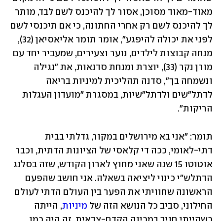
מאוד-מאוד מסוכן, אסור לך להיכנס לשם לבד, מותר 
לך להיכנס לשם רק אחרי החתונה, כי אם תיכנסי לשם 
לפני את יכולה להיפגע", אומר תומר אליאסיאן (32), 
מנחה קבוצות לילדים, נוער וצעירים, שמעביר יחד עם 
מורן נקר (33), יוצרת ומנחת סדנאות, את "נגילה 
ונשמחה בך", סדנה תהליכית למיניות בריאה 
לדתל"שים ולדתל"שיות, במסגרת "מועדון העגלות 
הריקות". 
תומר: "אני בא מירושלים במקור, גדלתי בבית 
דתי-לאומי, ככה די קלאסי של הציונות הדתית, וכבר 
אוטוטו 15 שנה שאני מחוץ לארון הקודש, שזה בסלנג 
הדתלש"י כינוי ליציאה בשאלה. אני חושב שהפעם 
הראשונה שחוויתי את הפער בין העולם הדתי לעולם 
החילוני, סביב כל הנושא הזה של 
מיניות
, הייתה 
כשהייתי חניך במכינה הקדם-צבאית. זה היה כמו 