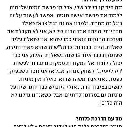
"זה היה קו השבר שלי, אבל קו פרשת המים שלי היה 
ללמוד את פרשת 'אישה סוטה'. אפשר לעשות על זה 
גוגל, זה מחריד. ולמדנו את זה בגיל 13 אז כאילו 
מבחינתי, הייתה איזו הבנה של לא, אני לא מקבלת את 
מערכת החוקים הזאתי כמו שהיא, אני שואלת עליה 
שאלות. היום, בבגרותי כדתל"שית שהיא מאוד ותיקה, 
שעוסקת כבר איזה 15 שנה בשאלות האלה, אני כבר 
יכולה לחזור אל המקורות ממקום מתבדח ולעשות 
'ריקליימינג', לשחק עם זה. אבל אז אני זוכרת שבעיקר 
כעסתי. אני אגיד משהו שהוא, כאילו, אין מיניות 
לנשים בציבור הדתי. אולי היום יש כבר יותר שיח על 
מיניות גם במקומות דתיים, אבל  כשאנחנו גדלנו לא 
היה כלום".
מה עם הדרכת כלות? 
תומר: "הדרכת כלות היא לעבור מאפס - לא למאה 