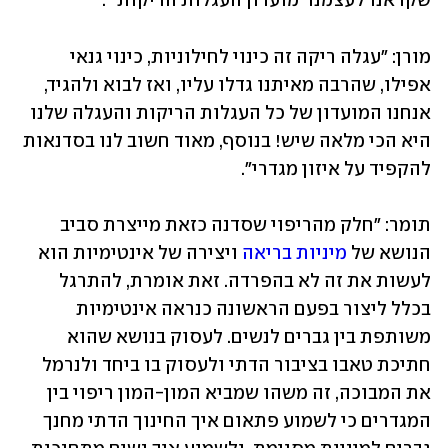
שקראנו לעצמנו 'מועדון העגלות הריקות'".
מורן: "עגלה ריקה זה כינוי לחילוניות, כינוי גנאי 
אפילו, שהרבה מאיתנו גדלו עליו, ואז לבוא ולהגיד, 
אנחנו המועדון של כל העגלות הריקות והעגלה שלנו 
היא הכי מלאה שיש! בנוסף, מאוד חשוב לנו בסדנאות 
להקפיד על איזון מגדרי".
תומר: "חלק מהריפוי שסדנה כזאת מייצרת סביב 
הנושא של 
מיניות בריאה
 ויצירה של אינטימיות הוא 
לעשות את זה לא בהפרדה. זאת אומרת, להתרגל 
בכלל ליצור בפעם הראשונה כנראה אינטימיות 
משותפת בין גברים לנשים. לעסוק בנושא שהוא 
חתיכת טאבו בציבור הדתי ולעסוק בו ביחד ולנרמל 
את המבוכה, זה משהו שמביא המון-המון ריפוי בין 
המגדרים כי לשמוע פתאום איך החינוך הדתי מחנך 