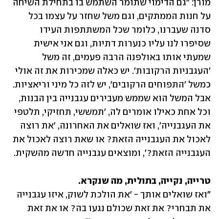
מורן: "גם הדימוי שתומר השתמש בו בתחילת השיחה 
על חנות הממתקים, וגם משל שחזר על עצמו בכל 
סדנה שעברנו, כלומר שכל המשתתפות העידו 
שסיפרו לנו עליו כנערות דתיות, וגם אני אישית 
שמעתי אותו באולפנה הרבה פעמים, זה משל 
'העגבניות הרקובות'. יש כאלה שמכירות את זה אולי 
כמשל 'התפוחים הרקובים', יש לזה כל מיני וריאציות. 
אבל המשל הוא שממש מעבירים עגבנייה בין הבנות, 
וכל אחת כאילו אומרים לה, 'תמששי, תחזיקי, תלטפי 
את העגבנייה', ואז שואלים את האחרונה, 'את רוצה 
לאכול את העגבנייה הזאת? או שאת רוצה לאכול את 
העגבנייה הזאת?', ומוצאים עגבנייה חדשה מהשקית. 
טרייה, נקייה, בתולית, מה שנקרא. 
"ואז שואלים אותך - 'את הולכת לשוק, איזו עגבנייה 
את תבחרי? את זאת שכולם נגעו בה? או את זאת 