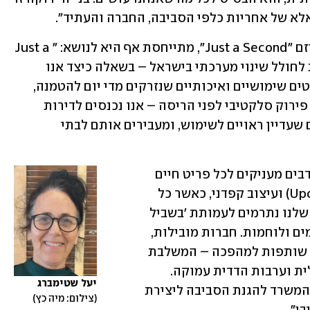
אלא של אחריות כלפי הסביבה, החברה והעתיד״.
ד״ר יעל שטימברג, מייסדת שותפה של מיזם "Just a Second״, מתייחסת אף היא לנושא: "Just a 
Second היא יוזמה פורצת דרך המבקשת לחולל שינוי מערכתי בישראל – בשאלה כיצד אנו 
מתמודדים עם אוצרות הרחוב: אותם פריטים שימושיים ואיכותיים שנזרקים מדי יום להטמנה, 
ללא הצדקה. המודל שפיתחנו מבוסס על פירוק סלקטיבי לפני הריסה – אנו נכנסים לדירות 
ולחנויות לפני פינוי, מצילים את הפריטים שעדיין ראויים לשימוש, ומעבירים אותם לבתי 
שם לוחמים משוחררים, הלומי קרב ומתנדבים מעניקים לכל פריט חיים 
חדשים – באמצעות תיקון, מחדוש (Upcycle) ועיצוב קפדני, כאשר כל 
הרווחים ממכירת המוצרים בחנות גלריה שלנו נתרמים לעמותת 'בשביל 
המחר', התומכת בבריאות הנפש של לוחמים ולוחמות. חברות מובילות, 
כמו תדהר, קן התור וקבוצת עזריאלי כבר שותפות למהפכה – המשלבת 
קיימות, חדשנות טכנולוגית, כלכלה מעגלית וערבות הדדית עמוקה. 
יעל שטימברג
העמותה עובדת בשיתוף פעולה מלא עם המשרד להגנת הסביבה ליצירת 
צילום: מיה כץ