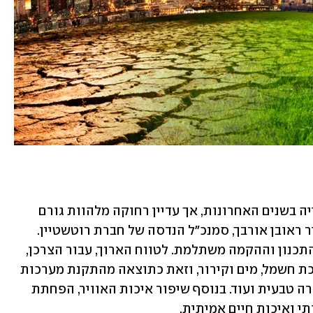
"בנייה ירוקה בישראל נמצאת במגמת עלייה בשנים האחרונות, אך עדיין רחוקה מלהוות גורם 
מהותי ומרכזי בתכנון המגורים", כך מסביר ראובן אורבך, סמנכ"ל הנדסה של חברת רוטשטיין.  
"חשוב להבין שההשקעה היזמית בשלבי התכנון וההקמה משתלמת. לטווח הארוך, עבור הצרכן, 
ישנו חיסכון של אלפי שקלים בשנה בצריכת חשמל, מים וקירור, וזאת כתוצאה מהתקנת מערכות 
מיזוג חסכוניות, בידוד תרמי איכותי, תאורה טבעית ועוד. בנוסף שיפור איכות האוויר, הפחתת 
 ואיכות חיים אמיתית. 