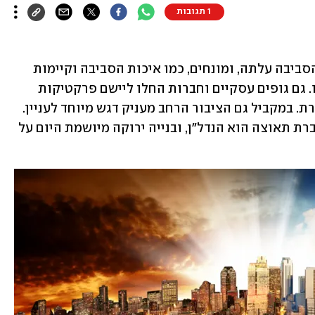
1 תגובות
בשנים האחרונות המודעות לשמירה על הסביבה עלתה, ומונחים, כמו איכות הסביבה וקיימות 
תופסים חלק משמעותי מהחיים של כולנו. גם גופים עסקיים וחברות החלו ליישם פרקטיקות 
בתחום ולהתייחס למילה ירוק בצורה אחרת. במקביל גם הציבור הרחב מעניק דגש מיוחד לעניין. 
אחד הענפים שבו הסוגיה הזו הולכת וצוברת תאוצה הוא הנדל"ן, ובנייה ירוקה מיושמת היום על 