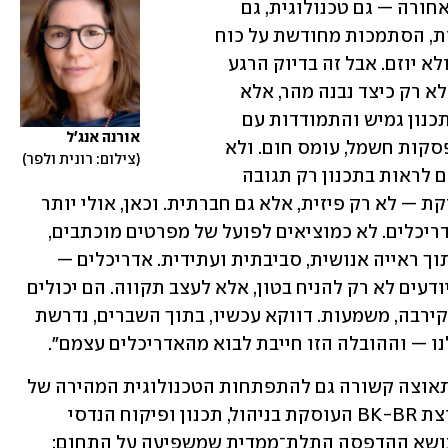
ירוקה? מלחמות, מטבען, דוחפות אותנו אחורה — גם טכנולוגית, גם 
פסיכולוגית. הקפאה של שיטות מתקדמות, הסתמכות מחודשת על כוח 
עבודה בלתי סדיר ובעיקר – שיח מתגונן ולא יוזם. אבל זה בדיוק הרגע 
שבו נדרשת פריצת דרך. זהו הזמן לשאול לא רק כיצד נבנה מהר, אלא 
כיצד נבנה חכם — עם אחריות אקלימית, תכנון גמיש והתמודדות עם 
אורנה אנג'ל
ריבוי תרחישים: טילים, רעידות אדמה, הפסקות חשמל, עומס חום. ולא 
צילום: רונית ולפר
פחות חשוב — נדרש שינוי תודעתי. במקום לראות בתכנון רק תגובה 
לאיום, יש לראות בו הזדמנות לבנייה מחזקת — לא רק פיזית, אלא גם חברתית. וכאן, אולי יותר 
מבכל תחום אחר, יש מקום להובלה של אדריכלים. לא כמוציאים לפועל של מפרטים מוכתבים, 
אלא כמי שמובילים תהליכים מורכבים מתוך ראייה אנושית, סביבתית ועתידית. אדריכלים — 
כשהם פועלים מתוך תחושת שליחות — יודעים לא רק להניח בטון, אלא לעצב תקווה. הם יכולים 
להחזיר לתכנון את היכולת להציע ריפוי, קירבה, משמעות. דווקא עכשיו, בתוך השברים, נדרשת 
ו — וההובלה הזו חייבת לבוא מהאדריכלים עצמם".
עוד סיבה לכך שהבנייה הירוקה תופסת תאוצה קשורה גם להתפתחות הטכנולוגית המהירה של 
השנים האחרונות. דניאל בירץ, מנכ"ל קבוצת BK-BR העוסקת בניהול, תכנון ופיקוח הנדסי 
בתחום הבנייה, מרחיב בנושא ומתמקד בנושא ההדפסה התלת־ממדית שמשפיעה על התחום: 