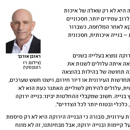
יחד עם זאת חשוב לזכור, שהבנייה הירוקה היא לא רק שאלה של איכות 
סביבה, אלא של חוסן: בניינים ירוקים הם לרוב עמידים יותר, חסכוניים 
יותר ומתוכננים טוב יותר לאורך זמן. דווקא לאחר המלחמה, כשברור 
לכולם שהבית הוא מרכז ההגנה והיציבות – בנייה איכותית, חסכונית 
אורבך מוסיף שעל אף שיישום הבנייה הירוקה נמצא בעלייה בשנים 
ראובן אורבך
צילום: רז 
האחרונות, המלחמה וההרס הגדול שהביאה איתה עלולים לשנות את 
רוגובסקי
המצב. "בעיתות חירום, כמו במלחמה, ישנה תחושה של בהילות בהוצאה 
לפועל של פרויקטים, במיוחד בתחום ההתחדשות העירונית או דיור חירום, וישנו חשש שערכים, 
כמו קיימות, סביבתיות והתייעלות אנרגטית, עלולים להידחק לשוליים. האתגר כעת הוא לא 
לאבד את המומנטום גם כשיש רצון להאיץ בנייה. חשוב שמקבלי ההחלטות יבינו: בנייה ירוקה 
כלכלי ובטוח יותר לכל הצדדים".
גם חגית וולף, מנכ״לית קן התור התחדשות עירונית, סבורה כי הבנייה הירוקה היא לא רק סיסמת 
שיווק: ״בשנים האחרונות מדברים הרבה על קיימות ובנייה ירוקה, אבל מבחינתנו, זה לא מונח 