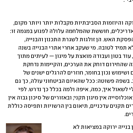
י״.
בעוד בענף הנדל"ן מספרים שהבנייה הירוקה והיוזמות הסביבתיות מקבלות יותר ויותר מקום, 
אדריכלית אורנה אנג'ל, יו"ר התאחדות האדריכלים, חוששת שהמלחמה עלולה לפגוע במגמה זו: 
"המלחמות בישראל לא מסתיימות ביום הפסקת האש. הן זולגות לשגרת התכנון והבנייה, 
מעצבות מחדש את סדרי העדיפויות — ולא תמיד לטובה. מי שעקב אחרי אתרי הבנייה בשנה 
האחרונה ראה את אותו דפוס חוזר: בטון, עוד בטון ועבודה מואצת על מיגון — לעיתים מתוך 
פאניקה ולא מתוך חשיבה מערכתית. נדמה שהחירום דוחק את הערכים, והקיימות נדחקת 
לשוליים. במקום לעסוק בצמצום משאבים ושימוש נכון בחומר, חוזרים להרגלים ישנים של 
עמידות כמותית במקום עמידות איכותית. בשפה פשוטה: ככל שהאיום הביטחוני עולה, כך גם 
עולה השימוש בבטון — הרבה פעמים מבלי לשאול איך, כמה, איפה ולמה בכלל כך נדרש. לפי 
דוחות מבקר המדינה, גם כיום ל־70% מהאוכלוסייה אין מיגון תקני; ובאזורים של סיכון גבוה אין 
פתרון קבוע גם במבני ציבור. במקביל חסרים תקנים עדכניים, תיאום בין הרשויות ותפיסה כוללת 
ם. 
כאן נכנסת השאלה הקריטית: האם תיתכן בנייה ירוקה במציאות לא 