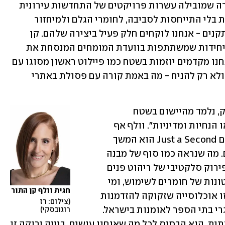
תיאורטי - אלא דרך עבודה מחייבת. כחברה שמובילה עשרות פרויקטים של התחדשות עירונית 
ברחבי הארץ, ברור לנו שאין בנייה אחראית בלי התייחסות לסביבה, לחומרי הגלם ולמיחזור 
הפסולת. אנחנו לא רק שואפים לעמוד בתקנים - אנחנו לוקחים חלק פעיל ביצירה שלהם. קן 
התור היא אחת משלוש חברות היזמות היחידות שמשתתפות בוועדת המומחים המנסחת את 
תקן הבנייה הירוקה בישראל, ובמקביל אנחנו מקדמים יוזמות בשטח כמו פיילוט ראשון מסוגו עם 
תאגיד המיחזור 'תמיר', שמטרתו להבין - ולא רק להניח - מה באמת קורה עם פסולת באתרי 
אנחנו מאמינים שלשאוף לבנות בתקן ירוק, נלמד מהיישום בשטח 
ומהניסיון ולא על ידי מחקרים, מאמרים או הנחיות ומדיניות". וולף אף 
מספרת על מיזם שמתייחס לנושא: "המיזם Just a Second הוא המשך 
טבעי לאותה גישה: לא הורסים - מפרקים. מה שנראה כמו סוף של מבנה 
ישן, הוא בעצם התחלה של שינוי. בזכות פירוק סלקטיבי של ריהוט פנים 
הדירות, אנחנו מצליחים להחזיר עשרות טונות של חומרים לשימוש, ומי 
חגית וולף קן התור
שמבצעים את העבודה ומתפרנסים מכך, זו אוכלוסייה שזקוקה להזדמנות 
צילום: רז 
– לוחמים, מילואימניקים, פנסיונרים ובוגרי בתי הספר לאומנות בישראל. 
רוגובסקי
החיבור הזה, בין קיימות לסולידריות חברתית, הוא הבסיס לכל מה שאנחנו עושים. בנייה ירוקה זו 