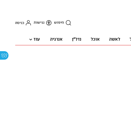
חיפוש
נגישות
כניסה
עוד
לאשה
אוכל
נדל"ן
אנרגיה