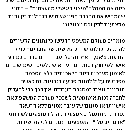
הניתנים להעתקה. אחד ‏התיאורים הביקורתיים ברשת 
כינה את המהלך "מיצוי דיגיטלי מהעצמות" – ביטוי 
שהמחיש את החרדה ‏מפני טשטוש הגבולות בין זהות 
מקצועית לבין נכס טכנולוגי.‏
מומחים מעולם המשפט הדגישו כי נתונים הקשורים 
להתנהגות ולתקשורת האישית של עובדים - כולל 
‏הודעות צ'אט, דוא"ל והרגלי עבודה - מוגדרים כמידע 
אישי לפי חוק הגנת המידע האישי. לפיכך, שימוש ‏בהם 
לאימון מערכות בינה מלאכותית ללא הסכמה 
מפורשת עלול להוות פגיעה בזכויות. גם כאשר 
הנתונים ‏נוצרו במסגרת העבודה, אין בכך כדי להעניק 
לחברה זכות אוטומטית לשכפל מערכת המשקפת את 
‏אישיותו או סגנונו של עובד מסוים ללא הרשאה 
נפרדת ומתוגמלת. אמצעי הניהול המוצעים לשירותי 
"אדם ‏דיגיטלי" והאמצעים הזמניים לניהול שירותי 