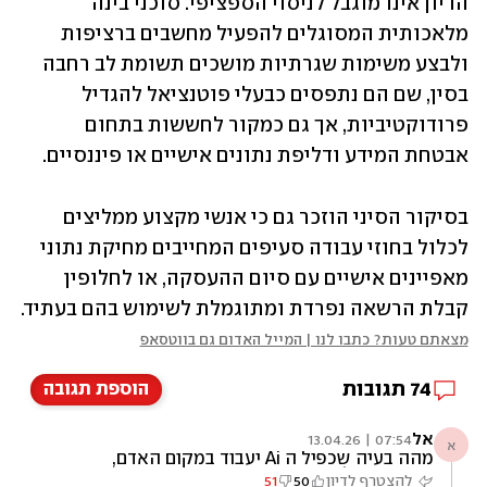
הדיון אינו מוגבל לניסוי הספציפי. סוכני בינה 
מלאכותית המסוגלים להפעיל מחשבים ברציפות 
ולבצע ‏משימות שגרתיות מושכים תשומת לב רחבה 
בסין, שם הם נתפסים כבעלי פוטנציאל להגדיל 
‏פרודוקטיביות, אך גם כמקור לחששות בתחום 
אבטחת המידע ודליפת נתונים אישיים או פיננסיים.‏
בסיקור הסיני הוזכר גם כי אנשי מקצוע ממליצים 
לכלול בחוזי עבודה סעיפים המחייבים מחיקת נתוני 
‏מאפיינים אישיים עם סיום ההעסקה, או לחלופין 
קבלת הרשאה נפרדת ומתוגמלת לשימוש בהם בעתיד.‏
מצאתם טעות? כתבו לנו | המייל האדום גם בווטסאפ
74
תגובות
הוספת תגובה
אל
07:54 | 13.04.26
א
מהה בעיה שכפיל ה Ai יעבוד במקום האדם,
והאדם יקבל את המשכורת?
להצטרף לדיון
50
51