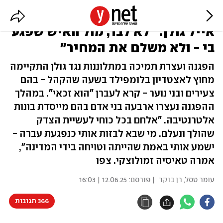
טאיסיה זמולוצקי מחוץ להופעת
אייל גולן: "לא לבד, מול האיש שפגע
בי - ולא משלם את המחיר"
הפגנה ועצרת תמיכה במתלוננות נגד גולן התקיימה
מחוץ לאצטדיון בלומפילד בשעה שהקהל - בהם
צעירים ובני נוער - קרא לעברן "הוא זכאי". במהלך
ההפגנה נעצרו ארבעה בני אדם בהם מייסדת בונות
אלטרנטיבה. "אלחם בכל כוחי לעשיית הצדק
שהולך ונעלם. מי שבא לבזות אותי כנפגעת עברה -
ישמע אותי באמת שהייתה וטויחה בידי המדינה",
אמרה טאיסיה זמולוצקי. צפו
עומר טסל
,
רן בוקר
| פורסם:
12.06.25 | 16:03
366 תגובות