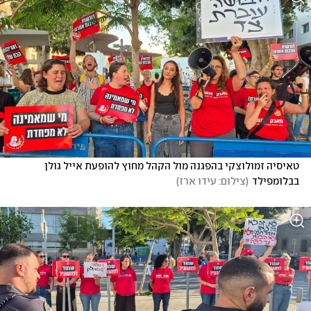
טאיסיה זמולוצקי בהפגנה מול הקהל מחוץ להופעת אייל גולן 
בבלומפילד
(
צילום: עידו ארז
)