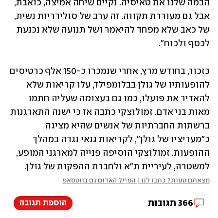
הבמה שלנו את טאיסיה. נקיים שיחה אמיצה, כואבת, 
אבל גם מעוררת תקווה. זה ערב של סולידריות נשית, 
של כאב שלא מפחד להיאמר ושל תנועה שלא נכנעת 
לכסף ולכוח".
כזכור, בחודש מרץ, אחרי שנמכרו כ-150 אלף כרטיסים 
להופעותיו של גולן בבלומפילד, עלו קריאות שלא 
להאדיר את פועלו, כמו גם בעצומה שעליה חתמו 
מאות בני אדם. זמולוצקי כתבה אז כי ישנה התארגנות 
ברשתות החברתיות של אנשים שהיא מציגה 
כ"מעריציו של גולן", לקריאות גנאי נגדה במהלך 
ההופעות. זמולוצקי הוסיפה פנייה למארגני המופע, 
למשטרה, לעיריית ת"א ולחברת ההפקות של גולן.
מצאתם טעות? כתבו לנו | המייל האדום גם בווטסאפ
366
תגובות
הוספת תגובה