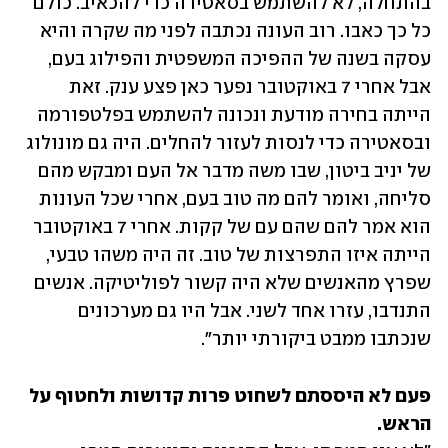
בהתחלה, לא להשתמש בסאטירה כדי להכאיב. כולם 
כל כך כאבו. רוב העונה נכתבה לפני מה שקרה והיא 
עסקה בשנה של ההפיכה המשפטית והפילוג בעם, 
אבל אחרי 7 באוקטובר נפער כאן פצע ענק. זאת 
הייתה בחירה מודעת ונכונה להשתמש בפלטפורמה 
ובסאטירה כדי לנסות לעזור להחלים. היה גם מונולוג 
של יניב ביטון, שבו משה מדבר אל העם ומבקש מהם 
סליחה, ואומר להם מה טוב בעם, אחרי שכל העונות 
הוא אמר להם שהם עם של קקות. אחרי 7 באוקטובר 
הייתה איזו התפרצות של טוב. זה היה משהו טבעי, 
שפרץ מהאנשים שלא היה קשור לפוליטיקה. אנשים 
התנדבו, עזרו אחד לשני. אבל היו גם מערכונים 
שנכתבו ממבט ביקורתי יותר".
פעם לא היססתם לשחוט פרות קדושות ולחטוף על 
הראש.