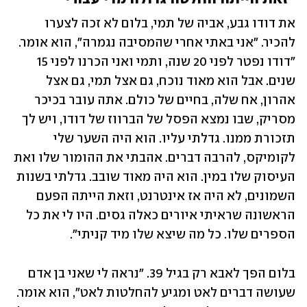
את דודו גבע, אביה של תמי, בלום לא זכה לצערו 
להכיר. "אני באתי אחרי שהמסיבה נגמרה", הוא אומר. 
"דודו נפטר לפני 20 שנה, ותמי ואני הכרנו לפני 15 
שנים. אבל הוא מאוד נוכח, גם אצל תמי, גם אצל 
אהרון, אח שלה, בחיים של כולם. אתה עובר בכיכר 
מסריק, שבו נמצא הפסל של הברווז של דודו, ויש לך 
תזכורת ממנו. גדלתי עליו. הוא היה השער שלי 
לקומיקס, להרבה דברים. אהבתי את ההומור שלו ואת 
העיסוק שלו במין. הוא היה מאוד שובב. גדלתי בשנות 
השמונים, לא היה אז אינטרנט, וזאת הייתה הפעם 
הראשונה שראיתי איורים כאלה גסים. היו לי את כל 
הספרים שלו. כל מה שיצא שלו מיד קניתי".
בלום הפך לאבא רק בגיל 39. "נראה לי שאני בן אדם 
שעושה דברים לאט ומגיע להחלטות לאט", הוא אומר. 