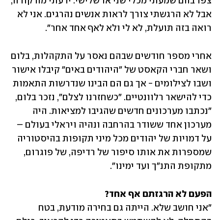
צפו בהם שמעתי מכלי שני או שלישי. ידעתי מה קורה, 
אבל לא הרגשתי צורך לראות אנשים נהרגים. אני לא 
רואה בזה תועלת, לא לי ולא לאף אחד אחר".
אחרי מספר חודשים שבהם נאסר על התקהלות, בלום 
ושאר חברי הקאסט של "היהודים באים" קיבלו אישור 
ושבו לצילומים - אך גם הם הבינו שנדרשות התאמות 
כדי להישאר רלוונטיים. "כשחזרנו לצלם", נזכר בלום, 
"נכתבו מערכונים חדשים שהגיבו למציאות. היה 
מערכון אחד ששודר בהרחבה ונהיה ויראלי בעולם – 
על דמויות של יהודים מכל מיני תקופות בהיסטוריה 
שמספרות את אותו סיפור של רדיפה, של פוגרום, 
מתקופת התנ"ך ועד ימינו".
הפעם לא הרגזתם אף אחד?

"אני חושב שלא. הייתה גם בחירה מודעת, בטח 