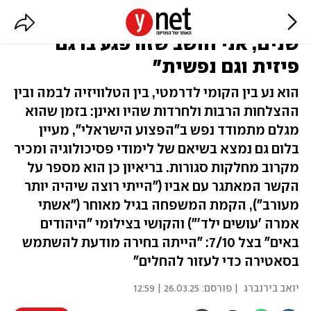
"אבא שלי חי כחסר בית כשלוש
שנים, אני חושב שזה פגע בו גם
פיזית וגם נפשית"
הוא נע בין הקומי לדרמטי, בין הטלוויזיה לבמה ובין
ההצלחות הרבות ולחרדות שהיו ואינן: בזמן שהוא
מגלם מתמודד נפש ב"הפצוע הישראלי", מעיין
בלום גם נמצא בשיאם של לימודי פסיכולוגיה ומכיר
מקרוב מחלקות סגורות. בריאיון כן הוא מספר על
הקשר המאתגר עם אביו ("הייתי רוצה שיהיה יותר
מעורב"), הקמת המשפחה בגיל מאוחר ("אשתי
אמרה 'עושים ילד'") והקושי בצילומי "היהודים
באים" בצל 7/10: "הייתה בחירה מודעת להשתמש
בסאטירה כדי לעזור להחלים"
יואב בירנברג
| פורסם:
26.03.25 | 12:59