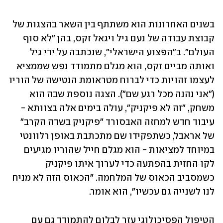
בשנים האחרונות הוא משתתף בין השאר בהצגות של 
קבוצת עבודה של נעם גיל ויגאל זקס, בהן "לא סוף 
העולם". ב"הפצוע הישראלי", שנכתבה על ידי גיל 
ואותה מביים זקס, הוא מגלם מתמודד נפש שממציא 
לעצמו זהויות כדי לברוח מטראומת הנטישה של הוריו 
("אני נהנה מכל רגע שם"). הצגה נוספת שבה הוא 
משחק, "זה לא פיקניק", עולה בימים אלה בצוותא - 
עיבוד חדש למחזה האבסורד "פיקניק בשדה הקרב" 
של אראבל, כשתפקידו שם מתכתבת באופן רלוונטי 
במיוחד למציאות - הוא מגלם חייל שהוריו מגיעים 
לקו החזית בהפתעה כדי לערוך איתו פיקניק 
כשמסביב הכאוס של המלחמה. "הכאוס הזה לא מניח 
לנו לשנייה גם עכשיו", הוא אומר.
הטיפול הפסיכולוגי עזר לבלום להתמודד גם עם 