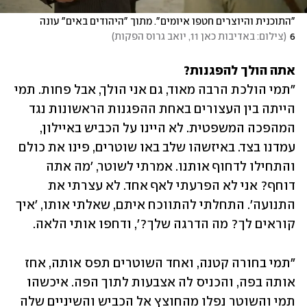
"התוכנית והיוצרים חטפו איומים". מתוך "היהודים באים" עונה 
6
(
צילום: באדיבות כאן 11, יואב גרוס הפקות
)
אתה הולך להפגנות?

"תמי הולכת הרבה מאוד, גם אני הולך, אבל פחות. תמי 
הייתה בין העצורים באחת ההפגנות הראשונות נגד 
המהפכה המשפטית. לא היינו על הכביש באיילון, 
עמדנו בצד. באיזשהו שלב באו שוטרים, פינו את כולם 
והתחילו לדחוף אותנו. אמרתי לשוטר, 'מה אתה 
דוחף? אני לא הפרעתי לאף אחד. לא עצרתי את 
התנועה'. התחלתי להתווכח איתם, שאלתי אותו, 'איך 
קוראים לך? מה הדרגה שלך?', ודחפו אותי הלאה.
"תמי בחורה קטנה, ואחד השוטרים תפס אותה, אחז 
אותה בפה, והכניס לה אצבעות לתוך הפה. איכשהו 
תמי והשוטר נפלו מהחוצץ אל הכביש והשיניים שלה 