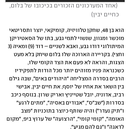
 (
אחד המערכונים הזכורים בכיכובו של בלום, 
כחיים יבין
)
הוא בן 48, שחקן טלוויזיה, קומיקאי, יוצר ותסריטאי 
מוכשר ומגוון, שנשוי לתמי גבע, בתו של הסאטיריקן 
המיתולוגי דודו גבע, ואבא לשניים – דוד (9) ומאיה (3 
וחצי). בקריירה הארוכה שלו בלום שיחק בלא מעט 
הצגות, והראה לא פעם את הצד הקומי שלו, 
כשכנראה פניו מזוהים יותר מכל הודות לתפקידיו 
הרבים בסדרה המצליחה "היהודים באים", שבה גילם 
בין השאר את אחיו של יוסף, את חיים יבין, אבישי 
רביב, אדוניה, יובל שטייניץ ואריק שרון. בנוסף כיכב 
בסדרות ("שב"ס", "אבודים באסיה", "מתים לרגע" 
ו"תיק נעדר") והיה שותף כיוצר בתוכניות "מצב 
האומה", "קומי קומי", "הרצועה" של ערוץ ביפ, "מקום 
לדאגה" ו"גם להם מגיע".