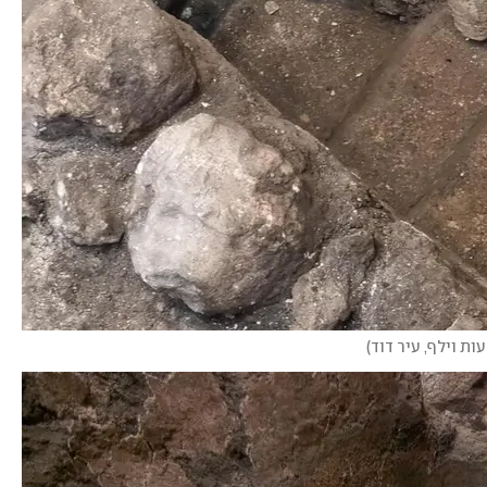
עות וילף, עיר דוד
)