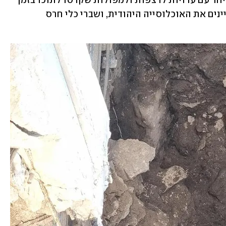
מדרגות. הוא התגלה מתחת לשרידי בית, יחד עם עדויות לרצפות ולמפולות שקרסו לתוכו בזמן 
החורבן. כמו כן, התגלו בו כלי אבן, המאפיינים את האוכלוסייה היהודית, ושברי כלי חרס 