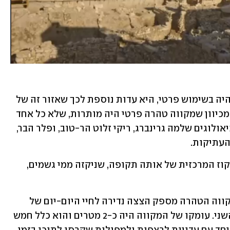
"מציאת מקווה הטהרה הקטן, שנראה כי היה בשימוש פרטי, היא עדות נוספת לכך שאזור זה של 
העיר שימש למגורי יהודים אמידים. זאת, מכיוון שמקווה טהרה פרטי היה מותרות, שלא כל אחד 
יכול היה להרשות לעצמו", אומרים הארכיאולוגים שלמה גרינברג, ריקי זלוט הר-טוב, ופלר הבר, 
עתיקות. 
המקווה עצמו התגלה בסמוך לתעלת הניקוז המרכזית של אותה תקופה, שניקזה ממי גשמים, 
בעיר דוד וברשות העתיקות אומרים כי מקווה הטהרה מספק הצצה נדירה לחיי היום-יום של 
תושבי ירושלים ערב חורבן בית המקדש השני. עומקו של המקווה היה כ-2 מטרים והוא כלל חמש 