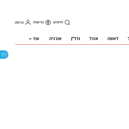
חיפוש
נגישות
כניסה
עוד
לאשה
אוכל
נדל"ן
אנרגיה