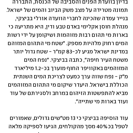
בדיון בוועדת הפנים והסביבה של הכנסת, התבררה 
תמונה מטרידה על מצב משק הביוב והמים של ישראל. 
בנייר עמדה שהכינה לחברי הוועדה אורלי בביצקי, 
מנהלת חוסן אקלימי באדם טבע ודין, היא מתריעה כי 
בארות מי תהום רבות מזוהמות ושיקומן על ידי רשות 
המים רחוק מלהיות מספק. "שטח מי התהום המזוהם 
במדינת ישראל מגיע לכ-83 קמ"ר - שטח גדול יותר 
משטח העיר חיפה", כתבה בביצקי. "נפח המים 
המזוהמים באקוויפר החוף מוערך בכ-1.2 מיליארד 
מ"ק - נפח שווה ערך כמעט לצריכת המים השנתית 
הכוללת בישראל. היעדר שיקום מי התהום המזוהמים 
מביא להתפשטות הזיהום במרחב ולסגירתם של עוד 
ועוד בארות מי שתייה". 
עוד הוסיפה בביצקי כי 13 מט"שים גדולים, שאמורים 
לטפל בכ40% מסך מהקולחים, הגיעו לספיקה מלאה 