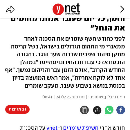
הזיהום נמשך: "אנחנו במרוץ נגד
הזמן, כל יום שעובר אנחנו מזהמים
את הנחל"
לפני כחודש חשף שומרים את הסכנה לאחד
ממאגרי מי התהום הגדולים בישראל, בשל קריסת
מתקן טיהור שפכים שדרות שער הנגב. בתגובה
הובטח אז כי עבודות החירום יסתיימו "במהלך
החודש הקרוב", אולם הזמן עבר והזיהום נמשך. "אף
אחד לא לוקח אחריות", אמר ראש המועצה בדיון
בכנסת בנושא בשבוע שעבר. מעקב שומרים
חיים ריבלין, שומרים
| פורסם:
24.02.25 | 08:41
21 תגובות
חודש אחרי 
חשיפת שומרים
 ו-
ynet
 על הסכנות 