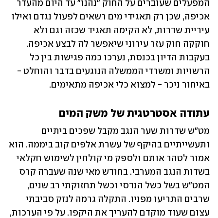
המפעלים שעוברים על החוק "נהנו" עד היום מהעדר 
אכיפה, שכן רק תאגידי מים רשאים לפעול נגדם ואילו 
עיריית שדרות, לא הקימה תאגיד שכזה וגם ולא 
חוקקה חוק עזר עירוני שיאפשר לה לבצע אכיפה. 
בעקבות הדיון בכנסת, נערכו כמה פגישות בין כל 
הרשויות ומשרדי הממשלה הנוגעים בדבר והוחלט - 
באיחור ניכר - למצוא כלי אכיפה מתאימים. 
עתודה אסטרטגית של משק המים
מט"ש שדרות שער הנגב מקבל שפכים ביתיים 
ותעשייתיים בהיקף של עשרת אלפים קוב ביממה. הוא 
אמור לטהר אותם ולספק מי קולחין לשימוש חקלאי 
בשדות הנגב המערבי. בחודש מאי שנה שעברה קרס 
המט"ש בשל כשל הנדסי וכשל תחזוקתי רב שנים, 
שרבים התריעו מפניו. התקלה גרמה לנזק סביבתי 
עצום שעוד מוקדם להעריך את היקפו. על פי הערכות, 