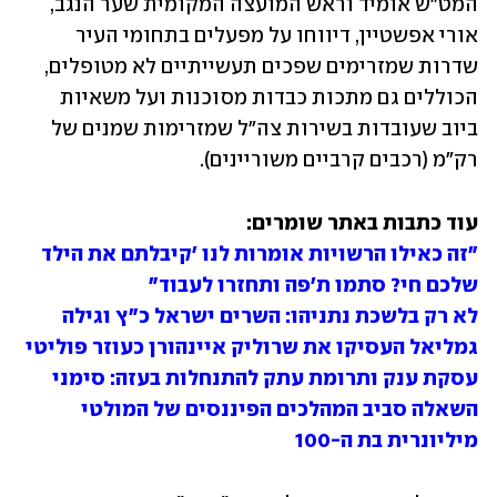
המט"ש אומיד וראש המועצה המקומית שער הנגב, 
אורי אפשטיין, דיווחו על מפעלים בתחומי העיר 
שדרות שמזרימים שפכים תעשייתיים לא מטופלים, 
הכוללים גם מתכות כבדות מסוכנות ועל משאיות 
ביוב שעובדות בשירות צה"ל שמזרימות שמנים של 
רק"מ (רכבים קרביים משוריינים). 
עוד כתבות באתר שומרים:

"זה כאילו הרשויות אומרות לנו 'קיבלתם את הילד 
שלכם חי? סתמו ת'פה ותחזרו לעבוד"
לא רק בלשכת נתניהו: השרים ישראל כ"ץ וגילה 
גמליאל העסיקו את שרוליק איינהורן כעוזר פוליטי
עסקת ענק ותרומת עתק להתנחלות בעזה: סימני 
השאלה סביב המהלכים הפיננסים של המולטי 
מיליונרית בת ה-100