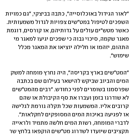
"לאור הגידול באוכלוסייה", כתבה בביצקי, "גם כמויות 
השפכים לטיפול במט"שים צפויות לגדול משמעותית. 
כאשר מטש"ים עולים על גדותיהם, או קורסים, דוגמת 
מאגר שקמה, סיכוי גבוה כי שפכים יגיעו למאגר מי 
התהום, יזהמו או חלילה יוציאו את המאגר מכלל 
שימוש".
"המט"שים בארץ בקריסה", היה נחרץ מומחה למשק 
המים והביוב שביקש להישאר בעילום שם בכתבה 
שפרסמנו בשומרים לפני כחודש. "רבים מהמט"שים 
לא שודרגו בזמן ועברו את סף הקיבולת או שהם 
קרובים אליו. המשמעות שכל תקלה גורמת לגלישה 
או לפגיעה באיכות המים המסופקים לחקלאות". 
לדברי המומחה, רשות המים חלשה מתמיד ולראייה 
תקציבים שיועדו לשדרוג מט״שים הוקפאו בלחץ שר 