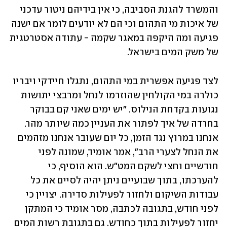
והמשרד להגנת הסביבה, כי אין בידיהם ניטור עדכני 
של איכות מי התהום וכי הם לא יודעים לומר אם ישנה 
פגיעה ומה היקפה במאגר שקמה - עתודה אסטרטגית 
של משק המים בישראל. 
לצד פגיעה אפשרית במי התהום, נתגלו חיידקי ויבריו 
כולרה במי הקולחין שהוזרמו לנחל ומרבצי יתושות 
נגועות בקדחת הנילוס. "יש ימים שאני קם בבוקר 
בחרדה של איך לפתור את העניין כמה שיותר מהר. 
אנחנו במרוץ נגד הזמן, כל יום שעובר אנחנו מזהמים 
את הנחל לצערי הרב", אמר אומיד, שמונה לפני 
חודשיים וחצי לשקם המט"ש. הוא הוסיף, כי 
להערכתו, בתוך שבועיים ניתן יהיה לסיים את כל 
עבודות השיקום ולחזור לפעילות סדירה. יצויין כי 
לפני חודש, בתגובה לכתבה, מסר אומיד כי המתקן 
יחזור לפעילות בתוך כחודש. גם בתגובת רשות המים 