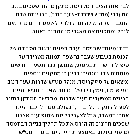
לבריאות הציבור מקריסת מתקן טיהור שפכים בנגב 
המערבי (מט"ש שדרות-שער הנגב), הרשויות טרם 
התגברו על התקלה ומי קולחין לא מטוהרים מוזרמים 
לנחל ומסכנים את מאגרי מי התהום באזור. 
בדיון מיוחד שקיימה ועדת הפנים והגנת הסביבה של 
הכנסת בשבוע שעבר, נחשפה תמונה מטרידה על 
טיפול הרשויות במפגע, שנמשך כבר תשעה חודשים. 
מומחים שבו והזהירו בדיון כי מתקנים נוספים 
נמצאים על סף קריסה. מנהל מט"ש שדרות שער הנגב, 
רמי אומיד, נימק כי בשל הזרמת שפכים תעשייתיים 
חריגים ממפעלים בעיר שדרות, מתקשה המתקן לחזור 
לפעולה תקינה. לדבריו, "בעולם סטרילי כבר היינו 
אחרי המשבר, אבל לצערי כל יום שמופיעים אצלנו 
שפכים חריגים זה הורס את כל תהליך בניית הביומסה 
(טיפול ביולוגי באמצעות חיידקים) בתוך המט"ש 