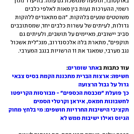
באוקטובר, תופעה שנמשכת גם עתה. בהיעדר נתון 
רשמי, ההערכות נעות בין מאות לאלפי כלבים 
משוטטים שנעים בלהקות. "הם מתאגדים ללהקות 
גדולות, לעיתים של עשרות כלבים יחד, שמסתובבים 
סביב יישובים, מאיימים על תושבים, ולעיתים גם 
תוקפים", מתארת בלה אלכסנדרוב, מנכ"לית אשכול 
נגב מערבי, שמאגד את 11 הרשויות בנגב המערבי. 
עוד כתבות ב
אתר שומרים
:

חשיפה: ארצות הברית מתכננת הקמת בסיס צבאי 
גדול על גבול הרצועה
כך פועלת "מכבסת הכספים" - מבורסות הקריפטו 
לחשבונות חמאס, איראן וקרטלי הסמים
תקציבי הישיבות החרדיות חושפים: מי בלחץ מחוק 
הגיוס ואילו ישיבות ממש לא