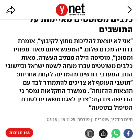
הצרות של יישובי העוטף: להקות
כלבים משוטטים מאיימות על
התושבים
"אני לא יוצאת להליכות מחוץ לקיבוץ", אומרת
ברוריה מכרם שלום. "המפגש איתם מאוד מפחיד
ומסוכן", מוסיפה הילה מנתיב העשרה. מאות
כלבים משוטטים עברו מעזה לשטח ישראל וביישובי
הנגב המערבי דורשים מהמדינה לקחת אחריות:
"תושבי העוטף לא צריכים להתמודד לבד עם
תוצאות ההזנחה". ממשרד החקלאות נמסר כי
הדרישה צודקת: "צריך לאגם משאבים לטובת
הטיפול בתופעה"
חיים ריבלין, שומרים
| פורסם:
19.11.25 | 05:18
163 תגובות