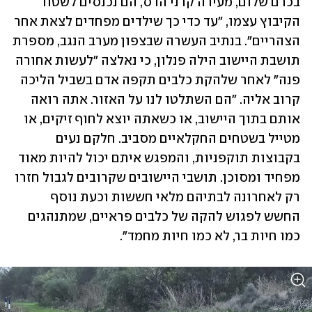
בכרם שלום, מעידה קרני הדס, הם נכנסים לשטח 
הקיבוץ עצמו, "עד כדי כך שילדים מפחדים לצאת אחר 
הצהריים". בנתיב העשרה שבצפון מערב הנגב, מספרת 
תושבת היישוב הילה פנלון, כי נאלצה "לעשות אחורה 
פנה" לאחר שלהקת כלבים תקפה אדם בשביל הליכה 
קרוב אליה. "הם השתלטו לנו על האזור. אתה רואה 
אותם בתוך היישוב, או כשאתה יוצא לחוף זיקים, או 
מטייל בשטחים החקלאיים מסביב. חלקם נעים 
בקבוצות תוקפניות, והמפגש איתם יכול להיות מאוד 
מפחיד ומסוכן. תושבי היישובים שקרובים לגבול חזרו 
רק לאחרונה לבתיהם מלאי חששות וכעת נוסף 
החשש לפגוש להקה של כלבים פראיים, שמתנהגים 
כמו חיות בר, לא כמו חיות מחמד". 