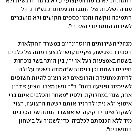
ההמתות, לא ברמה המקצועית, לא ברמה הרגשית ולא 
עם ההשלכות של התנגדות עמותות בע"ח. נוהל 
התמיכה נוקשה והמון כספים תקועים ולא מועברים 
לשירות הווטרינרי האזורי". 
מנהלי השירותים הווטרינריים במשרד החקלאות 
הסבירו בפגישה, שקיים קושי לבצע המתה של כלבים 
בשטח באמצעות רעל או ירי, בין היתר בשל נוכחות 
חיילים בשטח וכן בנימוק ש"המתה בשטח עלולה 
להיות מתועדת והרופאים לא רוצים להיות חשופים 
לשיימינג ופגיעה בהם". ד"ר גושן מצדו, הציע פתרון 
אחר, שנוי במחלוקת, ולפיו "מאחר והכלבים אינם ברי 
אימוץ ולא ניתן להחזיר אותם לשטח הרצועה, רצוי 
לשקול שינויי חקיקה, שיאפשרו המתה של הכלבים 
מיד ללא הכנסתם לכלביה, כדי לשמור על ביטחון 
התושבים".