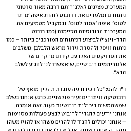
המערכת. מציגים לאלגוריתם הרבה מאוד סרטוני 
ניתוחים ומלמדים את הרובוט לזהות איפה 'מותר 
לטוס', איפה 'אסור לטוס'. ובמקביל מטמיעים את 
המערכות הרובוטיות הקיימות (כמו רובוט 
הדה-וינצ'י) לביצוע הניתוחים המורכבים ביותר – כמו 
ניתוח וויפל (להסרת גידול מראש הלבלב). משלבים 
את הפרויקטים האלו עם קידום מחקרים של 
אלגוריתמים רובוטיים, שיאפשרו לנו להגיע לשלב 
הבא".
ד"ר להט: "כל הכירורגיה עוברת תהליך מואץ של 
רובוטיקה וניתוחים זעיר פולשניים. כרגע אנחנו בשלב 
שמשתמשים ביכולות רובוטיות כעזר. זאת אומרת, 
אנחנו יודעים להגדיר לרובוט לבצע פעולות מסוימות 
– אנחנו יכולים להגיד לו להרים משהו או להזיז משהו 
מנקודה אחת לשנייה, אבל אין לו את היכולת להבין או 