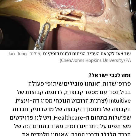
עוד צעד לקראת העתיד. הניתוח בג'ונס הופקינס
(
צילום: Juo-Tung 
)
Chen/Johns Hopkins University/PA
ומה לגבי ישראל?
פרופ' שדות: "אנחנו מובילים שיתופי פעולה 
בבילינסון עם מספר קבוצות, לדוגמה קבוצות של 
Intuitive (יצרנית הרובוט הנוכחי מסוג דה-וינצ'י), 
הקבוצה של ג'ונסון והקבוצה של מדטרוניק, חברות 
שפועלות בתחום ה-Healthcare. ויש לנו פרויקטים 
משותפים על ניתוחים דומים מאוד בתחום הזה של 
הכבד, הלבלב ודרכי המרה, שאנחנו מלמדים את 