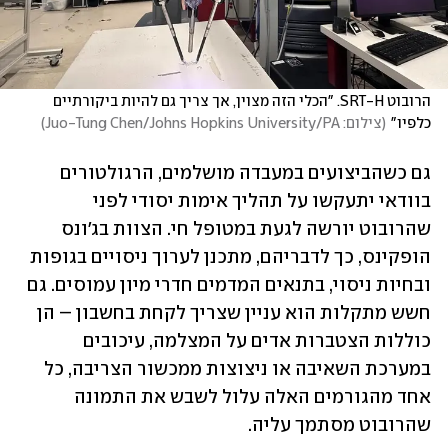
הרובוט SRT-H. "הכלי הזה מצוין, אך צריך גם להיות ביקורתיים 
כלפיו"
(
צילום: Juo-Tung Chen/Johns Hopkins University/PA
)
גם כשהביצועים במעבדה מושלמים, הרגולטורים 
בוודאי יתעקשו על תהליך אימות יסודי לפני 
שהרובוט יורשה לגעת במטופל חי. הצוות בג'ונס 
הופקינס, כך לדבריהם, מתכנן לערוך ניסויים בגופות 
ובחיות ניסוי, בתנאים המדמים חדרי מיון עמוסים. גם 
חשש מתקלות הוא עניין שצריך לקחת בחשבון – הן 
כוללות הצטברות אדים על המצלמה, עיכובים 
במערכת השאיבה או ניצוצות ממכשור הצריבה, כל 
אחד מהגורמים האלה עלול לשבש את התמונה 
שהרובוט מסתמך עליה.