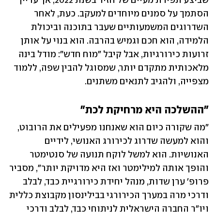
שביצע תפירת מעיים של חזיר בשנת 2022, אך עדיין 
הסתמך על סמנים מיוחדים למעקב. כעת, לאחר 
השדרוגים המשמעותיים שעבר בתוכנה וביכולת 
הלמידה, הוא חכם וגמיש בהרבה. הוא בנוי על אותן 
זרועות כירורגיות, אבל קיבל "מוח חדש": מודל בינה 
מלאכותית מתקדם יותר, שמסוגל להבין שפה, ללמוד 
מצפייה, ולהגיב לתנאים משתנים.
"ההשלכה היא מרחיקת לכת"
"מה שקורה כיום הוא שאנחנו מפעילים את הרובוט, 
והוא למעשה שדרוג לכירורג האנושי, לידיים 
האנושיות. הוא למשל לוקח תנועה של סנטימטר 
והופך אותה למילימטר ואז היא מדויקת יותר", מסביר 
פרופ' ערן שדות, מנהל יחידת כירורגיית כבד, לבלב 
ודרכי מרה במערך הכירורגי בבילינסון מקבוצת כללית 
ויו"ר החברה הישראלית לניתוחי כבד, לבלב ודרכי 