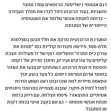
דגם אנטומי ריאליסטי, הרופאים עמדו מהצד 
והשגיחו, בעוד הרובוט ניהל לבדו את מהלך העבודה 
– בדומה למנתח אנושי שלומד את האנטומיה 
הייחודית של המנותח.
המערכת הרובוטית סרקה את חלל הבטן במצלמות 
תלת‑ממד, פירשה פקודות קוליות כמו "תפוס את 
עורק כיס המרה" והשלימה רצף של 17 פעולות: הצבת 
קליפים על עורקים זעירים, חיתוך מדויק של רקמה 
והסטת זרועות הרובוט, כשהחוקרים צבעו את האזור 
בחומר אדום המדמה דימום. כל צעד בוצע תוך 
התאמה מיידית למה שהרובוט ראה ושמע הודות 
למודל למידת‑חיקוי, שנבנה מצפייה בסרטוני ניתוחים 
אמיתיים. התוצאה? 100% הצלחה, עם דיוק ברמת 
מנתח אנושי מומחה – גם אם בקצב איטי בכמה דקות 
מן המקובל.