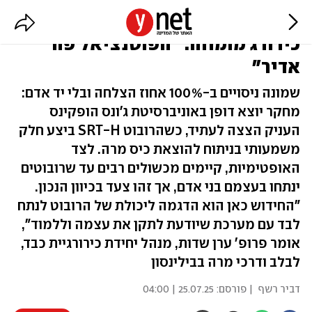
הרובוט הזה מנתח בעצמו - כמו
כירורג מומחה: "הפוטנציאל פה
אדיר"
שמונה ניסויים ב-100% אחוז הצלחה ובלי יד אדם:
מחקר יוצא דופן באוניברסיטת ג'ונס הופקינס
העניק הצצה לעתיד, כשהרובוט SRT-H ביצע חלק
משמעותי בניתוח להוצאת כיס מרה. לצד
האופטימיות, קיימים מכשולים רבים עד שרובוטים
ינתחו בעצמם בני אדם, אך זהו צעד בכיוון הנכון.
"החידוש כאן הוא הדגמה ליכולת של הרובוט לנתח
לבד עם מערכת שיודעת לתקן את עצמה וללמוד",
אומר פרופ' ערן שדות, מנהל יחידת כירורגיית כבד,
לבלב ודרכי מרה בבילינסון
דביר רשף
| פורסם:
25.07.25 | 04:00