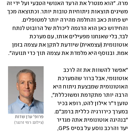
מרה. "הוא מנטרל את הרעד האנושי הטבעי ועל ידי זה 
משיגים תוצאות ניתוחיות טובות יותר. וכתוצאה מכך 
יש פחות כאב והחלמה מהירה יותר למטופלים. 
והחידוש כאן הוא הדגמה ליכולת של הרובוט לנתח 
לבד, בלי שאנחנו מפעילים אותו, עם מערכת 
אוטונומית (עצמאית) שיודעת לתקן את עצמה בזמן 
אמת. ובנוסף היא מלמדת את עצמה תוך כדי תנועה".
"אפשר להשוות את זה לרכב 
אוטונומי, אבל ברור שהמערכת 
האוטונומית שמבצעת ניתוח היא 
הרבה יותר מתקדמת ומשוכללת", 
טוען ד"ר אילון להט, רופא בכיר 
במערך כירורגיה כללית ברמב"ם. 
פרופ' ערן שדות
"בנהיגה אוטונומית אתה מגדיר 
צילום: רמי זרנגר
יעד והרכב נוסע על בסיס GPS, 