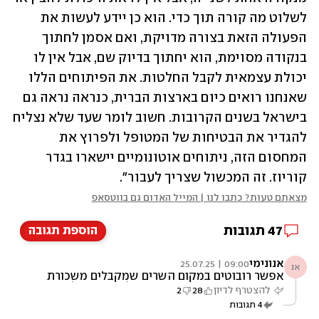
לשלוט מה קורה תוך כדי. הוא כן יידע לעשות את 
הפעולה הזאת בצורה מדויקת, ואם אסמן לחתוך 
בנקודה מסוימת, הוא יחתוך בדיוק שם, אבל אין לו 
יכולת עצמאית לקבל החלטות. את הפיתוחים הללו 
שאנחנו רואים כיום בארצות הברית, כנראה נראה גם 
בישראל בשנים הקרובות. חשוב לומר שעד שלא נצליח 
להגדיר את הבטיחות של המטופל ולפרוץ את 
המחסום הזה, ניתוחים אוטונומיים יישארו בגדר 
קוריוז. זה המכשול שצריך לעבור".
מצאתם טעות? כתבו לנו | המייל האדום גם בווטסאפ
47
תגובות
הוספת תגובה
אנונימי
09:00 | 25.07.25
אנ
אפשר רובוטים במקום השרים שמקבלים משכורת
כיסא וכבוד ומתפקדים בהתאם להוראות של ביבי
להצטרף לדיון
28
2
ורעייתי.
4
תגובות