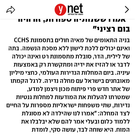
להיות הורה לילד עם מחלה נדירה:
"אמרו ששנותיה ספורות, זה היה
בום רציני"
בניה התאומים של מאיה חולים בתסמונת CCHS
ואינם יכולים ללכת לישון ללא מסכת הנשמה. בתה
של לילית, הדר, סובלת מתסמונת רט ואינה יכולה
לדבר או להזיז את ידיה ומתקשרת רק באמצעות
עיניה. ביום המחלות הנדירות העולמי, כחצי מיליון
מאובחנים בישראל עם מחלה נדירה. לרגל הקמתו
של אתר חדש פרי פיתוח מכון ויצמן למדע,
שמטרתו להעלות את המודעות למחלות גנטיות
נדירות, שתי משפחות ישראליות מספרות על החיים
לצד המחלה: "אמרו לנו שהילדה לא מסוגלת
ללמוד כלום ובעלי אמר להם שלא יבלבלו את
המוח. היא שוחה לבד, עושה סקי, לומדת