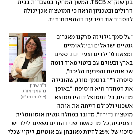
בגן שנקרא TBCB. המשך המחקר במעבדות בבית 
החולים ובטכניון הראה כי המוטציה אכן יכולה 
להסביר את הפגיעה ההתפתחותית.
"על סמך גילוי זה סרקנו מאגרים 
גנטיים ישראלים ובינלאומיים 
ומצאנו 10 ילדים וצעירים נוספים 
בארץ ובעולם עם ביטוי מאוד דומה 
של אוטיזם והפרעת הליכה", 
סיפרה ד"ר ברטמן-מורג, שהובילה 
ד"ר שרון 
את המחקר. היא הוסיפה: "באופן 
ברטמן-מורג
מדהים, כל המטופלים היו ממוצא 
צילום: רמב"ם
אשכנזי ולכולם הייתה את אותה 
מוטציה נדירה". מדובר במחלה גנטית אוטוזומלית 
רצסיבית, כלומר כאשר שני ההורים נשאים, לילד יש 
סיכוי של 25% להיות מאובחן עם אוטיזם, ליקוי שכלי 