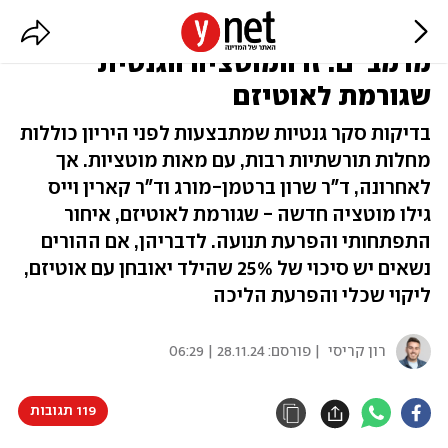
הגילוי הייחודי של החוקרות
מרמב"ם: זו המוטציה הגנטית
שגורמת לאוטיזם
בדיקות סקר גנטיות שמתבצעות לפני היריון כוללות
מחלות תורשתיות רבות, עם מאות מוטציות. אך
לאחרונה, ד"ר שרון ברטמן-מורג וד"ר קארין וייס
גילו מוטציה חדשה - שגורמת לאוטיזם, איחור
התפתחותי והפרעת תנועה. לדבריהן, אם ההורים
נשאים יש סיכוי של 25% שהילד יאובחן עם אוטיזם,
ליקוי שכלי והפרעת הליכה
רון קריסי
| פורסם:
28.11.24 | 06:29
119 תגובות