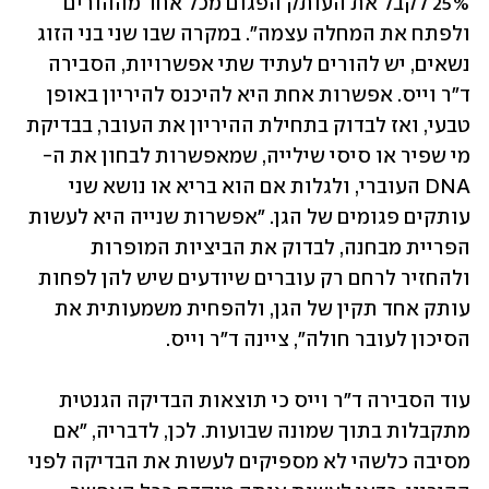
25% לקבל את העותק הפגום מכל אחד מההורים 
ולפתח את המחלה עצמה". במקרה שבו שני בני הזוג 
נשאים, יש להורים לעתיד שתי אפשרויות, הסבירה 
ד"ר וייס. אפשרות אחת היא להיכנס להיריון באופן 
טבעי, ואז לבדוק בתחילת ההיריון את העובר, בבדיקת 
מי שפיר או סיסי שילייה, שמאפשרות לבחון את ה-
DNA העוברי, ולגלות אם הוא בריא או נושא שני 
עותקים פגומים של הגן. "אפשרות שנייה היא לעשות 
הפריית מבחנה, לבדוק את הביציות המופרות 
ולהחזיר לרחם רק עוברים שיודעים שיש להן לפחות 
עותק אחד תקין של הגן, ולהפחית משמעותית את 
הסיכון לעובר חולה", ציינה ד"ר וייס.
עוד הסבירה ד"ר וייס כי תוצאות הבדיקה הגנטית 
מתקבלות בתוך שמונה שבועות. לכן, לדבריה, "אם 
מסיבה כלשהי לא מספיקים לעשות את הבדיקה לפני 