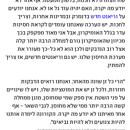
שזו הצהרה לא חכמה, בלשון המעטה. אף אחד לא 
יודע מה יקרה, האם יהיה עוד גל או לא. אנחנו יודעים 
על
 וריאנט חדש
 בדנמרק ובמדינות אחרות, וצריך 
לחכות. יש הערכה שאנחנו עומדים לקראת חסינות 
עדר בגלל האומיקרון, אבל אני מאוד מפקפק בכך 
מכיוון שהאומיקרון גורם למחלה הרבה יותר קלה 
אצל רוב הנדבקים ולכן הוא לא כל-כך מעורר את 
מערכת החיסון שלנו. יש גם וריאנטים חדשים, אז צריך 
להמתין.
"הרי כל זן שונה מהאחר, ואנחנו רואים הדבקות 
חוזרות, ולכל זן יש את המוטציות שלו, ויש לו שינויים 
על פני השטח. אין ספק שמי שמחוסן, מוגן ממחלה 
קשה הרבה יותר ממי שלא מחוסן. לגבי השאר - אף 
אחד מאיתנו לא יודע מה יקרה. הקורונה לימדה אותנו 
להיות צנועים ולא להיות נביאים".