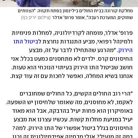
מחלקת קורונה בבית החולים בילינסון בפתח תקווה. "הצוותים 
שחוקים, המערכת רעבה", אומר פרופ' אדלר
(
צילום: יריב כץ
)
פרופ' אדלר, מומחה לקרדיולוגיה, למחלות פנימיות 
ולמינהל רפואי, מביע התנגדות נחרצת ל
ביטול התו 
הירוק
. "מהרגע שהתחילו לדבר על זה, מבצע 
החיסונים קרס. ילדים לא מתחסנים כמעט בכלל. אני 
חושב שביטול התו הירוק בעיתוי הנוכחי הוא טעות. 
אנחנו בשיא המחלה, ואפשר לחכות עם זה עוד קצת.
"הרי רוב החולים הקשים, כל החולים שמחוברים 
לאקמו, לא מחוסנים, מה שאומר שלחיסון יש השפעה. 
באומיקרון הוא פחות יעיל בהדבקה, אבל הוא מאוד 
יעיל במניעת מחלות קשות. עכשיו עצרנו את מבצע 
החיסונים בגלל ביטול אפשרי של התו הירוק. למה? 
במה זה מועיל? אולי מבחינה אפידמיולוגית זה נכון, 