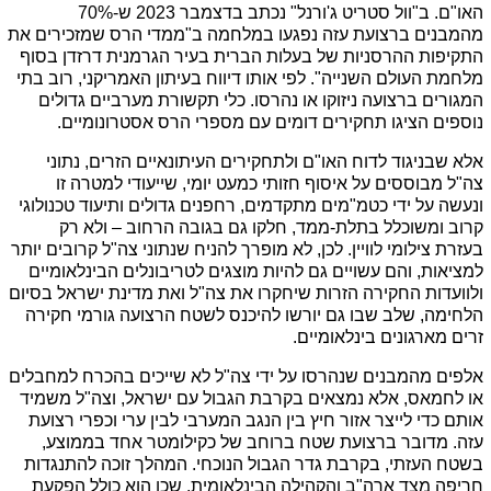
האו"ם. ב"וול סטריט ג'ורנל" נכתב בדצמבר 2023 ש-70% 
מהמבנים ברצועת עזה נפגעו במלחמה ב"ממדי הרס שמזכירים את 
התקיפות ההרסניות של בעלות הברית בעיר הגרמנית דרזדן בסוף 
מלחמת העולם השנייה". לפי אותו דיווח בעיתון האמריקני, רוב בתי 
המגורים ברצועה ניזוקו או נהרסו. כלי תקשורת מערביים גדולים 
נוספים הציגו תחקירים דומים עם מספרי הרס אסטרונומיים. 
אלא שבניגוד לדוח האו"ם ולתחקירים העיתונאיים הזרים, נתוני 
צה"ל מבוססים על איסוף חזותי כמעט יומי, שייעודי למטרה זו 
ונעשה על ידי כטמ"מים מתקדמים, רחפנים גדולים ותיעוד טכנולוגי 
קרוב ומשוכלל בתלת-ממד, חלקו גם בגובה הרחוב – ולא רק 
בעזרת צילומי לוויין. לכן, לא מופרך להניח שנתוני צה"ל קרובים יותר 
למציאות, והם עשויים גם להיות מוצגים לטריבונלים הבינלאומיים 
ולוועדות החקירה הזרות שיחקרו את צה"ל ואת מדינת ישראל בסיום 
הלחימה, שלב שבו גם יורשו להיכנס לשטח הרצועה גורמי חקירה 
זרים מארגונים בינלאומיים.
אלפים מהמבנים שנהרסו על ידי צה"ל לא שייכים בהכרח למחבלים 
או לחמאס, אלא נמצאים בקרבת הגבול עם ישראל, וצה"ל משמיד 
אותם כדי לייצר אזור חיץ בין הנגב המערבי לבין ערי וכפרי רצועת 
עזה. מדובר ברצועת שטח ברוחב של כקילומטר אחד בממוצע, 
בשטח העזתי, בקרבת גדר הגבול הנוכחי. המהלך זוכה להתנגדות 
חריפה מצד ארה"ב והקהילה הבינלאומית, שכן הוא כולל הפקעת 