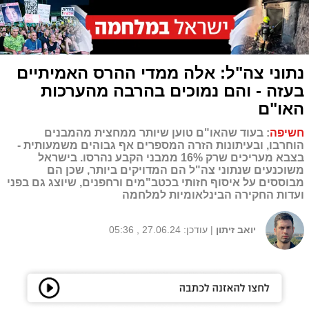
נתוני צה"ל: אלה ממדי ההרס האמיתיים
בעזה - והם נמוכים בהרבה מהערכות
האו"ם
חשיפה
: בעוד שהאו"ם טוען שיותר ממחצית מהמבנים
הוחרבו, ובעיתונות הזרה המספרים אף גבוהים משמעותית -
בצבא מעריכים שרק 16% ממבני הקבע נהרסו. בישראל
משוכנעים שנתוני צה"ל הם המדויקים ביותר, שכן הם
מבוססים על איסוף חזותי בכטב"מים ורחפנים, שיוצג גם בפני
ועדות החקירה הבינלאומיות למלחמה
יואב זיתון
| עודכן: 27.06.24 , 05:36