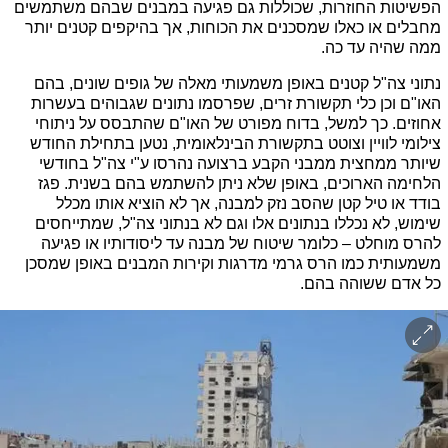
הפשיטות החוזרות, שכוללות גם פגיעה במבנים שבהם משתמשים 
מחבלים או כאלו שמסכנים את הכוחות, אך בהיקפים קטנים יותר 
ממה שהיה עד כה.
נתוני צה"ל קטנים באופן משמעותי מאלה של גופים שונים, בהם 
האו"ם וכן כלי תקשורת זרים, שפרסמו נתונים שגבוהים בעשרות 
אחוזים. כך למשל, בדוח מפורט של האו"ם שהתבסס על ניתוחי 
צילומי לוויין וצוטט בתקשורת הבינלאומית, נטען בתחילת החודש 
שיותר ממחצית ממבני הקבע ברצועה נהרסו ע"י צה"ל בחודשי 
הלחימה הארוכים, באופן שלא ניתן להשתמש בהם בשנית. פגז 
בודד או טיל קטן שהסב נזק למבנה, אך לא הוציא אותו מכלל 
שימוש, לא נכללו בנתונים אלו וגם לא בנתוני צה"ל, שמתייחסים 
להרס מוחלט – כלומר שיטוח של מבנה עד ליסודותיו או פגיעה 
משמעותית כמו הרס גרמי מדרגות וקירות המבנים באופן שמסכן 
כל אדם ששוהה בהם.