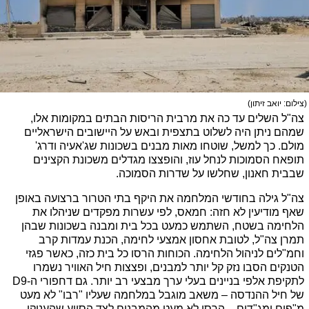
(צילום: יואב זיתון)
צה"ל השלים עד כה את מרבית הריסות הבתים במקומות אלו, 
שמהם ניתן היה לשלוט בתצפית ובאש על היישובים הישראליים 
מולם. כך למשל, שוטחו מאות מבנים בשכונות שג'אעיה ודרג' 
תופאח הסמוכות לנחל עוז, והופצצו מגדלים משכונת הקצינים 
שבבית חאנון, שחלשו על שדרות הסמוכה. 
צה"ל גילה בחודשי המלחמה את היקף בתי הטרור ברצועה באופן 
שאף מודיעין לא חזה: חמאס, לפי עשרות מפקדים שניהלו את 
הלחימה בשטח, השתמש כמעט בכל בית ומבנה בשכונות שבהן 
תמרן צה"ל, לטובת אחסון אמצעי לחימה, הכנת עמדות קרב 
וחמ"לים לניהול הלחימה. הכוחות הרסו כל בית כזה, כאשר פגזי 
הטנקים הסבו נזק קל יותר למבנים, ופצצות חיל האוויר נשמרו 
לתקיפת אלפי בניינים בעלי ערך מבצעי רב יותר. גם דחפורי ה-D9 
של חיל ההנדסה – משאב מוגבל במלחמה שעליו "רבו" לא מעט 
מ"פים ומג"דים – הרסו לא מעט מהמבנים לצד הסיוע שהעניקו 