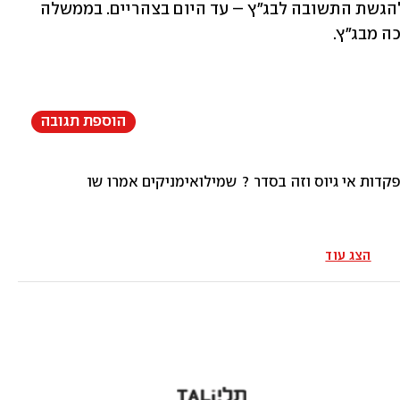
נמשך על רקע הדד-ליין ההולך ומתקרב להגשת התשובה לבג"ץ – עד היום בצהריים. בממשלה 
ה מבג"ץ.
הוספת תגובה
קדות אי גיוס וזה בסדר ? שמילואימניקים אמרו שהם לא יתנדבו 
הצג עוד