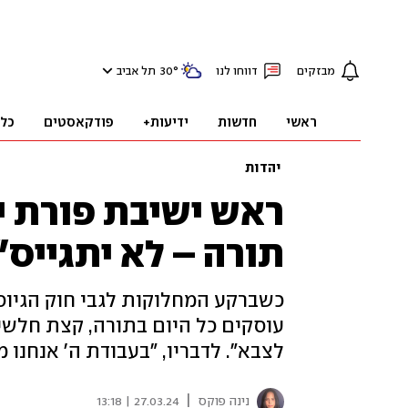
מבזקים
דווחו לנו
°
30
תל אביב
ראשי
חדשות
ידיעות+
פודקאסטים
כל
יהדות
ראש ישיבת פורת יו
תורה – לא יתגייס"
כשברקע המחלוקות לגבי חוק הגיוס
עוסקים כל היום בתורה, קצת חלשים
לצבא". לדבריו, "בעבודת ה' אנחנו 
|
נינה פוקס
27.03.24 | 13:18