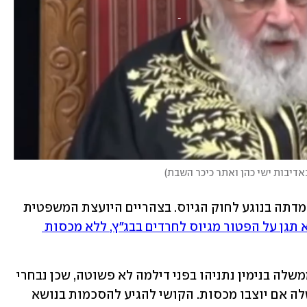
אדיבות ישי כהן ואתר כיכר השבת
)
היום אמורה המדינה להעביר לבג"ץ את עמדתה בנוגע לחוק הגיוס. בצהריים היועצת המשפטית 
לא תגן על הפטור מגיוס לחרדים בבג"ץ, ללא מכסות 
המחלוקת הקשה הזו מציבה את ראש הממשלה בנימין נתניהו בפני דילמה לא פשוטה, שכן נבחרי 
הציבור החרדים מאיימים לפרוש מהממשלה אם יוצבו מכסות. הקושי להגיע להסכמות בנושא 