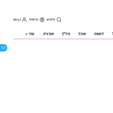
חיפוש
נגישות
כניסה
עוד
לאשה
אוכל
נדל"ן
אנרגיה