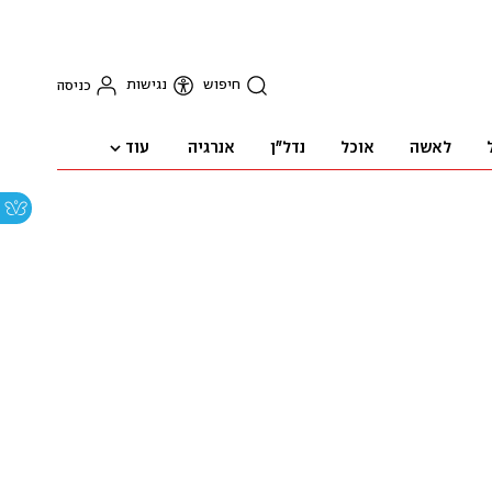
חיפוש
נגישות
כניסה
עוד
לאשה
אוכל
נדל"ן
אנרגיה