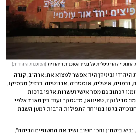
חנוכייה הדיגיטלית על בניין הסוכנות היהודית
(
הסוכנות היהודית
)
מעל 50 מדינות לקחו חלק במפגן האחדות היהודי וביניהן היה אפשר למצוא את: ארה"ב, קנדה, 
אוסטרליה, דרום אפריקה, צרפת, בריטניה, גרמניה, איטליה, אוסטריה, ארגנטינה, ברזיל, מקסיקו, 
רוסיה ואוקראינה. המשתתפים במיזם הוזמנו לכתוב גם מסר אישי ועשרות אלפי ברכות 
ותפילות הגיעו, גם ממקומות מפתיעים כמו: סרילנקה, טאיוואן, מדגסקר ועוד. בין מאות אלפי 
המסרים המרגשים שכתבו יהודים לצד החנוכייה בלטו במיוחד התפילות הרבות למען השבת 
"אני מקווה שנסיים את המלחמה בהקדם, נביא ביטחון והכי חשוב נשיב את החטופים הביתה", 