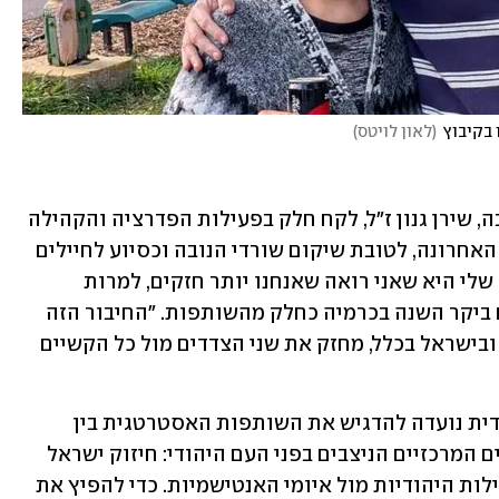
 בקיבוץ
(
לאון לויטס
)
גולדמן שאיבד חברת ילדות במסיבת הנובה, שירן גנון ז"ל, לקח חלק בפעילות הפדרציה והקהילה 
לגיוס תרומות של כ-7 מיליון דולר בשנה האחרונה, לטובת שיקום שורדי הנובה וכסיוע לחיילים 
בשיתוף הסוכנות היהודית. "נקודת האור שלי היא שאני רואה שאנחנו יותר חזקים, למרות 
המחלוקות הפנימיות", אומר גולדמן שגם ביקר השנה בכרמיה כחלק מהשותפות. "החיבור הזה 
בין יהודים מכאן בארה"ב ליהודים בעוטף ובישראל בכלל, מחזק את שני הצדדים מול כל הקשיים 
היוזמה חוצת היבשות של הסוכנות היהודית נועדה להדגיש את השותפות האסטרטגית בין 
ישראל ליהדות התפוצות, במענה לאתגרים המרכזיים הניצבים בפני העם היהודי: חיזוק ישראל 
ברקע מלחמת "חרבות ברזל" וחיזוק הקהילות היהודיות מול איומי האנטישמיות. כדי להפיץ את 