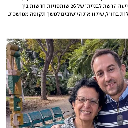
בישראל. במסגרת מיזם "קהילות ביחד" סייעה הרשת לבנייתן של 26 שותפויות חדשות בין 