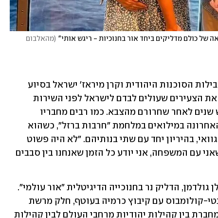
ה של כולם מדליקים ביחד אור בחנוכיות - ריגש אותי"
(
מהאלבום 
רועי עלה במסגרת תוכנית "כנפיים", שמובילות הסוכנות היהודית וקרן מיראז' ישראל בסיוע 
משרד העלייה והקליטה. התוכנית מלווה את הצעירים שעולים לבדם לישראל לפני השירות 
הצבאי, במהלך השירות בצה"ל ועד כחמש שנים לאחר שחרורם מהצבא. כמו רבים מחבריו 
המילואימניקים, שירת במשך רוב השנה האחרונה במילואים במלחמת "חרבות ברזל", כשהוא 
משאיר בבית את אשתו ניקול, עולה מאורגוואי, בהיריון יחד עם שתי בנותיהם. "לא היה פשוט 
לצאת למילואים במצב הזה וגם עכשיו כשאני עם המשפחה, אני יודע כל הזמן שאנחנו בין סבבים 
מעבר לים, בסינסנטי אוהיו ארה"ב, גם אילן גולדמן, הדליק נר בחנוכייה הדיגיטלית "אור עולמי". 
גולדמן הוא חבר בוועדה בשותפות סינסנטי-קולומבוס עם קיבוץ כרמיה בעוטף, חלק מרשת 
"שותפות ביחד" של הסוכנות היהודית המחברת בין קהילות יהודיות מרחבי העולם לבין קהילות 