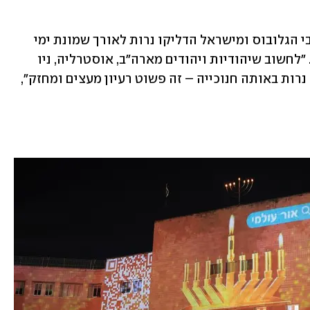
והם לא היו לבד. מאות אלפי יהודים מרחבי הגלובוס ומישראל הדליקו נרות לאורך שמונת ימי 
החג בחנוכייה הדיגיטלית הגדולה בעולם. "לחשוב שיהודיות ויהודים מארה"ב, אוסטרליה, ניו 
זילנד, בלגיה וצרפת כולם מדליקים איתנו נרות באותה חנוכייה – זה פשוט רעיון מעצים ומחזק", 