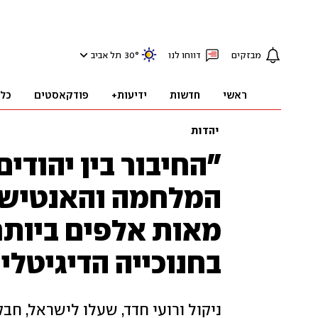
מבזקים
דווחו לנו
°
30
תל אביב
ראשי
חדשות
ידיעות+
פודקאסטים
כל
יהדות
"החיבור בין יהודי
המלחמה והאנטישמי
בחנוכייה הדיגיטלי
ניקול ורועי חדד, שעלו לישראל, ח