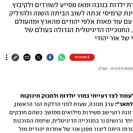
ת ילדות בנובה ומאז מסייע לשורדים ולקיבוץ
לינת קרמיסי זכתה לשוב הביתה השנה ולהדליק
ד, עם עוד מאות אלפי יהודים מהארץ ומהעולם
 החנוכייה הדיגיטלית הגדולה בעולם של
 של אור יהודי
5 תגובות
וכנות היהודית - שת"פ
"אחרי השירות במלחמה, לחזור הביתה לעמוד לצד רעייתי בחדר יולדות ולחבוק תינוקות 
לתאר":
 ערב חנוכה, שעות לפני הדלקת הנר הראשון, 
ילדה ניקול את בתם השלישית, אחרי שבן זוגה רועי שב משירות מילואים ממושך. כשהם חובקים 
את "נקודת האור" שלהם השנה הדליקו ביחד נרגשים נר בחנוכייה הדיגיטלית, שיזמה הסוכנות 
היהודית, במסגרת מיזם "אור עולמי" שמטרתו היתה ליצור מפגן אור של אחדות יהודית מול 